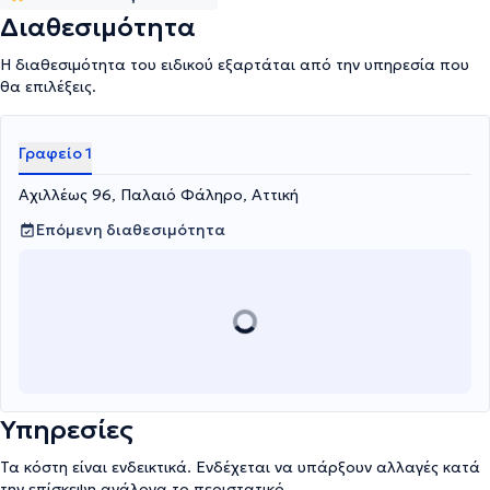
αποτελεσματική και γρήγορη επιστροφή του στις καθημερινές και
Διαθεσιμότητα
αθλητικές δραστηριότητες.
Η διαθεσιμότητα του ειδικού εξαρτάται από την υπηρεσία που
θα επιλέξεις.
Γραφείο 1
Αχιλλέως 96, Παλαιό Φάληρο, Αττική
Επόμενη διαθεσιμότητα
Υπηρεσίες
Τα κόστη είναι ενδεικτικά. Ενδέχεται να υπάρξουν αλλαγές κατά
την επίσκεψη ανάλογα το περιστατικό.