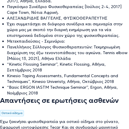
2017], Αθήνα, Ελλάδα.
Παγκόσμιο Συνέδριο Φυσικοθεραπείας [Ιούλιος 2-4, 2017]
Cape Town, Νότια Αφρική.
ΑΛΕΞΑΝΔΡΙΔΗΣ ΒΑΓΓΕΛΗΣ, ΦΥΣΙΚΟΘΕΡΑΠΕΥΤΗΣ
Έχει συμμετάσχει σε διάφορα συνέδρια και σεμιναρία στην
χώρα μας με σκοπό την διαρκή ενημέρωση για τα νέα
επιστημονικά δεδομένα στον χώρο της φυσικοθεραπείας.
Μετεκπαιδεύσεις - Σεμινάρια:
Πανελλήνιος Σύλλογος Φυσικοθεραπευτών: Τεκμηριωμένη
διαχείριση της έξω τενοντοπάθειας του αγκώνα. Tennis elbow
[Μάϊος 13, 2021], Αθήνα Ελλάδα
“Kinetic Flossing Seminar”, Kinetic Flossing, Αθήνα,
Σεπτέμβριος 2018
Kinesio Taping Assessments, Fundamental Concepts and
Techniques”, Kinesio Univeristy, Αθήνα, Οκτώβριος 2018
“Basic ERGON IASTM Technique Seminar”, Ergon, Αθήνα,
Νοέμβριος 2018
Απαντήσεις σε ερωτήσεις ασθενών
Oστικό οίδημα
Έχω ξεκινήσει φυσιοθεραπεία για οστικό οίδημα στο γόνατο,
Εφαρμογή ιοντοφόρεσης Tecar Και σε συνδυασμό μαγνητικό