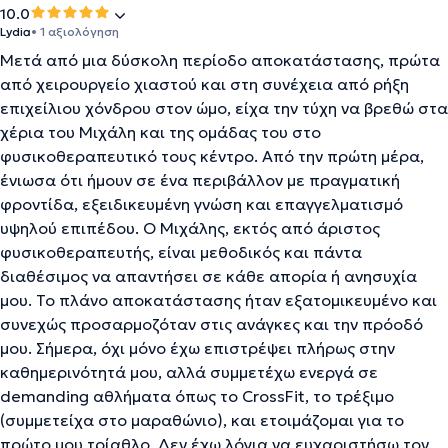
10.0
Lydia
• 1 αξιολόγηση
Μετά από μια δύσκολη περίοδο αποκατάστασης, πρώτα
από χειρουργείο χιαστού και στη συνέχεια από ρήξη
επιχείλιου χόνδρου στον ώμο, είχα την τύχη να βρεθώ στα
χέρια του Μιχάλη και της ομάδας του στο
φυσικοθεραπευτικό τους κέντρο. Από την πρώτη μέρα,
ένιωσα ότι ήμουν σε ένα περιβάλλον με πραγματική
φροντίδα, εξειδικευμένη γνώση και επαγγελματισμό
υψηλού επιπέδου. Ο Μιχάλης, εκτός από άριστος
φυσικοθεραπευτής, είναι μεθοδικός και πάντα
διαθέσιμος να απαντήσει σε κάθε απορία ή ανησυχία
μου. Το πλάνο αποκατάστασης ήταν εξατομικευμένο και
συνεχώς προσαρμοζόταν στις ανάγκες και την πρόοδό
μου. Σήμερα, όχι μόνο έχω επιστρέψει πλήρως στην
καθημερινότητά μου, αλλά συμμετέχω ενεργά σε
demanding αθλήματα όπως το CrossFit, το τρέξιμο
(συμμετείχα στο μαραθώνιο), και ετοιμάζομαι για το
πρώτο μου τρίαθλο. Δεν έχω λόγια να ευχαριστήσω τον