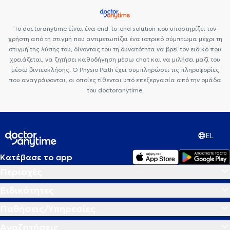
Το doctoranytime είναι ένα end-to-end solution που υποστηρίζει τον
χρήστη από τη στιγμή που αντιμετωπίζει ένα ιατρικό σύμπτωμα μέχρι τη
στιγμή της λύσης του, δίνοντας του τη δυνατότητα να βρεί τον ειδικό που
χρειάζεται, να ζητήσει καθοδήγηση μέσω chat και να μιλήσει μαζί του
μέσω βιντεοκλήσης. Ο Physio Path έχει συμπληρώσει τις πληροφορίες
που αναγράφονται, οι οποίες τίθενται υπό επεξεργασία από την ομάδα
του doctoranytime.
EL
Κατέβασε το app
Περιοχές
Ειδικότητες
Παθήσεις/Υπηρεσίες
Αναζητήσεις