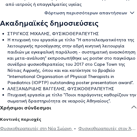
από ιατρούς ή επαγγελματίες υγείας
Φόρτωση περισσότερων απαντήσεων
Ακαδημαϊκές δημοσιεύσεις
ΣΤΡΙΓΚΟΣ ΜΙΧΑΛΗΣ, ΦΥΣΙΚΟΘΕΡΑΠΕΥΤΗΣ
Η πτυχιακή του εργασία με τίτλο "Η αποτελεσματικότητα της
λειτουργικής προσέγγισης στην αδρή κινητική λειτουργία
παιδιών με εγκεφαλική παράλυση - συστηματική ανασκόπηση
και μετα-ανάλυση" εκπροσωπήθηκε ως poster στο παγκόσμιο
συνέδριο φυσικοθεραπείας του 2017 στο Cape Town της
Νότιας Αφρικής, όπου και και κατέκτησε το βραβείο
"International Organisation of Physical Therapists in
Paediatrics (IOPTP) outstanding poster presentation award".
ΑΛΕΞΑΝΔΡΙΔΗΣ ΒΑΓΓΕΛΗΣ, ΦΥΣΙΚΟΘΕΡΑΠΕΥΤΗΣ
Πτυχιακή εργασία με τίτλο "Ποιοι παράγοντες καθορίζουν την
σωματική δραστηριότητα σε νεαρούς Αθηναίους".
Χρήσιμοι σύνδεσμοι
Κοντινές περιοχές
Φυσικοθεραπευτές στη Νέα Σμύρνη
Φυσικοθεραπευτές στον Άγιο
Δημήτριο
Φυσικοθεραπευτές στον Άλιμο
Φυσικοθεραπευτές