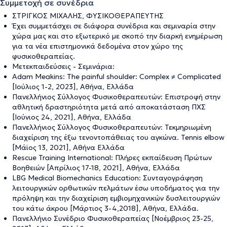
Συμμετοχή σε συνέδρια
ΣΤΡΙΓΚΟΣ ΜΙΧΑΛΗΣ, ΦΥΣΙΚΟΘΕΡΑΠΕΥΤΗΣ
Έχει συμμετάσχει σε διάφορα συνέδρια και σεμιναρία στην
χώρα μας και στο εξωτερικό με σκοπό την διαρκή ενημέρωση
για τα νέα επιστημονικά δεδομένα στον χώρο της
φυσικοθεραπείας.
Μετεκπαιδεύσεις - Σεμινάρια:
Adam Meakins: The painful shoulder: Complex ≠ Complicated
[Ιούλιος 1-2, 2023], Αθήνα, Ελλάδα
Πανελλήνιος Σύλλογος Φυσικοθεραπευτών: Επιστροφή στην
αθλητική δραστηριότητα μετά από αποκατάσταση ΠΧΣ
[Ιούνιος 24, 2021], Αθήνα, Ελλάδα
Πανελλήνιος Σύλλογος Φυσικοθεραπευτών: Τεκμηριωμένη
διαχείριση της έξω τενοντοπάθειας του αγκώνα. Tennis elbow
[Μάϊος 13, 2021], Αθήνα Ελλάδα
Rescue Training International: Πλήρες εκπαίδευση Πρώτων
Βοηθειών [Απρίλιος 17-18, 2021], Αθήνα, Ελλάδα
LBG Medical Biomechanics Education: Συνταγογράφηση
λειτουργικών ορθωτικών πελμάτων έσω υποδήματος για την
πρόληψη και την διαχείριση εμβιομηχανικών δυσλειτουργιών
του κάτω άκρου [Μάρτιος 3-4,2018], Αθήνα, Ελλάδα.
Πανελλήνιο Συνέδριο Φυσικοθεραπείας [Νοέμβριος 23-25,