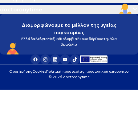
doctoranytime
Διαμορφώνουμε το μέλλον της υγείας
παγκοσμίως
Ελλάδα
Βέλγιο
Μεξικό
Κολομβία
Εκουαδόρ
Γουατεμάλα
Βραζιλία
Οροι χρήσης
Cookies
Πολιτική προστασίας προσωπικού απορρήτου
© 2026 doctoranytime