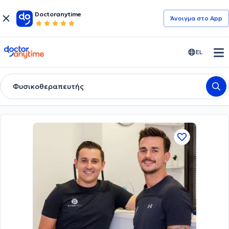
Doctoranytime
Άνοιγμα στο App
doctoranytime
EL
Φυσικοθεραπευτής