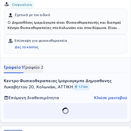
Οσφυαλγία
Σχετικά με τον ειδικό
Ο Δημοσθένης Ιμαριάγκμπε είναι Φυσικοθεραπευτής και διατηρεί
Κέντρο Φυσικοθεραπείας στο Κολωνάκι και στον Βύρωνα. Είναι
πτυχιούχος Φυσικοθεραπείας του Πανεπιστημίου Δυτικής Αττικής
και καθηγητής φυσικοθεραπείας του ΙΕΚ ΟΜΗΡΟΣ. Ο ειδικός
Επίσκεψη για φυσικοθεραπεία
εφαρμόζει σύγχρονες μέθοδοι φυσικοθεραπείας για την
Δες το κόστος
αποκατάσταση επίπονων μυοσκελετικών παθήσεων και
τραυματισμών. Με τη χρήση σύγχρονου φυσικοθεραπευτικού
εξοπλισμού επιτυγχάνεται αποκατάσταση μυοσκελετικών,
αναπνευστικών, νευρολογικών παθήσεων, αθλητικών κακώσεων,
Γραφείο 1
Γραφείο 2
θεραπευτική μάλαξη, ενδυνάμωση αλλά και συντήρηση.
Δημιουργείται έτσι μία σχέση εμπιστοσύνης και ασφάλειας
Κεντρο Φυσικοθεραπειας Ιμαριαγκμπε Δημοσθενης
ανάμεσα στον φυσικοθεραπευτή και τους ασθενείς του.
Λυκαβηττου 20, Κολωνάκι, ΑΤΤΙΚΗ
1,7 km
Επόμενη διαθεσιμότητα
Κλείσε ραντεβού