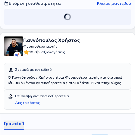
Επόμενη διαθεσιμότητα
Κλείσε ραντεβού
Γιαννόπουλος Χρήστος
Φυσικοθεραπευτής
|
10.0
5 αξιολογήσεις
Σχετικά με τον ειδικό
Ο
Γιαννόπουλος Χρήστος
είναι Φυσικοθεραπευτής και διατηρεί
ιδιωτικό κέντρο φυσικοθεραπείας στο Γαλάτσι. Είναι πτυχιούχος
Φυσικοθεραπείας της ανώτατης σχολής Αθηνών και έχει
παρακολουθήσει πλήθος σεμιναρίων. Διαθέτει πολυετή εμπειρία
Επίσκεψη για φυσικοθεραπεία
στο χώρο της αποκατάστασης έχοντας εργαστεί σε Ελλάδα και
Δες το κόστος
εξωτερικό. Πιο συγκεκριμένα, εργάστηκε στο Central Hospital of
Mikkeli στην Φινλανδία, αποκτώντας εμπειρία σε πλήθος
ορθοπαιδικών και νευρολογικών περιστατικών.
Γραφείο 1