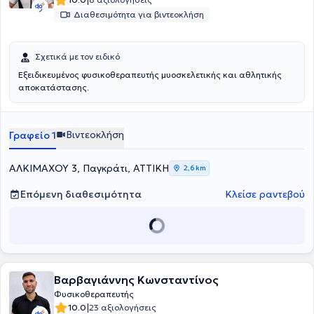
|
συμμετάσχει σε πληθώρα επιστημονικών συνεδρίων σε Ελλάδα κι
Διαθεσιμότητα για βιντεοκλήση
εξωτερικό.
Σχετικά με τον ειδικό
Εξειδικευμένος φυσικοθεραπευτής μυοσκελετικής και αθλητικής
αποκατάστασης.
Βιντεοκλήση
Γραφείο 1
ΑΛΚΙΜΑΧΟΥ 3, Παγκράτι, ΑΤΤΙΚΗ
2,6 km
Επόμενη διαθεσιμότητα
Κλείσε ραντεβού
Βαρβαγιάννης Κωνσταντίνος
Φυσικοθεραπευτής
|
10.0
23 αξιολογήσεις