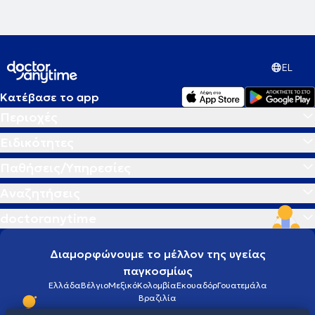
EL
Κατέβασε το app
Περιοχές
Ειδικότητες
Παθήσεις/Υπηρεσίες
Αναζητήσεις
doctoranytime
Διαμορφώνουμε το μέλλον της υγείας
παγκοσμίως
Ελλάδα
Βέλγιο
Μεξικό
Κολομβία
Εκουαδόρ
Γουατεμάλα
Βραζιλία