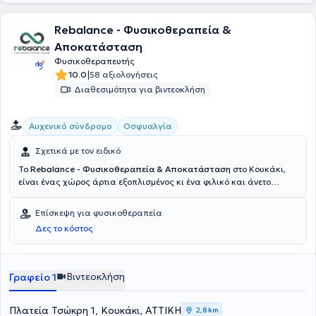
Rebalance - Φυσικοθεραπεία &
Αποκατάσταση
Φυσικοθεραπευτής
|
10.0
58 αξιολογήσεις
Διαθεσιμότητα για βιντεοκλήση
Αυχενικό σύνδρομο
Οσφυαλγία
Σχετικά με τον ειδικό
Το
Rebalance - Φυσικοθεραπεία & Αποκατάσταση
στο Κουκάκι,
είναι ένας χώρος άρτια εξοπλισμένος κι ένα φιλικό και άνετο
περιβάλλον όπου παρέχεται φυσικοθεραπευτική αντιμετώπιση και
φιλική προσέγγιση σε όλων των ειδών τα μυοσκελετικά,
Επίσκεψη για φυσικοθεραπεία
νευρολογικά και αναπνευστικά προβλήματα. Μέσω μιας ολιστικής
Δες το κόστος
προσέγγισης και με εξατομικευμένα προγράμματα που
συναρτώνται με τις ανάγκες του εκάστοτε ασθενούς, οι Υπεύθυνοι
του Κέντρου, σε άριστη συνεργασία με τους εξειδικευμένους
Συνεργάτες τους, εξασφαλίζουν την ταχύτερη και πλήρη
Βιντεοκλήση
Γραφείο 1
αποκατάσταση. Η συνεχής τους ενημέρωση για τις καινοτόμες
θεραπείες σε συνάρτηση με τις σύγχρονες επιστημονικές έρευνες
αποτελεί συστατικό της επιτυχίας αλλά και όρο για την
Πλατεία Τσώκρη 1, Κουκάκι, ΑΤΤΙΚΗ
2,8 km