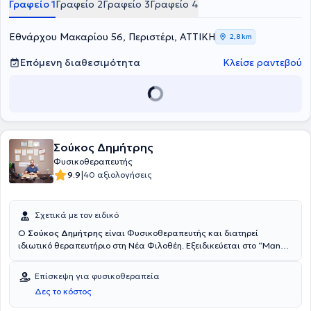
Γραφείο 1
Γραφείο 2
Γραφείο 3
Γραφείο 4
Εθνάρχου Μακαρίου 56, Περιστέρι, ΑΤΤΙΚΗ
2,8 km
Επόμενη διαθεσιμότητα
Κλείσε ραντεβού
Σούκος Δημήτρης
Φυσικοθεραπευτής
|
9.9
40 αξιολογήσεις
Σχετικά με τον ειδικό
Ο
Σούκος Δημήτρης
είναι Φυσικοθεραπευτής και διατηρεί
ιδιωτικό θεραπευτήριο στη Νέα Φιλοθέη. Εξειδικεύεται στο “Manual
Therapy” ή όπως αλλιώς ονομάζεται χειροπρακτική.
Αναλυτικότερα, πέρα από την κλασική φυσιοθεραπεία ο κ. Σούκος
Επίσκεψη για φυσικοθεραπεία
δουλεύει με τα χέρια ειδικές τεχνικές κινητοποίησης των
Δες το κόστος
αρθρώσεων του ανθρωπίνου σώματος. Αυτές οι τεχνικές στοχεύουν
στην αντιμετώπιση του προβλήματος και εν συνεχεία στην