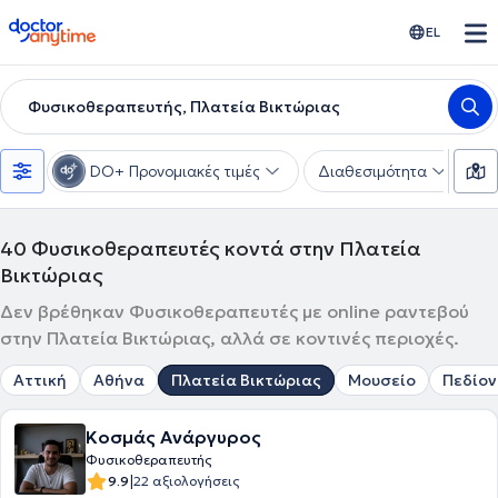
doctoranytime
EL
Φυσικοθεραπευτής, Πλατεία Βικτώριας
DO+ Προνομιακές τιμές
Διαθεσιμότητα
Υ
40
Φυσικοθεραπευτές κοντά στην Πλατεία
Βικτώριας
Δεν βρέθηκαν Φυσικοθεραπευτές με online ραντεβού
στην Πλατεία Βικτώριας, αλλά σε κοντινές περιοχές.
Αττική
Αθήνα
Πλατεία Βικτώριας
Μουσείο
Πεδίον
Κοσμάς Ανάργυρος
Φυσικοθεραπευτής
|
9.9
22 αξιολογήσεις