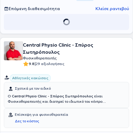
διασφάλιση της παροχής άριστων υπηρεσιών. Στο Κέντρο
παρέχονται, εκτός από την Αξιολόγηση και την Φυσικοθεραπευτική
Επόμενη διαθεσιμότητα
Κλείσε ραντεβού
Αποκατάσταση, Θεραπευτική Μάλαξη, Cross Fructional Training,
μαθήματα Yoga και Pilates σε μικρά γκρουπ 3-6 ατόμων, αλλά και
Διατροφολογικές - Διαιτολογικές συμβουλές.
Central Physio Clinic - Σπύρος
Σωτηρόπουλος
Φυσικοθεραπευτής
|
9.8
29 αξιολογήσεις
Αθλητικές κακώσεις
Σχετικά με τον ειδικό
Ο
Central Physio Clinic - Σπύρος Σωτηρόπουλος
είναι
Φυσικοθεραπευτής και διατηρεί το ιδιωτικό του κέντρο
φυσικοθεραπείας στα Ιλίσια. Είναι πτυχιούχος Φυσικοθεραπείας
από τη Σχολή Επαγγελμάτων Υγείας και Πρόνοιας του ΑΤΕΙ Αθήνας,
Επίσκεψη για φυσικοθεραπεία
κάτοχος μεταπτυχιακού τίτλου σπουδών στη Φυσικοθεραπεία από
Δες το κόστος
το University of Brighton και υποψήφιος Διδάκτορας του Τμήματος
Φυσικοθεραπείας του Πανεπιστημίου Δυτικής Αττικής. Έχει