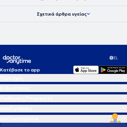
υγείας και να μπορεί να ανταπεξέλθει στις δυσκολίες της ζωής του
προσφέροντας το καλύτερο στους άλλους. Στην εποχή μας, στην
Σχετικά άρθρα υγείας
ιατρική εντείνεται όλο και περισσότερο η προσπάθεια για
προσωπική προσέγγιση των ασθενών τόσο στη διάγνωση όσο και
στις θεραπευτικές αγωγές. Το κλειδί για την αντιμετώπιση κάθε
προβλήματος δεν βρίσκεται έξω αλλά μέσα στον άνθρωπο.
Σύγχρονη Ομοιοπαθητική, από την Ιπποκρατική παράδοση στην
Ιατρική του μέλλοντος η θεραπεία στα μέτρα του Ανθρώπου.
EL
Κατέβασε το app
Περιοχές
Ειδικότητες
Παθήσεις/Υπηρεσίες
Αναζητήσεις
doctoranytime