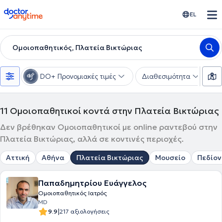
doctoranytime
EL
Ομοιοπαθητικός, Πλατεία Βικτώριας
DO+ Προνομιακές τιμές
Διαθεσιμότητα
Υ
11
Ομοιοπαθητικοί κοντά στην Πλατεία Βικτώριας
Δεν βρέθηκαν Ομοιοπαθητικοί με online ραντεβού στην
Πλατεία Βικτώριας, αλλά σε κοντινές περιοχές.
Αττική
Αθήνα
Πλατεία Βικτώριας
Μουσείο
Πεδίον
Παπαδημητρίου Ευάγγελος
Ομοιοπαθητικός Ιατρός
MD
|
9.9
217 αξιολογήσεις