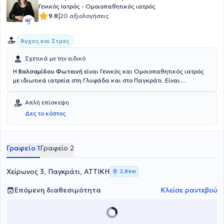
Γενικός Ιατρός - Ομοιοπαθητικός ιατρός
|
9.8
20 αξιολογήσεις
Άγχος και Στρες
Σχετικά με την ειδικό
Η
Βαλσαμίδου Φωτεινή
είναι Γενικός και Ομοιοπαθητικός ιατρός
με ιδιωτικά ιατρεία στη Γλυφάδα και στο Παγκράτι. Είναι
πτυχιούχος της Ιατρικής Σχολής του Εθνικού και Καποδιστριακού
Πανεπιστημίου Αθηνών και είναι διπλωματούχος της Διεθνούς
Απλή επίσκεψη
Ακαδημίας Ομοιοπαθητικής. Έχει ειδικευτεί στη γενική ιατρική στο
Δες το κόστος
Γενικό Νοσοκομείο Αθηνών "Κοργιαλένειο - Μπενάκειο" και στο
Κέντρο Υγείας Μαρκόπουλου. Η γιατρός προσφέρει εξατομικευμένη
αντιμετώπιση κάθε περίπτωσης με την κλασσική ομοιοπαθητική.
Στο ιδιωτικό της ιατρείο αντιμετωπίζει παθήσεις,όπως αλλεργικές
Γραφείο 1
Γραφείο 2
παθήσεις, δυσκοιλιότητα, δυσμηνόροια, πολυκυστικές ωοθήκες,
πονοκέφαλος, προβλήματα περιόδου, σπαστική κολίτιδα και
ψωρίαση.
Χείρωνος 3, Παγκράτι, ΑΤΤΙΚΗ
2,8 km
Επόμενη διαθεσιμότητα
Κλείσε ραντεβού