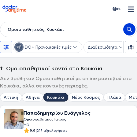
doctoranytime
EL
Ομοιοπαθητικός, Κουκάκι
DO+ Προνομιακές τιμές
Διαθεσιμότητα
Υ
11
Ομοιοπαθητικοί κοντά στο Κουκάκι
Δεν βρέθηκαν Ομοιοπαθητικοί με online ραντεβού στο
Κουκάκι, αλλά σε κοντινές περιοχές.
Αττική
Αθήνα
Κουκάκι
Νέος Κόσμος
Πλάκα
Μετ
Παπαδημητρίου Ευάγγελος
Ομοιοπαθητικός Ιατρός
MD
|
9.9
217 αξιολογήσεις