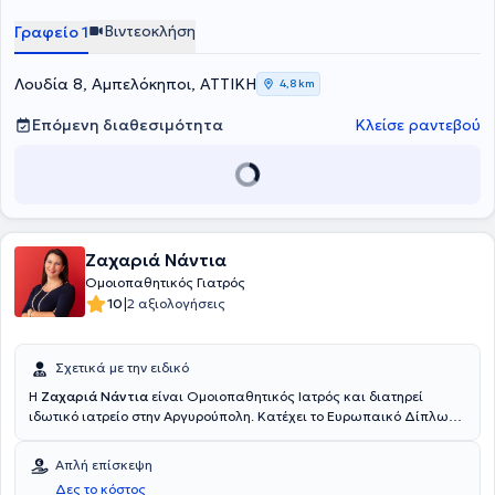
Βιντεοκλήση
Γραφείο 1
Λουδία 8, Αμπελόκηποι, ΑΤΤΙΚΗ
4,8 km
Επόμενη διαθεσιμότητα
Κλείσε ραντεβού
Ζαχαριά Νάντια
Ομοιοπαθητικός Γιατρός
|
10
2 αξιολογήσεις
Σχετικά με την ειδικό
Η
Ζαχαριά Νάντια
είναι Ομοιοπαθητικός Ιατρός και διατηρεί
ιδωτικό ιατρείο στην Αργυρούπολη. Κατέχει το Ευρωπαικό Δίπλωμα
Ομοιοπαθητικής, ενώ παράλληλα είναι απόφοιτος της
Οδοντιατρικής Σχολής του Εθνικού και Καποδιστριακού
Απλή επίσκεψη
Πανεπιστημίου Αθηνών. Είναι μέλος της Παγκόσμιας
Δες το κόστος