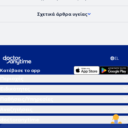
υγείας και να μπορεί να ανταπεξέλθει στις δυσκολίες της ζωής του
προσφέροντας το καλύτερο στους άλλους. Στην εποχή μας, στην
Σχετικά άρθρα υγείας
ιατρική εντείνεται όλο και περισσότερο η προσπάθεια για
προσωπική προσέγγιση των ασθενών τόσο στη διάγνωση όσο και
στις θεραπευτικές αγωγές. Το κλειδί για την αντιμετώπιση κάθε
προβλήματος δεν βρίσκεται έξω αλλά μέσα στον άνθρωπο.
Σύγχρονη Ομοιοπαθητική, από την Ιπποκρατική παράδοση στην
Ιατρική του μέλλοντος η θεραπεία στα μέτρα του Ανθρώπου.
EL
Κατέβασε το app
Περιοχές
Ειδικότητες
Παθήσεις/Υπηρεσίες
Αναζητήσεις
doctoranytime