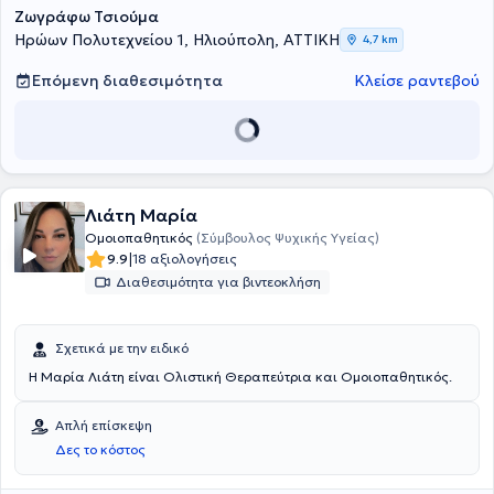
Ζωγράφω Τσιούμα
Πανεπιστημίου Αθηνών. Τέλος, έχει παρακολουθήσει το πρόγραμμα
εκπαίδευσης στην Κλασική Ομοιοπαθητική και έχει λάβει, κατόπιν
Ηρώων Πολυτεχνείου 1, Ηλιούπολη, ΑΤΤΙΚΗ
4,7 km
εξετάσεων, το αντίστοιχο δίπλωμα της Ελληνικής Εταιρείας
Ομοιοπαθητικής Ιατρικής.
Επόμενη διαθεσιμότητα
Κλείσε ραντεβού
Λιάτη Μαρία
Ομοιοπαθητικός
(Σύμβουλος Ψυχικής Υγείας)
|
9.9
18 αξιολογήσεις
Διαθεσιμότητα για βιντεοκλήση
Σχετικά με την ειδικό
Η Μαρία Λιάτη είναι Ολιστική Θεραπεύτρια και Ομοιοπαθητικός.
Απλή επίσκεψη
Δες το κόστος