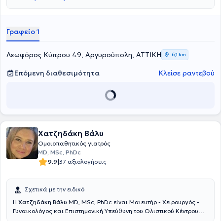
Ομοιοπαθητικής Ιατρικής Εταιρείας, της Ευρωπαϊκής Επιτροπής
για την Ομοιοπαθητική και του Οδοντιατρικού Συλλόγου Αθηνών.
Στο ιατρείο της παρέχει υπηρεσίες που στόχο έχουν την αναβάθμιση
της ποιότητας και των συνθηκών ζωής.
Γραφείο 1
Λεωφόρος Κύπρου 49, Αργυρούπολη, ΑΤΤΙΚΗ
6,1 km
Επόμενη διαθεσιμότητα
Κλείσε ραντεβού
Χατζηδάκη Βάλυ
Ομοιοπαθητικός γιατρός
MD, MSc, PhDc
|
9.9
37 αξιολογήσεις
Σχετικά με την ειδικό
Η
Χατζηδάκη Βάλυ
MD, MSc, PhDc είναι Μαιευτήρ - Χειρουργός -
Γυναικολόγος και Επιστημονική Υπεύθυνη του Ολιστικού Κέντρου
Μαιευτικής - Γυναικολογίας - Αντιγήρανσης "ΑΝΘIASIS - heal to