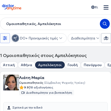
doctoranytime
EL
Ομοιοπαθητικός, Αμπελόκηποι
DO+ Προνομιακές τιμές
Διαθεσιμότητα
Υ
1
Ομοιοπαθητικός στους Αμπελόκηπους
Αττική
Αθήνα
Αμπελόκηποι
Γουδή
Πανόρμου
Ε
Λιάτη Μαρία
Ομοιοπαθητικός
(Σύμβουλος Ψυχικής Υγείας)
|
9.9
18 αξιολογήσεις
Διαθεσιμότητα για βιντεοκλήση
Σχετικά με την ειδικό