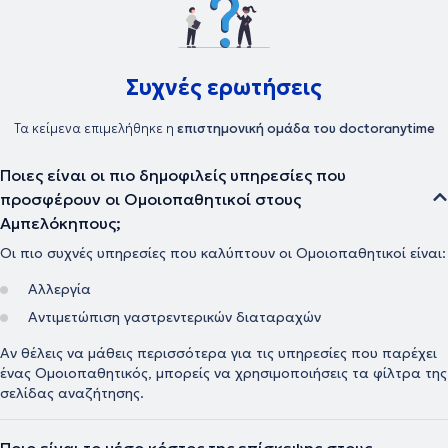
Είναι απλά η ενίσχυση του οργανισμού, με φυσικό τρόπο και χωρίς
παρενέργειες, ώστε ο άνθρωπος να βρίσκεται σε καλή κατάσταση
υγείας και να μπορεί να ανταπεξέλθει στις δυσκολίες της ζωής του
προσφέροντας το καλύτερο στους άλλους. Στην εποχή μας, στην
ιατρική εντείνεται όλο και περισσότερο η προσπάθεια για
Συχνές ερωτήσεις
προσωπική προσέγγιση των ασθενών τόσο στη διάγνωση όσο και
στις θεραπευτικές αγωγές. Το κλειδί για την αντιμετώπιση κάθε
Τα κείμενα επιμελήθηκε η
επιστημονική ομάδα του doctoranytime
προβλήματος δεν βρίσκεται έξω αλλά μέσα στον άνθρωπο.
Σύγχρονη Ομοιοπαθητική, από την Ιπποκρατική παράδοση στην
Ιατρική του μέλλοντος η θεραπεία στα μέτρα του Ανθρώπου.
Ποιες είναι οι πιο δημοφιλείς υπηρεσίες που
προσφέρουν οι Ομοιοπαθητικοί στους
Αμπελόκηπους;
Οι πιο συχνές υπηρεσίες που καλύπτουν οι Ομοιοπαθητικοί είναι:
Αλλεργία
Αντιμετώπιση γαστρεντερικών διαταραχών
Αν θέλεις να μάθεις περισσότερα για τις υπηρεσίες που παρέχει
ένας Ομοιοπαθητικός, μπορείς να χρησιμοποιήσεις τα φίλτρα της
σελίδας αναζήτησης.