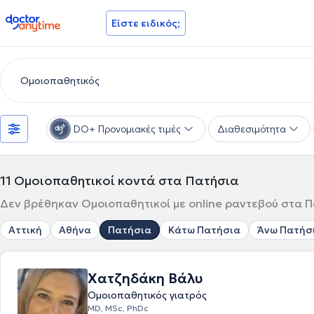
doctoranytime
Είστε ειδικός;
DO+ Προνομιακές τιμές
Διαθεσιμότητα
11
Ομοιοπαθητικοί κοντά στα Πατήσια
Δεν βρέθηκαν Ομοιοπαθητικοί με online ραντεβού στα Πα
Αττική
Αθήνα
Πατήσια
Κάτω Πατήσια
Άνω Πατήσ
Χατζηδάκη Βάλυ
Ομοιοπαθητικός γιατρός
MD, MSc, PhDc