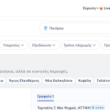
Εύρεση
Liv
Υπηρεσίες
Εξειδίκευση
Τρόποι πληρωμής
Πρό
τήσια, αλλά σε κοντινές περιοχές.
ια
Άγιος Ελευθέριος
Νέα Χαλκηδόνα
Κυψέλη
Γαλάτσ
Γραφείο 1
Τερτσέτη 7, Νέο Ψυχικό, ΑΤΤΙΚΗ
4,9 km