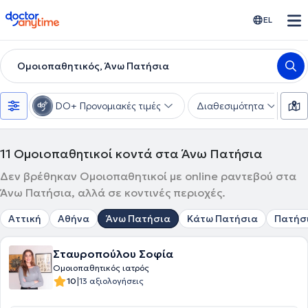
doctoranytime
EL
Ομοιοπαθητικός, Άνω Πατήσια
DO+ Προνομιακές τιμές
Διαθεσιμότητα
Υ
11
Ομοιοπαθητικοί κοντά στα Άνω Πατήσια
Δεν βρέθηκαν Ομοιοπαθητικοί με online ραντεβού στα
Άνω Πατήσια, αλλά σε κοντινές περιοχές.
Αττική
Αθήνα
Άνω Πατήσια
Κάτω Πατήσια
Πατήσ
Σταυροπούλου Σοφία
Ομοιοπαθητικός ιατρός
|
10
13 αξιολογήσεις