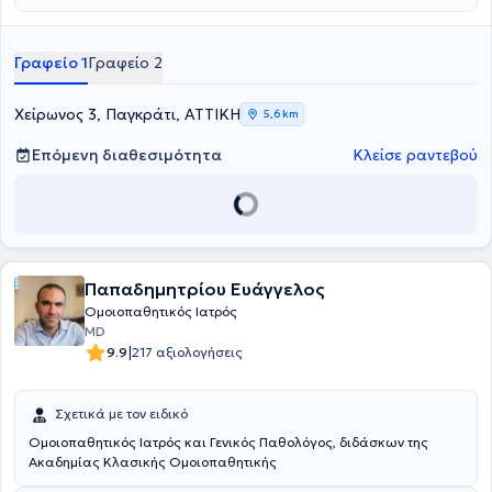
Κέντρο Υγείας Μαρκόπουλου. Η γιατρός προσφέρει εξατομικευμένη
αντιμετώπιση κάθε περίπτωσης με την κλασσική ομοιοπαθητική.
Στο ιδιωτικό της ιατρείο αντιμετωπίζει παθήσεις,όπως αλλεργικές
Γραφείο 1
Γραφείο 2
παθήσεις, δυσκοιλιότητα, δυσμηνόροια, πολυκυστικές ωοθήκες,
πονοκέφαλος, προβλήματα περιόδου, σπαστική κολίτιδα και
ψωρίαση.
Χείρωνος 3, Παγκράτι, ΑΤΤΙΚΗ
5,6 km
Επόμενη διαθεσιμότητα
Κλείσε ραντεβού
Παπαδημητρίου Ευάγγελος
Ομοιοπαθητικός Ιατρός
MD
|
9.9
217 αξιολογήσεις
Σχετικά με τον ειδικό
Ομοιοπαθητικός Ιατρός και Γενικός Παθολόγος, διδάσκων της
Ακαδημίας Κλασικής Ομοιοπαθητικής