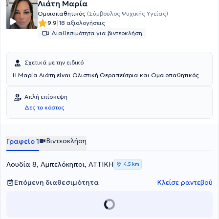
Λιάτη Μαρία
Ψυχικού, με άνετο parking, 7-10 λεπτά περπάτημα από το Μετρό
"Εθνική Άμυνα". "Dear traditional medicine, you cannot substitute a
Ομοιοπαθητικός
(Σύμβουλος Ψυχικής Υγείας)
pill for poor lifestyles, altered mindsets, polluted environment, and
|
9.9
18 αξιολογήσεις
toxic relationships". S.B.
Διαθεσιμότητα για βιντεοκλήση
Σχετικά με την ειδικό
Η Μαρία Λιάτη είναι Ολιστική Θεραπεύτρια και Ομοιοπαθητικός.
Απλή επίσκεψη
Δες το κόστος
Βιντεοκλήση
Γραφείο 1
Λουδία 8, Αμπελόκηποι, ΑΤΤΙΚΗ
4,5 km
Επόμενη διαθεσιμότητα
Κλείσε ραντεβού