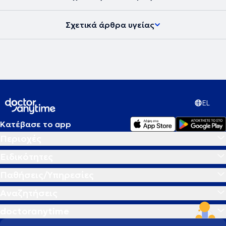
υγείας και να μπορεί να ανταπεξέλθει στις δυσκολίες της ζωής του
προσφέροντας το καλύτερο στους άλλους. Στην εποχή μας, στην
Σχετικά άρθρα υγείας
ιατρική εντείνεται όλο και περισσότερο η προσπάθεια για
προσωπική προσέγγιση των ασθενών τόσο στη διάγνωση όσο και
στις θεραπευτικές αγωγές. Το κλειδί για την αντιμετώπιση κάθε
προβλήματος δεν βρίσκεται έξω αλλά μέσα στον άνθρωπο.
Σύγχρονη Ομοιοπαθητική, από την Ιπποκρατική παράδοση στην
Ιατρική του μέλλοντος η θεραπεία στα μέτρα του Ανθρώπου.
EL
Κατέβασε το app
Περιοχές
Ειδικότητες
Παθήσεις/Υπηρεσίες
Αναζητήσεις
doctoranytime