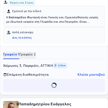
Άγχος και Στρες
Σχετικά με την ειδικό
Η
Βαλσαμίδου Φωτεινή
είναι Γενικός και Ομοιοπαθητικός ιατρός
με ιδιωτικά ιατρεία στη Γλυφάδα και στο Παγκράτι. Είναι
πτυχιούχος της Ιατρικής Σχολής του Εθνικού και Καποδιστριακού
Πανεπιστημίου Αθηνών και είναι διπλωματούχος της Διεθνούς
Απλή επίσκεψη
Ακαδημίας Ομοιοπαθητικής. Έχει ειδικευτεί στη γενική ιατρική στο
Δες το κόστος
Γενικό Νοσοκομείο Αθηνών "Κοργιαλένειο - Μπενάκειο" και στο
Κέντρο Υγείας Μαρκόπουλου. Η γιατρός προσφέρει εξατομικευμένη
αντιμετώπιση κάθε περίπτωσης με την κλασσική ομοιοπαθητική.
Στο ιδιωτικό της ιατρείο αντιμετωπίζει παθήσεις,όπως αλλεργικές
Γραφείο 1
Γραφείο 2
παθήσεις, δυσκοιλιότητα, δυσμηνόροια, πολυκυστικές ωοθήκες,
πονοκέφαλος, προβλήματα περιόδου, σπαστική κολίτιδα και
ψωρίαση.
Χείρωνος 3, Παγκράτι, ΑΤΤΙΚΗ
0,8 km
Επόμενη διαθεσιμότητα
Κλείσε ραντεβού
Παπαδημητρίου Ευάγγελος