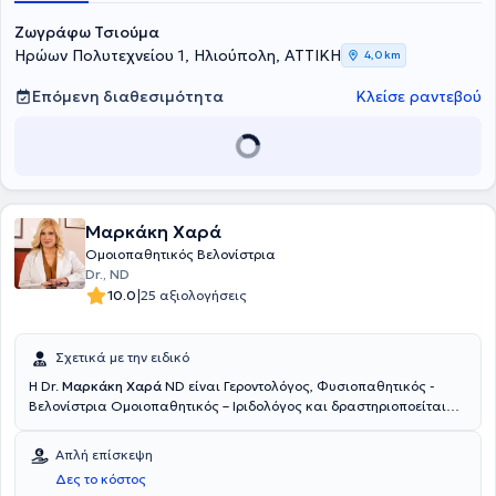
Νόσων Αθηνών "Ανδρέας Συγγρός" του Εθνικού & Καποδιστριακού
Ζωγράφω Τσιούμα
Πανεπιστημίου Αθηνών. Τέλος, έχει παρακολουθήσει το πρόγραμμα
εκπαίδευσης στην Κλασική Ομοιοπαθητική και έχει λάβει, κατόπιν
Ηρώων Πολυτεχνείου 1, Ηλιούπολη, ΑΤΤΙΚΗ
4,0 km
εξετάσεων, το αντίστοιχο δίπλωμα της Ελληνικής Εταιρείας
Ομοιοπαθητικής Ιατρικής.
Επόμενη διαθεσιμότητα
Κλείσε ραντεβού
Μαρκάκη Χαρά
Ομοιοπαθητικός Βελονίστρια
Dr., ND
|
10.0
25 αξιολογήσεις
Σχετικά με την ειδικό
Η Dr.
Μαρκάκη Χαρά
ND είναι Γεροντολόγος, Φυσιοπαθητικός -
Βελονίστρια Ομοιοπαθητικός – Ιριδολόγος και δραστηριοποείται
ιδιωτικά στο Μοσχάτο. Έχει σπουδάσει Γεροντολογία (B.sc - The
University of America) με ειδίκευση στην Αντιγήρανση και την
Απλή επίσκεψη
εξισορρόπηση ορμονικών διαταραχών, Φυσιοπαθητική – Κυτταρική
Δες το κόστος
Ιατρική (Adv. Professional Diploma – Neohippocrates School) και