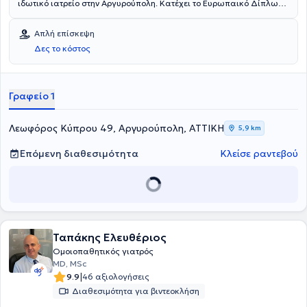
ιδωτικό ιατρείο στην Αργυρούπολη. Κατέχει το Ευρωπαικό Δίπλωμα
Ομοιοπαθητικής, ενώ παράλληλα είναι απόφοιτος της
Οδοντιατρικής Σχολής του Εθνικού και Καποδιστριακού
Απλή επίσκεψη
Πανεπιστημίου Αθηνών. Είναι μέλος της Παγκόσμιας
Δες το κόστος
Ομοιοπαθητικής Ιατρικής Εταιρείας, της Ευρωπαϊκής Επιτροπής
για την Ομοιοπαθητική και του Οδοντιατρικού Συλλόγου Αθηνών.
Στο ιατρείο της παρέχει υπηρεσίες που στόχο έχουν την αναβάθμιση
της ποιότητας και των συνθηκών ζωής.
Γραφείο 1
Λεωφόρος Κύπρου 49, Αργυρούπολη, ΑΤΤΙΚΗ
5,9 km
Επόμενη διαθεσιμότητα
Κλείσε ραντεβού
Ταπάκης Ελευθέριος
Ομοιοπαθητικός γιατρός
MD, MSc
|
9.9
46 αξιολογήσεις
Διαθεσιμότητα για βιντεοκλήση