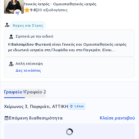
Γενικός Ιατρός - Ομοιοπαθητικός ιατρός
|
9.8
20 αξιολογήσεις
Άγχος και Στρες
Σχετικά με την ειδικό
Η
Βαλσαμίδου Φωτεινή
είναι Γενικός και Ομοιοπαθητικός ιατρός
με ιδιωτικά ιατρεία στη Γλυφάδα και στο Παγκράτι. Είναι
πτυχιούχος της Ιατρικής Σχολής του Εθνικού και Καποδιστριακού
Πανεπιστημίου Αθηνών και είναι διπλωματούχος της Διεθνούς
Απλή επίσκεψη
Ακαδημίας Ομοιοπαθητικής. Έχει ειδικευτεί στη γενική ιατρική στο
Δες το κόστος
Γενικό Νοσοκομείο Αθηνών "Κοργιαλένειο - Μπενάκειο" και στο
Κέντρο Υγείας Μαρκόπουλου. Η γιατρός προσφέρει εξατομικευμένη
αντιμετώπιση κάθε περίπτωσης με την κλασσική ομοιοπαθητική.
Στο ιδιωτικό της ιατρείο αντιμετωπίζει παθήσεις,όπως αλλεργικές
Γραφείο 1
Γραφείο 2
παθήσεις, δυσκοιλιότητα, δυσμηνόροια, πολυκυστικές ωοθήκες,
πονοκέφαλος, προβλήματα περιόδου, σπαστική κολίτιδα και
ψωρίαση.
Χείρωνος 3, Παγκράτι, ΑΤΤΙΚΗ
1,6 km
Επόμενη διαθεσιμότητα
Κλείσε ραντεβού