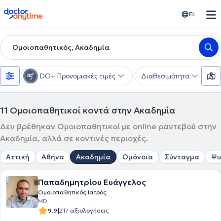
doctoranytime
EL
Ομοιοπαθητικός, Ακαδημία
DO+ Προνομιακές τιμές
Διαθεσιμότητα
Υ
11
Ομοιοπαθητικοί κοντά στην Ακαδημία
Δεν βρέθηκαν Ομοιοπαθητικοί με online ραντεβού στην
Ακαδημία, αλλά σε κοντινές περιοχές.
Αττική
Αθήνα
Ακαδημία
Ομόνοια
Σύνταγμα
Ψυ
Παπαδημητρίου Ευάγγελος
Ομοιοπαθητικός Ιατρός
MD
|
9.9
217 αξιολογήσεις