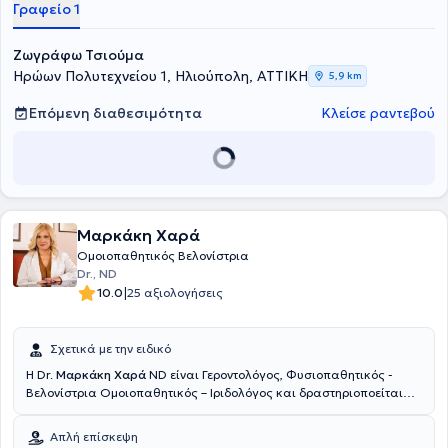
Γραφείο 1
Αφροδισιολογίας από το Νοσοκομείο Αφροδίσιων και Δερματικών
Νόσων Αθηνών "Ανδρέας Συγγρός" του Εθνικού & Καποδιστριακού
Ζωγράφω Τσιούμα
Πανεπιστημίου Αθηνών. Τέλος, έχει παρακολουθήσει το πρόγραμμα
εκπαίδευσης στην Κλασική Ομοιοπαθητική και έχει λάβει, κατόπιν
Ηρώων Πολυτεχνείου 1, Ηλιούπολη, ΑΤΤΙΚΗ
5,9 km
εξετάσεων, το αντίστοιχο δίπλωμα της Ελληνικής Εταιρείας
Ομοιοπαθητικής Ιατρικής.
Επόμενη διαθεσιμότητα
Κλείσε ραντεβού
Μαρκάκη Χαρά
Ομοιοπαθητικός Βελονίστρια
Dr., ND
|
10.0
25 αξιολογήσεις
Σχετικά με την ειδικό
Η Dr.
Μαρκάκη Χαρά
ND είναι Γεροντολόγος, Φυσιοπαθητικός -
Βελονίστρια Ομοιοπαθητικός – Ιριδολόγος και δραστηριοποείται
ιδιωτικά στο Μοσχάτο. Έχει σπουδάσει Γεροντολογία (B.sc - The
University of America) με ειδίκευση στην Αντιγήρανση και την
Απλή επίσκεψη
εξισορρόπηση ορμονικών διαταραχών, Φυσιοπαθητική – Κυτταρική