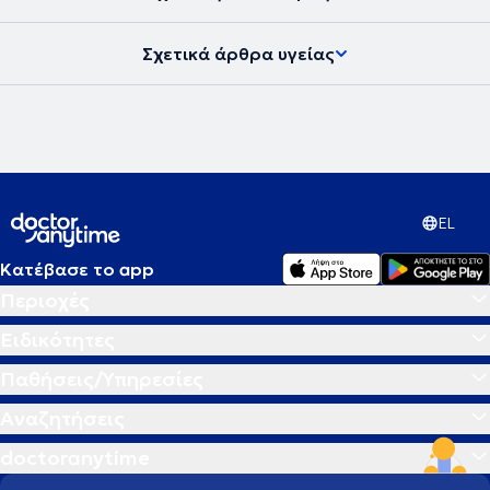
υγείας και να μπορεί να ανταπεξέλθει στις δυσκολίες της ζωής του
προσφέροντας το καλύτερο στους άλλους. Στην εποχή μας, στην
Σχετικά άρθρα υγείας
ιατρική εντείνεται όλο και περισσότερο η προσπάθεια για
προσωπική προσέγγιση των ασθενών τόσο στη διάγνωση όσο και
στις θεραπευτικές αγωγές. Το κλειδί για την αντιμετώπιση κάθε
προβλήματος δεν βρίσκεται έξω αλλά μέσα στον άνθρωπο.
Σύγχρονη Ομοιοπαθητική, από την Ιπποκρατική παράδοση στην
Ιατρική του μέλλοντος η θεραπεία στα μέτρα του Ανθρώπου.
EL
Κατέβασε το app
Περιοχές
Ειδικότητες
Παθήσεις/Υπηρεσίες
Αναζητήσεις
doctoranytime