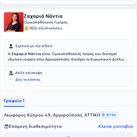
Ζαχαριά Νάντια
Ομοιοπαθητικός Γιατρός
|
10
2 αξιολογήσεις
Σχετικά με την ειδικό
Η
Ζαχαριά Νάντια
είναι Ομοιοπαθητικός Ιατρός και διατηρεί
ιδωτικό ιατρείο στην Αργυρούπολη. Κατέχει το Ευρωπαικό Δίπλωμα
Ομοιοπαθητικής, ενώ παράλληλα είναι απόφοιτος της
Οδοντιατρικής Σχολής του Εθνικού και Καποδιστριακού
Απλή επίσκεψη
Πανεπιστημίου Αθηνών. Είναι μέλος της Παγκόσμιας
Δες το κόστος
Ομοιοπαθητικής Ιατρικής Εταιρείας, της Ευρωπαϊκής Επιτροπής
για την Ομοιοπαθητική και του Οδοντιατρικού Συλλόγου Αθηνών.
Στο ιατρείο της παρέχει υπηρεσίες που στόχο έχουν την αναβάθμιση
της ποιότητας και των συνθηκών ζωής.
Γραφείο 1
Λεωφόρος Κύπρου 49, Αργυρούπολη, ΑΤΤΙΚΗ
8,7 km
Επόμενη διαθεσιμότητα
Κλείσε ραντεβού