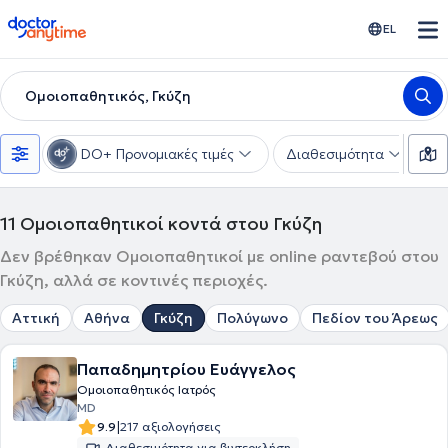
doctoranytime
EL
Ομοιοπαθητικός, Γκύζη
DO+ Προνομιακές τιμές
Διαθεσιμότητα
Υ
11
Ομοιοπαθητικοί κοντά στου Γκύζη
Δεν βρέθηκαν Ομοιοπαθητικοί με online ραντεβού στου
Γκύζη, αλλά σε κοντινές περιοχές.
Αττική
Αθήνα
Γκύζη
Πολύγωνο
Πεδίον του Άρεως
Παπαδημητρίου Ευάγγελος
Ομοιοπαθητικός Ιατρός
MD
|
9.9
217 αξιολογήσεις
Διαθεσιμότητα για βιντεοκλήση