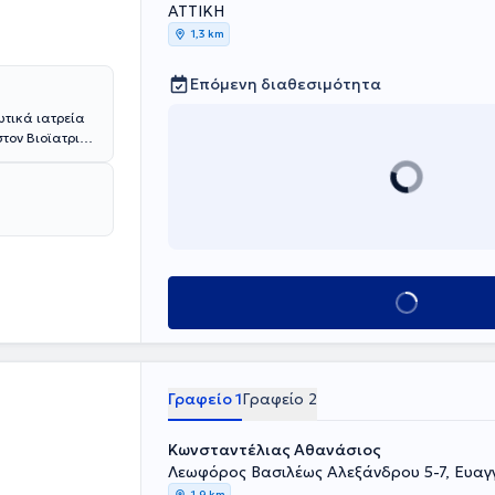
ΑΤΤΙΚΗ
1,3 km
Επόμενη διαθεσιμότητα
ωτικά ιατρεία
στον Βιοϊατρικό
ρών. Ολοκλήρωσε
“Θριάσιο” και
αι στη
ε την ευκαιρία
άνοια,
, ίλιγγος,
 μέρος σε
ι στην
Κλείσε ραντεβού
Γραφείο 1
Γραφείο 2
Κωνσταντέλιας Αθανάσιος
Λεωφόρος Βασιλέως Αλεξάνδρου 5-7, Ευαγ
1,9 km