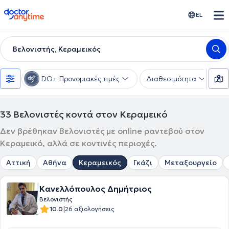
doctoranytime
EL
Βελονιστής, Κεραμεικός
DO+ Προνομιακές τιμές
Διαθεσιμότητα
Υ
33
Βελονιστές κοντά στον Κεραμεικό
Δεν βρέθηκαν Βελονιστές με online ραντεβού στον
Κεραμεικό, αλλά σε κοντινές περιοχές.
Αττική
Αθήνα
Κεραμεικός
Γκάζι
Μεταξουργείο
Κανελλόπουλος Δημήτριος
Βελονιστής
|
10.0
26 αξιολογήσεις