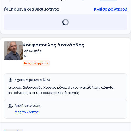
Αθηνών,του Συλλόγου Κλινικοεργαστηριακών Ιατρών και της
Επιτροπής Εναλλακτικής Ιατρικής του Ιατρικού Συλλόγου Αθηνών.
Επόμενη διαθεσιμότητα
Κλείσε ραντεβού
Κουφόπουλος Λεονάρδος
Βελονιστής
Dr.
Νέος συνεργάτης
Σχετικά με τον ειδικό
Ιατρικός Βελονισμός Χρόνιοι πόνοι, άγχος, κατάθλιψη, αϋπνία,
αυτοάνοσες και ψυχοσωματικές διατ/χές
Απλή επίσκεψη
Δες το κόστος