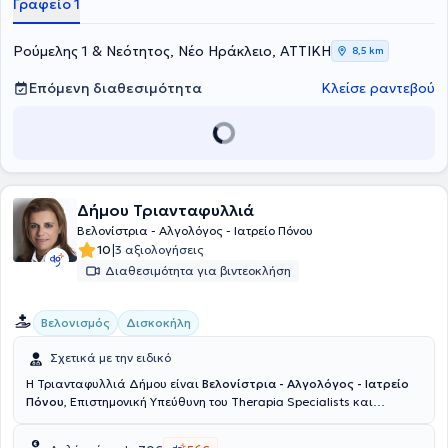
Γραφείο 1
Ρούμελης 1 & Νεότητος, Νέο Ηράκλειο, ΑΤΤΙΚΗ
8,5 km
Επόμενη διαθεσιμότητα
Κλείσε ραντεβού
Δήμου Τριανταφυλλιά
Βελονίστρια - Αλγολόγος - Ιατρείο Πόνου
|
10
3 αξιολογήσεις
Διαθεσιμότητα για βιντεοκλήση
Βελονισμός
Δισκοκήλη
Σχετικά με την ειδικό
H Τριανταφυλλιά Δήμου είναι
Βελονίστρια - Αλγολόγος - Ιατρείο
Πόνου
, Επιστημονική Υπεύθυνη του Therapia Specialists και
διατηρεί ιδιωτικά ιατρεία στην Γλυφάδα και στο Χαλάνδρι. Είναι
πτυχιούχος Ιατρικής από το Εθνικό και Καποδιστριακό