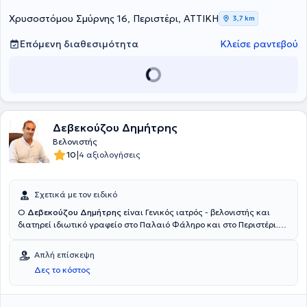
Χρυσοστόμου Σμύρνης 16, Περιστέρι, ΑΤΤΙΚΗ
3,7 km
Επόμενη διαθεσιμότητα
Κλείσε ραντεβού
Δεβεκούζου Δημήτρης
Βελονιστής
|
10
4 αξιολογήσεις
Σχετικά με τον ειδικό
Ο
Δεβεκούζου Δημήτρης
είναι Γενικός ιατρός - βελονιστής και
διατηρεί ιδιωτικό γραφείο στο Παλαιό Φάληρο και στο Περιστέρι.
Αποφοίτησε από την ιατρική σχολή του Πανεπιστημίου Αθηνών
(2005) και από την Νοσηλευτική Σχολή του ίδιου Πανεπιστημίου
Απλή επίσκεψη
(1990). Ολοκλήρωσε με επιτυχία την ειδικότητα της Γενικής Ιατρικής
Δες το κόστος
το 2011 και συγκεντρώνει εμπειρία του από δημόσια και ιδιωτικά
νοσοκομεία των Αθηνών όπως το Υγεία, το Ελπίς, το Ιασώ General,
το Ωνάσειο Καρδιοχειρουργικό Κέντρο και το Γενικό Κρατικό