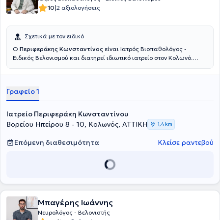
|
10
2 αξιολογήσεις
Σχετικά με τον ειδικό
Ο
Περιφεράκης Κωνσταντίνος
είναι Ιατρός Βιοπαθολόγος -
Ειδικός Βελονισμού και διατηρεί ιδιωτικό ιατρείο στον Κολωνό.
Είναι πτυχιούχος της Ιατρικής Σχολής του Universitatea de
Medicina si Farmacie "Victor Babes" Timisoara και έχει ειδικευθεί
στο 401 Γενικό Στρατιωτικό Νοσοκομείο Αθηνών και στο
Γραφείο 1
Νοσοκομείο Μεταξά. Παράλληλα, ο ιατρός έχει εκπαιδευθεί
Βελονισμό, στη Βοτανοθεραπεία, στην Ενεργειακή Θεραπεία Reiki
και στην Ιριδοσκόπηση, ενώ έχει μετεκπαιδευθεί στο Βελονισμό στο
Ιατρείο Περιφεράκη Κωνσταντίνου
Beijing University of Chinese Medicine, στη Κινεζική
Βορείου Ηπείρου 8 - 10, Κολωνός, ΑΤΤΙΚΗ
1,4 km
Βοτανοθεραπευτική στο Διεθνές Μετεκπαιδευτικό Κέντρο
Βελονισμού "Acupuncture Science" και στο Σύστημα Κοιλιακού
Επόμενη διαθεσιμότητα
Κλείσε ραντεβού
Βελονισμού. Μέχρι και σήμερα είναι Μέλος της Διδακτικής Ομάδας
της Ακαδημίας Αρχαίας Ελληνικής και Παραδοσιακής Κινεζικής
Ιατρικής, καθώς και μέλος του Ιατρικού Συλλόγου Αθηνών, της
Ελληνικής Μικροβιολογικής Εταιρείας, της Ελληνικής Ιατρικής
Εταιρείας Βελονισμού και της Ελληνικής Ιατρικής Εταιρείας
Ιριδολογίας. Τέλος, έχει συμμετάσχει 8ο και 15ο Πανελλήνιο
Συνέδριο Βελονισμού και μιλάει αγγλικά, ρουμανικά και ιταλικά.
Μπαγέρης Ιωάννης
Νευρολόγος - Βελονιστής