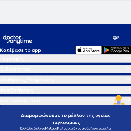
EL
Κατέβασε το app
Περιοχές
Ειδικότητες
Παθήσεις/Υπηρεσίες
Αναζητήσεις
doctoranytime
Διαμορφώνουμε το μέλλον της υγείας
παγκοσμίως
Ελλάδα
Βέλγιο
Μεξικό
Κολομβία
Εκουαδόρ
Γουατεμάλα