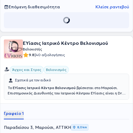
Ελληνικής Ιατρικής Εταιρείας Μεσοθεραπείας.
Επόμενη διαθεσιμότητα
Κλείσε ραντεβού
ΕΥίασις Ιατρικό Κέντρο Βελονισμού
Βελονιστής
|
9.8
40 αξιολογήσεις
Άγχος και Στρες
Βελονισμός
Σχετικά με τον ειδικό
Το
ΕΥίασις Ιατρικό Κέντρο Βελονισμού
βρίσκεται στο Μαρούσι.
Επιστημονικός Διευθυντής του Ιατρικού Κέντρου ΕΥίασις είναι η Dr.
Χριστίνα Ευθυμίου MD, MSc, Med. Ac, η οποία είναι Χειρουργός
Ωτορινολαρυγγολόγος, Νευροωτολόγος, Χειρουργός Κεφαλής και
Τραχήλου, με μεταπτυχιακές σπουδές στην νευροχειρουργική, στα
Γραφείο 1
αυτοάνοσα φλεγμονώδη νοσήματα, στην τοπογραφική και
λειτουργική νευροανατομία, στα σύνδρομα του νευρικού
συστήματος, στις παθήσεις του νεοφλοιού του εγκεφάλου, στην
Παραδείσου 3, Μαρούσι, ΑΤΤΙΚΗ
8,0 km
διερεύνηση των διαταραχών της συνείδησης, στην αγκυλοποιητική