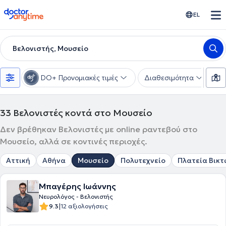
doctoranytime
EL
Βελονιστής, Μουσείο
DO+ Προνομιακές τιμές
Διαθεσιμότητα
Υ
33
Βελονιστές κοντά στο Μουσείο
Δεν βρέθηκαν Βελονιστές με online ραντεβού στο
Μουσείο, αλλά σε κοντινές περιοχές.
Αττική
Αθήνα
Μουσείο
Πολυτεχνείο
Πλατεία Βικτ
Μπαγέρης Ιωάννης
Νευρολόγος - Βελονιστής
|
9.3
12 αξιολογήσεις