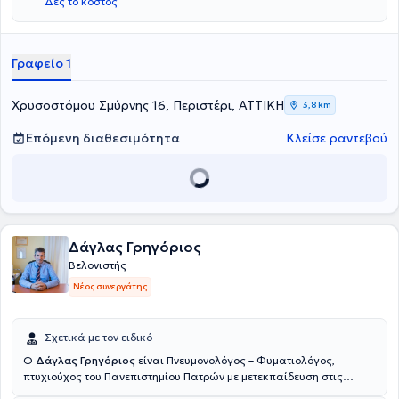
Δες το κόστος
Γραφείο 1
Χρυσοστόμου Σμύρνης 16, Περιστέρι, ΑΤΤΙΚΗ
3,8 km
Επόμενη διαθεσιμότητα
Κλείσε ραντεβού
Δάγλας Γρηγόριος
Βελονιστής
Νέος συνεργάτης
Σχετικά με τον ειδικό
Ο
Δάγλας Γρηγόριος
είναι Πνευμονολόγος – Φυματιολόγος,
πτυχιούχος του Πανεπιστημίου Πατρών με μετεκπαίδευση στις
Διαταραχές Ύπνου και στην Υπνική Άπνοια.Ο ιατρός διαθέτει