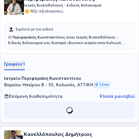
Ιατρός Βιοπαθολόγος - Ειδικός Βελονισμού
|
10
2 αξιολογήσεις
Σχετικά με τον ειδικό
Ο
Περιφεράκης Κωνσταντίνος
είναι Ιατρός Βιοπαθολόγος -
Ειδικός Βελονισμού και διατηρεί ιδιωτικό ιατρείο στον Κολωνό.
Είναι πτυχιούχος της Ιατρικής Σχολής του Universitatea de
Medicina si Farmacie "Victor Babes" Timisoara και έχει ειδικευθεί
στο 401 Γενικό Στρατιωτικό Νοσοκομείο Αθηνών και στο
Γραφείο 1
Νοσοκομείο Μεταξά. Παράλληλα, ο ιατρός έχει εκπαιδευθεί
Βελονισμό, στη Βοτανοθεραπεία, στην Ενεργειακή Θεραπεία Reiki
και στην Ιριδοσκόπηση, ενώ έχει μετεκπαιδευθεί στο Βελονισμό στο
Ιατρείο Περιφεράκη Κωνσταντίνου
Beijing University of Chinese Medicine, στη Κινεζική
Βορείου Ηπείρου 8 - 10, Κολωνός, ΑΤΤΙΚΗ
1,3 km
Βοτανοθεραπευτική στο Διεθνές Μετεκπαιδευτικό Κέντρο
Βελονισμού "Acupuncture Science" και στο Σύστημα Κοιλιακού
Επόμενη διαθεσιμότητα
Κλείσε ραντεβού
Βελονισμού. Μέχρι και σήμερα είναι Μέλος της Διδακτικής Ομάδας
της Ακαδημίας Αρχαίας Ελληνικής και Παραδοσιακής Κινεζικής
Ιατρικής, καθώς και μέλος του Ιατρικού Συλλόγου Αθηνών, της
Ελληνικής Μικροβιολογικής Εταιρείας, της Ελληνικής Ιατρικής
Εταιρείας Βελονισμού και της Ελληνικής Ιατρικής Εταιρείας
Ιριδολογίας. Τέλος, έχει συμμετάσχει 8ο και 15ο Πανελλήνιο
Συνέδριο Βελονισμού και μιλάει αγγλικά, ρουμανικά και ιταλικά.
Κανελλόπουλος Δημήτριος