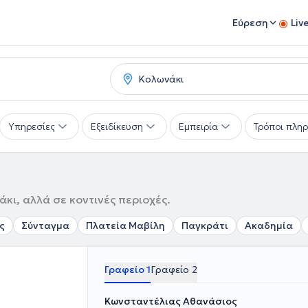
Εύρεση
Liv
Υπηρεσίες
Εξειδίκευση
Εμπειρία
Τρόποι πλη
κι, αλλά σε κοντινές περιοχές.
ς
Σύνταγμα
Πλατεία Μαβίλη
Παγκράτι
Ακαδημία
Γραφείο 1
Γραφείο 2
Κωνσταντέλιας Αθανάσιος