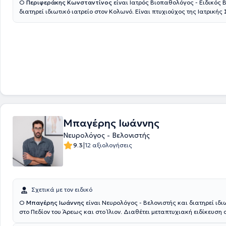
Ο
Περιφεράκης Κωνσταντίνος
είναι Ιατρός Βιοπαθολόγος - Ειδικός 
διατηρεί ιδιωτικό ιατρείο στον Κολωνό. Είναι πτυχιούχος της Ιατρικής
Universitatea de Medicina si Farmacie "Victor Babes" Timisoara και έχ
στο 401 Γενικό Στρατιωτικό Νοσοκομείο Αθηνών και στο Νοσοκομείο 
Παράλληλα, ο ιατρός έχει εκπαιδευθεί Βελονισμό, στη Βοτανοθεραπεί
Ενεργειακή Θεραπεία Reiki και στην Ιριδοσκόπηση, ενώ έχει μετεκπαιδ
Βελονισμό στο Beijing University of Chinese Medicine, στη Κινεζική
Βοτανοθεραπευτική στο Διεθνές Μετεκπαιδευτικό Κέντρο Βελονισμού 
Science" και στο Σύστημα Κοιλιακού Βελονισμού. Μέχρι και σήμερα εί
Διδακτικής Ομάδας της Ακαδημίας Αρχαίας Ελληνικής και Παραδοσι
Ιατρικής, καθώς και μέλος του Ιατρικού Συλλόγου Αθηνών, της Ελληνι
Μικροβιολογικής Εταιρείας, της Ελληνικής Ιατρικής Εταιρείας Βελονισ
Ελληνικής Ιατρικής Εταιρείας Ιριδολογίας. Τέλος, έχει συμμετάσχει 8ο
Πανελλήνιο Συνέδριο Βελονισμού και μιλάει αγγλικά, ρουμανικά και ι
Μπαγέρης Ιωάννης
Νευρολόγος - Βελονιστής
|
9.3
12 αξιολογήσεις
Σχετικά με τον ειδικό
Ο
Μπαγέρης Ιωάννης
είναι Νευρολόγος - Βελονιστής και διατηρεί ιδι
στο Πεδίον του Άρεως και στο Ίλιον. Διαθέτει μεταπτυχιακή ειδίκευση 
Βελονισμό και πτυχίο από την Ιατρική Σχολή του Πανεπιστημίου Πατ