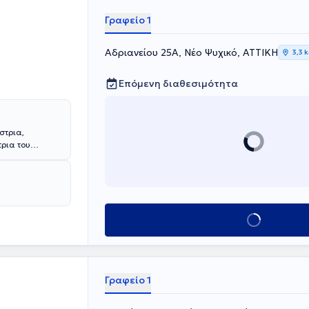
μό,
ηση.
Γραφείο 1
Αδριανείου 25Α, Νέο Ψυχικό, ΑΤΤΙΚΗ
3,3 
Επόμενη διαθεσιμότητα
στρια,
τρια του
Άριστα από τη
 των σπουδών
το έτος 2003
Έχει αποκτήσει
Κλείσε ραντεβού
ς Φυσικής
ντικείμενο
ών Κακώσεων.
ή Επιστημονική
ακτικής
Γραφείο 1
ολούθησε
usculoskeletal
of Essex, UK),