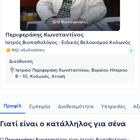
15 Φωτογραφίες
Περιφεράκης Κωνσταντίνος
Ιατρός Βιοπαθολόγος - Ειδικός Βελονισμού Κολωνός
|
10
2 αξιολογήσεις
1 '
Διεύθυνση
Ιατρείο Περιφεράκη Κωνσταντίνου, Βορείου Ηπείρου
8 - 10, Κολωνός, Αττική
Προφίλ
Εμπειρία
Διαθεσιμότητα
Υπηρεσίες
Αξ
Γιατί είναι ο κατάλληλος για σένα
Ο
Περιφεράκης Κωνσταντίνος
είναι Ιατρός Βιοπαθολόγος -