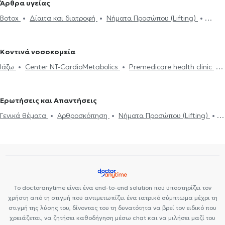
Άρθρα υγείας
Botox
Νήματα Προσώπου (Lifting)
Δισκοκήλη
Βελονιστές στο Μαρούσι
Βελονιστές στην Πεύκη
Βελονιστές
Botox
Δίαιτα και διατροφή
Νήματα Προσώπου (Lifting)
στην Αργυρούπολη
Βελονιστές στη Γλυφάδα
Δισκοκήλη
Αυχενικό σύνδρομο
Σύνδρομο καρπιαίου σωλήνα
Κοντινά νοσοκομεία
Ιάζω
Center NT-CardioMetabolics
Premedicare health clinic
Premedicare Health Clinic
Bioclab Ιδιωτικά Πολυιατρεία
Ερωτήσεις και Απαντήσεις
Γενικά θέματα
Αρθροσκόπηση
Νήματα Προσώπου (Lifting)
Βελονισμός
Άγχος και Στρες
Κατάθλιψη
Διακοπή
Καπνίσματος
Πονοκέφαλος
Ψυχογενής Βουλιμία - Ψυχογενής
Ανορεξία
Αυχενικό σύνδρομο
Ρευματοειδής αρθρίτιδα
Το doctoranytime είναι ένα end-to-end solution που υποστηρίζει τον
χρήστη από τη στιγμή που αντιμετωπίζει ένα ιατρικό σύμπτωμα μέχρι τη
στιγμή της λύσης του, δίνοντας του τη δυνατότητα να βρεί τον ειδικό που
χρειάζεται, να ζητήσει καθοδήγηση μέσω chat και να μιλήσει μαζί του