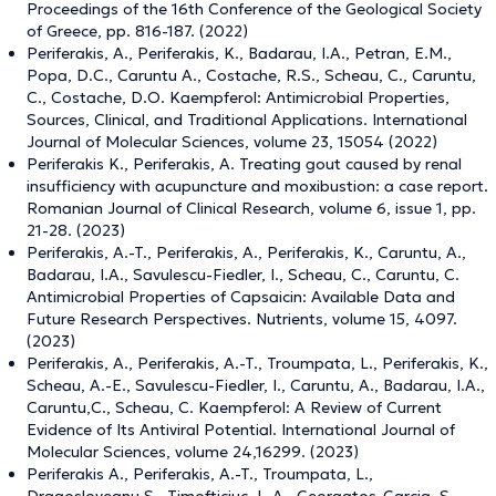
Proceedings of the 16th Conference of the Geological Society
of Greece, pp. 816-187. (2022)
Periferakis, A., Periferakis, K., Badarau, I.A., Petran, E.M.,
Popa, D.C., Caruntu A., Costache, R.S., Scheau, C., Caruntu,
C., Costache, D.O. Kaempferol: Antimicrobial Properties,
Sources, Clinical, and Traditional Applications. International
Journal of Molecular Sciences, volume 23, 15054 (2022)
Periferakis K., Periferakis, A. Treating gout caused by renal
insufficiency with acupuncture and moxibustion: a case report.
Romanian Journal of Clinical Research, volume 6, issue 1, pp.
21-28. (2023)
Periferakis, A.-T., Periferakis, A., Periferakis, K., Caruntu, A.,
Badarau, I.A., Savulescu-Fiedler, I., Scheau, C., Caruntu, C.
Antimicrobial Properties of Capsaicin: Available Data and
Future Research Perspectives. Nutrients, volume 15, 4097.
(2023)
Periferakis, A., Periferakis, A.-T., Troumpata, L., Periferakis, K.,
Scheau, A.-E., Savulescu-Fiedler, I., Caruntu, A., Badarau, I.A.,
Caruntu,C., Scheau, C. Kaempferol: A Review of Current
Evidence of Its Antiviral Potential. International Journal of
Molecular Sciences, volume 24,16299. (2023)
Periferakis A., Periferakis, A.-T., Troumpata, L.,
Dragosloveanu,S., Timofticiuc, I.-A., Georgatos-Garcia, S.,