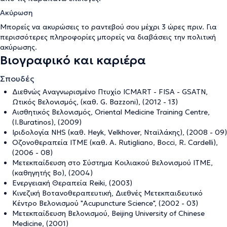
Ακύρωση
Μπορείς να ακυρώσεις το ραντεβού σου μέχρι 3 ώρες πριν. Για
περισσότερες πληροφορίες μπορείς να διαβάσεις την
πολιτική
ακύρωσης
.
Βιογραφικό και καριέρα
Σπουδές
Διεθνώς Αναγνωρισμένο Πτυχίο ICMART - FISA - GSATN,
Ωτικός Βελονισμός, (καθ. G. Bazzoni), (2012 - 13)
Αισθητικός Βελονισμός, Oriental Medicine Training Centre,
(I.Buratinos), (2009)
Ιριδολογία NHS (καθ. Heyk, Velkhover, Νταϊλάκης), (2008 - 09)
Οζονοθεραπεία ΙΤΜΕ (καθ. A. Rutigliano, Bocci, R. Cardelli),
(2006 - 08)
Μετεκπαίδευση στο Σύστημα Κοιλιακού Βελονισμού ΙΤΜΕ,
(καθηγητής Bo), (2004)
Ενεργειακή Θεραπεία Reiki, (2003)
Κινεζική Βοτανοθεραπευτική, Διεθνές Μετεκπαιδευτικό
Κέντρο Βελονισμού "Acupuncture Science", (2002 - 03)
Μετεκπαίδευση Βελονισμού, Beijing University of Chinese
Medicine, (2001)