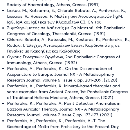
Society of Haematology, Athens, Greece. (1991)
Liakou, M., Katsarma, E., Chloraki-Bobota, A., Periferakis, K.,
Lissaios, V., Roussou, P. Μελέτη των Ανοσοσφαιρινών (ΙgM,
IgG, IgA και IgE) και των Κλασμάτων C3, C4 του
Συμπληρώματος σε Ασθενείς με Ca Μαστού, 6th Panhellenic
Congress of Oncology, Thessaloniki, Greece. (1991)
Chloraki-Bobota, A., Katsoulis, M., Kostaras, K., Periferakis, K.,
Rodaki, I. Έλεγχος Αντισωμάτων Έναντι Καρδιολιπίνης σε
Γυναίκες με Κακοήθεις και Καλοήθεις
Όγκους Γεννητικών Οργάνων, 2nd Panhellenic Congress of
Immunology, Athens, Greece. (1992)
Periferakis, A., Periferakis, K., On the Dissemination of
Acupuncture to Europe. Journal NX - A Multidisciplinary
Research Journal, volume 6, issue 7, pp. 201-209. (2020)
Periferakis, A., Periferakis, K. Mineral-based therapies and
some examples from Ancient Greece, 1st Panhellenic Congress
of Traditional Hellenic Medicine, Athens, Greece. (2021)
Periferakis, K., Periferakis, A. Point Detection Anomalies in
Bazzoni Auricular Therapy. Journal NX - A Multidisciplinary
Research Journal, volume 7, issue 7, pp. 173-177. (2021)
Periferakis, A., Periferakis, K., Periferakis, A.-T. The
Geoheritage of Malta from Prehistory to the Present Day,