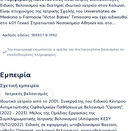
Ειδικός Βελονισμού και διατηρεί ιδιωτικό ιατρείο στον Κολωνό.
Είναι πτυχιούχος της Ιατρικής Σχολής του Universitatea de
Medicina si Farmacie "Victor Babes" Timisoara και έχει ειδικευθεί
στο 401 Γενικό Στρατιωτικό Νοσοκομείο Αθηνών και στο
Νοσοκομείο Μεταξά. Παράλληλα, ο ιατρός έχει εκπαιδευθεί
Βελονισμό, στη Βοτανοθεραπεία, στην Ενεργειακή Θεραπεία
Αριθμός αδείας: 189307-8-1992
Reiki και στην Ιριδοσκόπηση, ενώ έχει μετεκπαιδευθεί στο
Βελονισμό στο Beijing University of Chinese Medicine, στη Κινεζική
Την περιγραφή επιμελείται η ομάδα του doctoranytime βασισμένη σε
Βοτανοθεραπευτική στο Διεθνές Μετεκπαιδευτικό Κέντρο
επαληθευμένες πληροφορίες.
Βελονισμού "Acupuncture Science" και στο Σύστημα Κοιλιακού
Βελονισμού. Μέχρι και σήμερα είναι Μέλος της Διδακτικής
Ομάδας της Ακαδημίας Αρχαίας Ελληνικής και Παραδοσιακής
Εμπειρία
Κινεζικής Ιατρικής, καθώς και μέλος του Ιατρικού Συλλόγου
Αθηνών, της Ελληνικής Μικροβιολογικής Εταιρείας, της Ελληνικής
Σχετική εμπειρία
Ιατρικής Εταιρείας Βελονισμού και της Ελληνικής Ιατρικής
Εταιρείας Ιριδολογίας. Τέλος, έχει συμμετάσχει 8ο και 15ο
Ιατρικός βελονισμός
Πανελλήνιο Συνέδριο Βελονισμού και μιλάει αγγλικά, ρουμανικά
Ιδιωτικό ιατρείο από το 2001. Συνεργάτης του Ειδικού Κέντρου
και ιταλικά.
Αντιμετώπισης Οφθαλμικών Παθήσεων με Βελονισμό "Όραση",
(2022 - 2023). Μέλος της Ομάδας Εργασίας της
Συμπληρωματικής Ιατρικής Βελονισμού (Απόφαση ΚΕΣΥ
15/12/2022). Ειδικός σε εφαρμογές ωτοβελονισμού Bazzoni,
μέθοδο Dimanat, κοιλιακού βελονισμού, κρανιοβελονισμού,