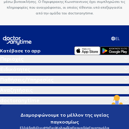
μέσω βιντεοκλήσης. Ο Περιφερακης Κωνσταντινος έχει συμπληρώσει τις
πληροφορίες που αναγράφονται, οι οποίες τίθενται υπό επεξεργασία
από την ομάδα του doctoranytime.
EL
Κατέβασε το app
Περιοχές
Ειδικότητες
Παθήσεις/Υπηρεσίες
Αναζητήσεις
doctoranytime
Διαμορφώνουμε το μέλλον της υγείας
παγκοσμίως
Ελλάδα
Βέλγιο
Μεξικό
Κολομβία
Εκουαδόρ
Γουατεμάλα