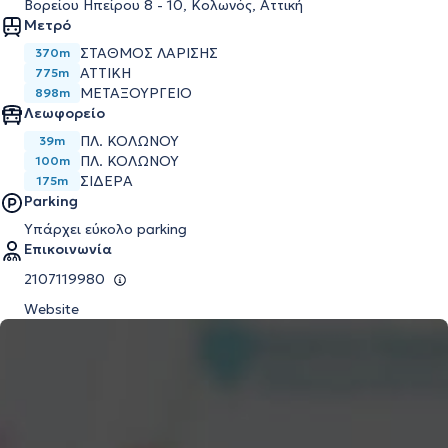
Βορείου Ηπείρου 8 - 10, Κολωνός, Αττική
Μετρό
ΣΤΑΘΜΟΣ ΛΑΡΙΣΗΣ
370m
ΑΤΤΙΚΗ
775m
ΜΕΤΑΞΟΥΡΓΕΙΟ
898m
Λεωφορείο
ΠΛ. ΚΟΛΩΝΟΥ
39m
ΠΛ. ΚΟΛΩΝΟΥ
100m
ΣΙΔΕΡΑ
175m
Parking
Υπάρχει εύκολο parking
Επικοινωνία
2107119980
Website