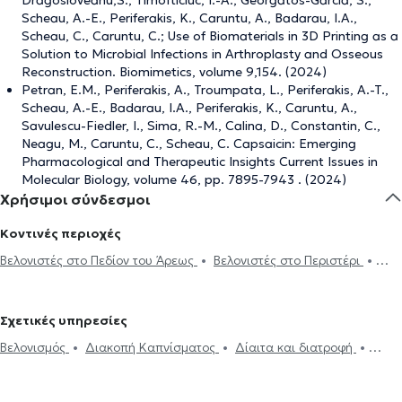
Scheau, A.-E., Periferakis, K., Caruntu, A., Badarau, I.A.,
Scheau, C., Caruntu, C.; Use of Biomaterials in 3D Printing as a
Solution to Microbial Infections in Arthroplasty and Osseous
Reconstruction. Biomimetics, volume 9,154. (2024)
Petran, E.M., Periferakis, A., Troumpata, L., Periferakis, A.-T.,
Scheau, A.-E., Badarau, I.A., Periferakis, K., Caruntu, A.,
Savulescu-Fiedler, I., Sima, R.-M., Calina, D., Constantin, C.,
Neagu, M., Caruntu, C., Scheau, C. Capsaicin: Emerging
Pharmacological and Therapeutic Insights Current Issues in
Molecular Biology, volume 46, pp. 7895-7943 . (2024)
Χρήσιμοι σύνδεσμοι
Κοντινές περιοχές
Βελονιστές στο Πεδίον του Άρεως
Βελονιστές στο Περιστέρι
Βελονιστές στα Πετράλωνα
Βελονιστές στο Γαλάτσι
Βελονιστές
στην Καλλιθέα
Βελονιστές στο Νέο Ψυχικό
Βελονιστές στη Νέα
Σχετικές υπηρεσίες
Σμύρνη
Βελονιστές στο Μοσχάτο
Βελονιστές στην Ηλιούπολη
Βελονισμός
Διακοπή Καπνίσματος
Δίαιτα και διατροφή
Βελονιστές στη Νέα Ιωνία
Βελονιστές στο Νέο Ηράκλειο
Παχυσαρκία
Άγχος και Στρες
Κατάθλιψη
Οσφυαλγία
Βελονιστές στις Αχαρνές
Βελονιστές στο Παλαιό Φάληρο
Αυχενικό σύνδρομο
Σύνδρομο καρπιαίου σωλήνα
Πονοκέφαλος
Βελονιστές στο Χαλάνδρι
Βελονιστές στην Αγία Παρασκευή