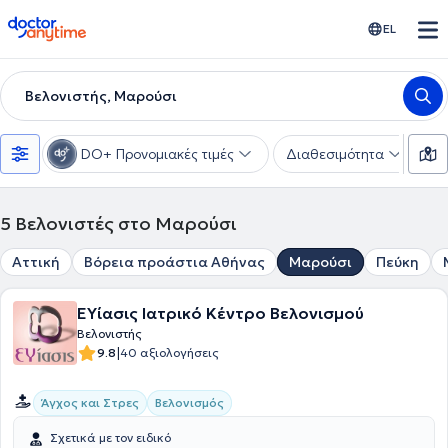
doctoranytime
EL
Βελονιστής, Μαρούσι
DO+ Προνομιακές τιμές
Διαθεσιμότητα
Υ
5
Βελονιστές στο Μαρούσι
Αττική
Βόρεια προάστια Αθήνας
Μαρούσι
Πεύκη
ΕΥίασις Ιατρικό Κέντρο Βελονισμού
Βελονιστής
|
9.8
40 αξιολογήσεις
Άγχος και Στρες
Βελονισμός
Σχετικά με τον ειδικό