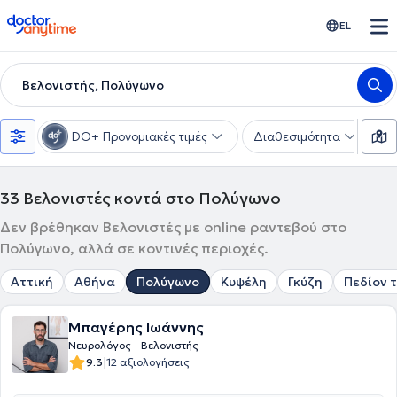
doctoranytime
EL
Βελονιστής, Πολύγωνο
DO+ Προνομιακές τιμές
Διαθεσιμότητα
Υ
33
Βελονιστές κοντά στο Πολύγωνο
Δεν βρέθηκαν Βελονιστές με online ραντεβού στο
Πολύγωνο, αλλά σε κοντινές περιοχές.
Αττική
Αθήνα
Πολύγωνο
Κυψέλη
Γκύζη
Πεδίον 
Μπαγέρης Ιωάννης
Νευρολόγος - Βελονιστής
|
9.3
12 αξιολογήσεις