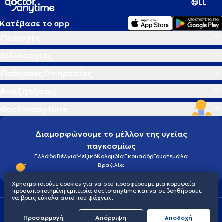
EL
Κατέβασε το app
Περιοχές
Ειδικότητες
Παθήσεις/Υπηρεσίες
Αναζητήσεις
doctoranytime
Διαμορφώνουμε το μέλλον της υγείας
παγκοσμίως
Ελλάδα
Βέλγιο
Μεξικό
Κολομβία
Εκουαδόρ
Γουατεμάλα
Βραζιλία
Χρησιμοποιούμε cookies για να σου προσφέρουμε μια κορυφαία
προσωποποιημένη εμπειρία doctoranytime και να σε βοηθήσουμε
να βρεις εύκολα αυτό που ψάχνεις.
Οροι χρήσης
Cookies
Πολιτική προστασίας προσωπικού απορρήτου
Προσαρμογή
Απόρριψη
Aποδοχή
© 2026 doctoranytime