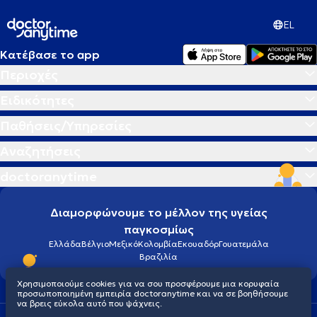
EL
Κατέβασε το app
Περιοχές
Ειδικότητες
Παθήσεις/Υπηρεσίες
Αναζητήσεις
doctoranytime
Διαμορφώνουμε το μέλλον της υγείας
παγκοσμίως
Ελλάδα
Βέλγιο
Μεξικό
Κολομβία
Εκουαδόρ
Γουατεμάλα
Βραζιλία
Χρησιμοποιούμε cookies για να σου προσφέρουμε μια κορυφαία
προσωποποιημένη εμπειρία doctoranytime και να σε βοηθήσουμε
να βρεις εύκολα αυτό που ψάχνεις.