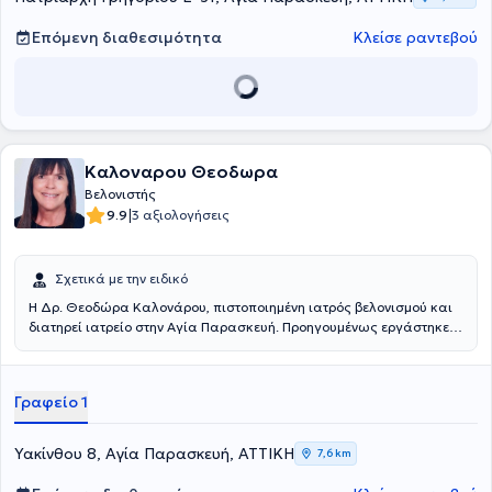
Επόμενη διαθεσιμότητα
Κλείσε ραντεβού
Καλοναρου Θεοδωρα
Βελονιστής
|
9.9
3 αξιολογήσεις
Σχετικά με την ειδικό
Η Δρ. Θεοδώρα Καλονάρου, πιστοποιημένη ιατρός βελονισμού και
διατηρεί ιατρείο στην Αγία Παρασκευή. Προηγουμένως εργάστηκε
ως χειρούργος οδοντίατρος για πολλά χρόνια στις ΗΠΑ και έτσι
συνδυάζει πολυετή εμπειρία στην υγειονομική περίθαλψη με πάθος
για ολιστική φροντίδα. Είναι πτυχιούχος της αξιότιμης
Γραφείο 1
Οδοντιατρικής Σχολής του Εθνικού και Καποδιστριακού
Πανεπιστημίου Αθηνών και επιπλέον πιστοποιήθηκε ως ιατρός
βελονισμού με το πιο προχωρημένο μεταπτυχιακό πρόγραμμα
Υακίνθου 8, Αγία Παρασκευή, ΑΤΤΙΚΗ
7,6 km
εκμάθησης βελονισμού στην Ελλάδα, AcuScience. Έχει
ολοκληρώσει πολλές ώρες σε συνέδρια εκπαίδευσης από