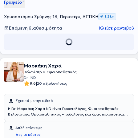
Γραφείο 1
Χρυσοστόμου Σμύρνης 16, Περιστέρι, ΑΤΤΙΚΗ
5,2 km
Επόμενη διαθεσιμότητα
Κλείσε ραντεβού
Μαρκάκη Χαρά
Βελονίστρια Ομοιοπαθητικός
Dr., ND
|
9.6
20 αξιολογήσεις
Σχετικά με την ειδικό
Η Dr.
Μαρκάκη Χαρά
ND είναι Γεροντολόγος, Φυσιοπαθητικός -
Βελονίστρια Ομοιοπαθητικός – Ιριδολόγος και δραστηριοποείται
ιδιωτικά στο Μοσχάτο. Έχει σπουδάσει Γεροντολογία (B.sc - The
University of America) με ειδίκευση στην Αντιγήρανση και την
Απλή επίσκεψη
εξισορρόπηση ορμονικών διαταραχών, Φυσιοπαθητική – Κυτταρική
Δες το κόστος
Ιατρική (Adv. Professional Diploma – Neohippocrates School) και