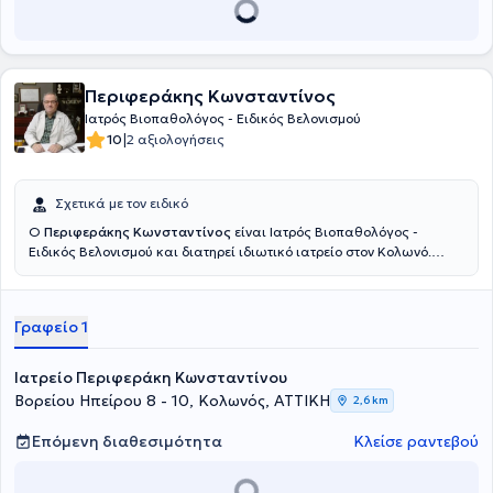
Περιφεράκης Κωνσταντίνος
Ιατρός Βιοπαθολόγος - Ειδικός Βελονισμού
|
10
2 αξιολογήσεις
Σχετικά με τον ειδικό
Ο
Περιφεράκης Κωνσταντίνος
είναι Ιατρός Βιοπαθολόγος -
Ειδικός Βελονισμού και διατηρεί ιδιωτικό ιατρείο στον Κολωνό.
Είναι πτυχιούχος της Ιατρικής Σχολής του Universitatea de
Medicina si Farmacie "Victor Babes" Timisoara και έχει ειδικευθεί
στο 401 Γενικό Στρατιωτικό Νοσοκομείο Αθηνών και στο
Γραφείο 1
Νοσοκομείο Μεταξά. Παράλληλα, ο ιατρός έχει εκπαιδευθεί
Βελονισμό, στη Βοτανοθεραπεία, στην Ενεργειακή Θεραπεία Reiki
και στην Ιριδοσκόπηση, ενώ έχει μετεκπαιδευθεί στο Βελονισμό στο
Ιατρείο Περιφεράκη Κωνσταντίνου
Beijing University of Chinese Medicine, στη Κινεζική
Βορείου Ηπείρου 8 - 10, Κολωνός, ΑΤΤΙΚΗ
2,6 km
Βοτανοθεραπευτική στο Διεθνές Μετεκπαιδευτικό Κέντρο
Βελονισμού "Acupuncture Science" και στο Σύστημα Κοιλιακού
Επόμενη διαθεσιμότητα
Κλείσε ραντεβού
Βελονισμού. Μέχρι και σήμερα είναι Μέλος της Διδακτικής Ομάδας
της Ακαδημίας Αρχαίας Ελληνικής και Παραδοσιακής Κινεζικής
Ιατρικής, καθώς και μέλος του Ιατρικού Συλλόγου Αθηνών, της