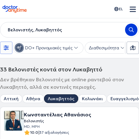
doctoranytime
EL
Βελονιστής, Λυκαβηττός
DO+ Προνομιακές τιμές
Διαθεσιμότητα
Υ
33
Βελονιστές κοντά στον Λυκαβηττό
Δεν βρέθηκαν Βελονιστές με online ραντεβού στον
Λυκαβηττό, αλλά σε κοντινές περιοχές.
Αττική
Αθήνα
Λυκαβηττός
Κολωνάκι
Ευαγγελισμό
Κωνσταντέλιας Αθανάσιος
Βελονιστής
MD, MPH
|
10.0
37 αξιολογήσεις