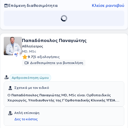
επιστημονικά συνέδρια στην Ελλάδα και το εξωτερικό, καθώς και
Επόμενη διαθεσιμότητα
Κλείσε ραντεβού
στη συγγραφή επιστημονικών άρθρων.
Παπαδόπουλος Παναγιώτης
Αθλητίατρος
MD, MSc
|
9.7
5 αξιολογήσεις
Διαθεσιμότητα για βιντεοκλήση
Αρθροσκόπηση ώμου
Σχετικά με τον ειδικό
Ο
Παπαδόπουλος Παναγιώτης
MD, MSc είναι Ορθοπαιδικός
Χειρουργός,
Υποδιευθυντής της Γ΄ Ορθοπαιδικής Κλινικής ΥΓΕΙΑ
.
Έχει εξειδίκευση στην Αρθροσκοπική και Ανοικτή Χειρουργική Ώμου
και Γόνατος, στις Αθλητικές Κακώσεις, την Επανορθωτική
Απλή επίσκεψη
Χειρουργική και στις σύγχρονες συνδυαστικές Βιολογικές
Δες το κόστος
θεραπείες. Διαθέτει ιδιαίτερο κλινικό και ερευνητικό ενδιαφέρον
στην
αντιμετώπιση των παθήσεων του ώμου με σύγχρονες