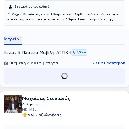
Σχετικά με τον ειδικό
Ο
Ζάχος Βασίλειος
είναι Αθλητίατρος - Ορθοπαιδικός Χειρουργός
και διατηρεί ιδιωτικό ιατρείο στην Αθήνα. Είναι πτυχιούχος της
Ιατρικής Σχολής του Εθνικού Καποδιστριακού Πανεπιστημίου
Αθηνών και κάτοχος Διδακτορικού από την Ιατρική Σχολή του
Πανεπιστημίου Θεσσαλίας. Έχει μετεκπαιδευτεί στις ΗΠΑ, ενώ στην
Ιατρείο 1
πλούσια επαγγελματική καριέρα του έχει εργαστεί ως
ορθοπαιδικός χειρουργός σε Κλινικές της Αθήνας , ως Επικεφαλής
Αθλητίατρος στο Ποδοσφαιρικό Τμήμα της ΠΑΕ Πανιωνίου. Αξίζει να
Ξενίας 5, Πλατεία Μαβίλη, ΑΤΤΙΚΗ
1,3 km
αναφερθεί πως σήμερα, εκτός από την δραστηριοποίησή του ως
ιδιώτης ιατρός, διατελεί Διευθυντής Ορθοπαιδικός Χειρουργός,
Επόμενη διαθεσιμότητα
Κλείσε ραντεβού
Ανακατασκευής Αρθρώσεων Ελάχιστης Επεμβατικότητας και
Αρθροσκόπησης, της Ευρωκλινικής Αθήνας. Στο ιδιωτικό ιατρείο
του αντιμετωπίζει πληθώρα περιστατικών με γνώμονα την
εγνωσμένη επιστημονική του αρτιότητα και σύμβουλο την
αδιαμφισβήτητη εμπειρία του σε ό,τι εμπίπτει στο φάσμα της
επιστήμης του.
Μαχαίρας Στυλιανός
Αθλητίατρος
MD, MSc
|
9.5
12 αξιολογήσεις