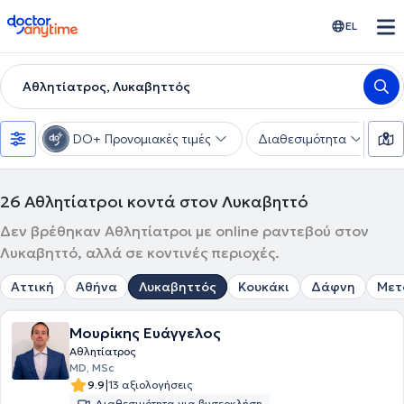
doctoranytime
EL
Αθλητίατρος, Λυκαβηττός
DO+ Προνομιακές τιμές
Διαθεσιμότητα
Υ
26
Αθλητίατροι κοντά στον Λυκαβηττό
Δεν βρέθηκαν Αθλητίατροι με online ραντεβού στον
Λυκαβηττό, αλλά σε κοντινές περιοχές.
Αττική
Αθήνα
Λυκαβηττός
Κουκάκι
Δάφνη
Μετ
Μουρίκης Ευάγγελος
Αθλητίατρος
MD, MSc
|
9.9
13 αξιολογήσεις
Διαθεσιμότητα για βιντεοκλήση