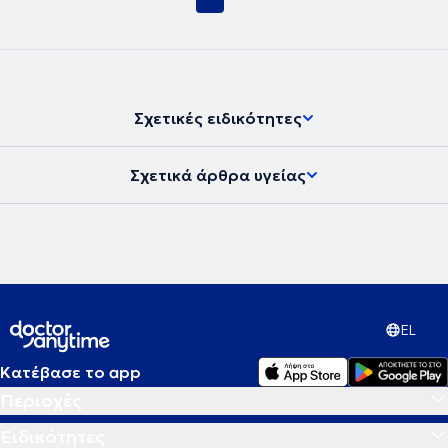
Foot&Ankle Surgery) όπως επίσης στη διαδερμική τεχνική
θεραπείας του βλαισού μεγάλου δαχτύλου.
Από το 2016 είναι
πιστοποιημένος Χειρουργός (certified Senior Hip&Knee
Arthroplasty Surgeon)
σε Γερμανικά Κέντρα Αρθροπλαστικών
,
πραγματοποιώντας πάνω από 1200 Αρθροπλαστικές Ισχίου και
Γόνατος. Είναι
πιστοποιημένος χειρουργός Ρομποτικής
Σχετικές ειδικότητες
Χειρουργικής Γόνατος
εφαρμόζοντας εξατομικευμένες τεχνικές
ευθυγράμισσης (Functional Alignment, Kinematic Alignment).
Ο Δρ.
Ιωάννης Γιαννακόπουλος είναι επίσης
πιστοποιημένος από την
Σχετικά άρθρα υγείας
Γερμανική Εταιρεία Χειρουργικής Γόνατος (certified Knee Surgeon
/ German Knee Society – DKG).
Είναι απόφοιτος της Ιατρικής
Σχολής Πατρών και
Διδάκτωρ της Ιατρικής Σχολής του
Πανεπιστημίου της Κολωνίας
με ειδικό ενδιαφέρον της Διατριβής
του στην αρθροπλαστική του γόνατος. Είναι επίσης
κάτοχος
Μεταπτυχιακού τίτλου σπουδών
του Ανοιχτού Πανεπιστημίου της
Κύπρου στον τομέα της Διοίκησης Μονάδων Υγείας. Επιπροσθέτως,
είναι
κάτοχος του Τίτλου Ειδικότητας
της Αθλητιατρικής
(Sports Medicine Specialty) από την Γερμανική Ιατρική Εταιρεία.
EL
Επίσης
, ο
Δρ. Ιωάννης Γιαννακόπουλος υπήρξε
εκπαιδευτής
πολλών νέων συναδέλφων στη Γερμανία και
προσκεκλημένος
Κατέβασε το app
ομιλητής
σε πολλά επιστημονικά συνέδρια στην Ευρώπη και την
Ελλάδα. Παράλληλα είχε τον ρόλο
εκπαιδευτή για την εταιρεία
Περιοχές
Microport Orthopedics
, στην πρωτοποριακή ελάχιστα επεμβατική
τεχνική αρθροπλαστικής ισχίου (PATH® HIP Arthroplasty) και στην
Ειδικότητες
ρομποτική αρθροπλαστική γόνατος. Τέλος, ο Δρ. Ιωάννης