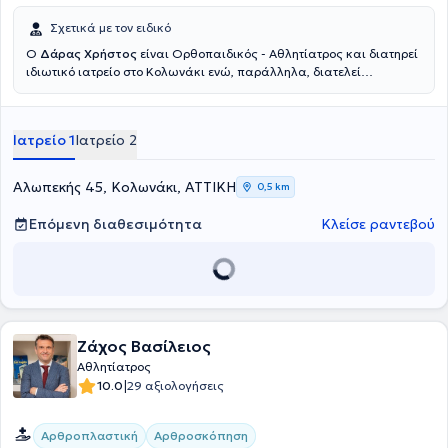
Σχετικά με τον ειδικό
Ο
Δάρας Χρήστος
είναι Ορθοπαιδικός - Αθλητίατρος και διατηρεί
ιδιωτικό ιατρείο στο Κολωνάκι ενώ, παράλληλα, διατελεί
Διευθυντής Ορθοπεδικής Κλινικής στο Ιατρικό Κέντρο Παλαιού
Φαλήρου. Είναι απόφοιτος της Ιατρικής σχολής του Πανεπιστημίου
Αθηνών και Διδάκτωρ της ιατρική σχολής του Πανεπιστημίου της
Ιατρείο 1
Ιατρείο 2
Ρώμης. Επίσης, ειδικεύτηκε στην Ορθοπαιδική και την Αθλητιατρική
στο Γενικό κρατικό Νίκαιας και στο ΓΝΑ "ΚΑΤ". Διαθέτει πολυετή
εμπειρία και έχει διατελέσει ιατρός σε ομάδες ποδοσφαίρου και
Αλωπεκής 45, Κολωνάκι, ΑΤΤΙΚΗ
0,5 km
καλαθοσφαίρισης της Α' εθνικής κατηγορίας καθώς και της
Εθνικής ομάδας κολύμβησης και υδατοσφαίρισης. Συγκεκριμένα
Επόμενη διαθεσιμότητα
Κλείσε ραντεβού
έχει διατελέσει Αθλητίατρος στην ΠΑΕ Ολυμπιακού, Πανιωνίου και
Ιωνικού. Τέλος, εξειδικεύεται στις αθλητικές κακώσεις.
Ζάχος Βασίλειος
Αθλητίατρος
|
10.0
29 αξιολογήσεις
Αρθροπλαστική
Αρθροσκόπηση