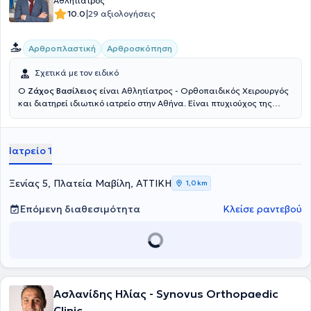
Αθλητίατρος
|
10.0
29 αξιολογήσεις
Αρθροπλαστική
Αρθροσκόπηση
Σχετικά με τον ειδικό
Ο
Ζάχος Βασίλειος
είναι Αθλητίατρος - Ορθοπαιδικός Χειρουργός
και διατηρεί ιδιωτικό ιατρείο στην Αθήνα. Είναι πτυχιούχος της
Ιατρικής Σχολής του Εθνικού Καποδιστριακού Πανεπιστημίου
Αθηνών και κάτοχος Διδακτορικού από την Ιατρική Σχολή του
Πανεπιστημίου Θεσσαλίας. Έχει μετεκπαιδευτεί στις ΗΠΑ, ενώ στην
Ιατρείο 1
πλούσια επαγγελματική καριέρα του έχει εργαστεί ως
ορθοπαιδικός χειρουργός σε Κλινικές της Αθήνας , ως Επικεφαλής
Αθλητίατρος στο Ποδοσφαιρικό Τμήμα της ΠΑΕ Πανιωνίου. Αξίζει να
Ξενίας 5, Πλατεία Μαβίλη, ΑΤΤΙΚΗ
1,0 km
αναφερθεί πως σήμερα, εκτός από την δραστηριοποίησή του ως
ιδιώτης ιατρός, διατελεί Διευθυντής Ορθοπαιδικός Χειρουργός,
Επόμενη διαθεσιμότητα
Κλείσε ραντεβού
Ανακατασκευής Αρθρώσεων Ελάχιστης Επεμβατικότητας και
Αρθροσκόπησης, της Ευρωκλινικής Αθήνας. Στο ιδιωτικό ιατρείο
του αντιμετωπίζει πληθώρα περιστατικών με γνώμονα την
εγνωσμένη επιστημονική του αρτιότητα και σύμβουλο την
αδιαμφισβήτητη εμπειρία του σε ό,τι εμπίπτει στο φάσμα της
επιστήμης του.
Ασλανίδης Ηλίας - Synovus Orthopaedic
Clinic