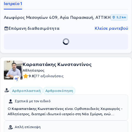
Ιατρείο 1
Λεωφόρος Μεσογείων 409, Αγία Παρασκευή, ΑΤΤΙΚΗ
5,2 km
Επόμενη διαθεσιμότητα
Κλείσε ραντεβού
Καραπατάκης Κωνσταντίνος
Αθλητίατρος
|
9.8
77 αξιολογήσεις
Αρθροπλαστική
Αρθροσκόπηση
Σχετικά με τον ειδικό
Ο
Καραπατάκης Κωνσταντίνος
είναι Ορθοπαιδικός Χειρουργός -
Αθλητίατρος, διατηρεί ιδιωτικό ιατρείο στη Νέα Σμύρνη, ενώ
παράλληλα είναι Αναπληρωτής Διευθυντής στo Metropolitan
General. Ολοκλήρωσε τις σπουδές του στην Ιατρική Σχολή του
Απλή επίσκεψη
Δημοκρίτειου Πανεπιστημίου Θράκης και διαθέτει το Δίπλωμα BLS