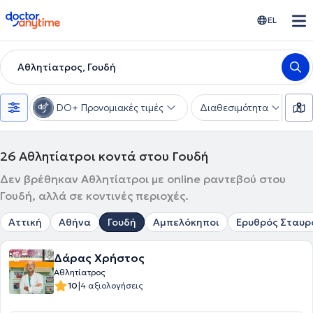
doctoranytime
EL
Αθλητίατρος, Γουδή
DO+ Προνομιακές τιμές
Διαθεσιμότητα
Υ
26
Αθλητίατροι κοντά στου Γουδή
Δεν βρέθηκαν Αθλητίατροι με online ραντεβού στου
Γουδή, αλλά σε κοντινές περιοχές.
Αττική
Αθήνα
Γουδή
Αμπελόκηποι
Ερυθρός Σταυρ
Δάρας Χρήστος
Αθλητίατρος
|
10
4 αξιολογήσεις