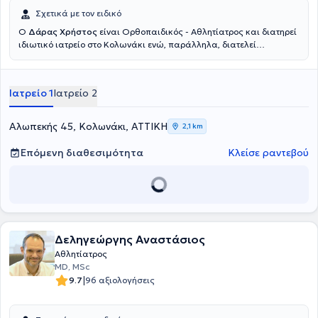
Σχετικά με τον ειδικό
Ο
Δάρας Χρήστος
είναι Ορθοπαιδικός - Αθλητίατρος και διατηρεί
ιδιωτικό ιατρείο στο Κολωνάκι ενώ, παράλληλα, διατελεί
Διευθυντής Ορθοπεδικής Κλινικής στο Ιατρικό Κέντρο Παλαιού
Φαλήρου. Είναι απόφοιτος της Ιατρικής σχολής του Πανεπιστημίου
Αθηνών και Διδάκτωρ της ιατρική σχολής του Πανεπιστημίου της
Ιατρείο 1
Ιατρείο 2
Ρώμης. Επίσης, ειδικεύτηκε στην Ορθοπαιδική και την Αθλητιατρική
στο Γενικό κρατικό Νίκαιας και στο ΓΝΑ "ΚΑΤ". Διαθέτει πολυετή
εμπειρία και έχει διατελέσει ιατρός σε ομάδες ποδοσφαίρου και
Αλωπεκής 45, Κολωνάκι, ΑΤΤΙΚΗ
2,1 km
καλαθοσφαίρισης της Α' εθνικής κατηγορίας καθώς και της
Εθνικής ομάδας κολύμβησης και υδατοσφαίρισης. Συγκεκριμένα
Επόμενη διαθεσιμότητα
Κλείσε ραντεβού
έχει διατελέσει Αθλητίατρος στην ΠΑΕ Ολυμπιακού, Πανιωνίου και
Ιωνικού. Τέλος, εξειδικεύεται στις αθλητικές κακώσεις.
Δεληγεώργης Αναστάσιος
Αθλητίατρος
MD, MSc
|
9.7
96 αξιολογήσεις