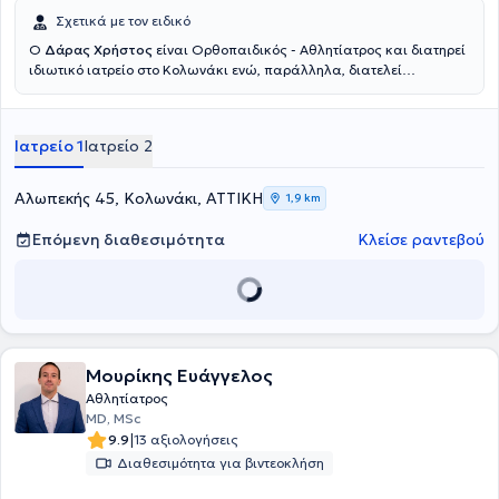
Σχετικά με τον ειδικό
Ο
Δάρας Χρήστος
είναι Ορθοπαιδικός - Αθλητίατρος και διατηρεί
ιδιωτικό ιατρείο στο Κολωνάκι ενώ, παράλληλα, διατελεί
Διευθυντής Ορθοπεδικής Κλινικής στο Ιατρικό Κέντρο Παλαιού
Φαλήρου. Είναι απόφοιτος της Ιατρικής σχολής του Πανεπιστημίου
Αθηνών και Διδάκτωρ της ιατρική σχολής του Πανεπιστημίου της
Ιατρείο 1
Ιατρείο 2
Ρώμης. Επίσης, ειδικεύτηκε στην Ορθοπαιδική και την Αθλητιατρική
στο Γενικό κρατικό Νίκαιας και στο ΓΝΑ "ΚΑΤ". Διαθέτει πολυετή
εμπειρία και έχει διατελέσει ιατρός σε ομάδες ποδοσφαίρου και
Αλωπεκής 45, Κολωνάκι, ΑΤΤΙΚΗ
1,9 km
καλαθοσφαίρισης της Α' εθνικής κατηγορίας καθώς και της
Εθνικής ομάδας κολύμβησης και υδατοσφαίρισης. Συγκεκριμένα
Επόμενη διαθεσιμότητα
Κλείσε ραντεβού
έχει διατελέσει Αθλητίατρος στην ΠΑΕ Ολυμπιακού, Πανιωνίου και
Ιωνικού. Τέλος, εξειδικεύεται στις αθλητικές κακώσεις.
Μουρίκης Ευάγγελος
Αθλητίατρος
MD, MSc
|
9.9
13 αξιολογήσεις
Διαθεσιμότητα για βιντεοκλήση