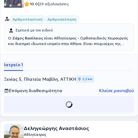
έχει δώσει διαλέξεις σε ελληνικά και διεθνή αθλητιατρικά
|
10.0
29 αξιολογήσεις
συνέδρια.
Αρθροπλαστική
Αρθροσκόπηση
Σχετικά με τον ειδικό
Ο
Ζάχος Βασίλειος
είναι Αθλητίατρος - Ορθοπαιδικός Χειρουργός
και διατηρεί ιδιωτικό ιατρείο στην Αθήνα. Είναι πτυχιούχος της
Ιατρικής Σχολής του Εθνικού Καποδιστριακού Πανεπιστημίου
Αθηνών και κάτοχος Διδακτορικού από την Ιατρική Σχολή του
Πανεπιστημίου Θεσσαλίας. Έχει μετεκπαιδευτεί στις ΗΠΑ, ενώ στην
Ιατρείο 1
πλούσια επαγγελματική καριέρα του έχει εργαστεί ως
ορθοπαιδικός χειρουργός σε Κλινικές της Αθήνας , ως Επικεφαλής
Αθλητίατρος στο Ποδοσφαιρικό Τμήμα της ΠΑΕ Πανιωνίου. Αξίζει να
Ξενίας 5, Πλατεία Μαβίλη, ΑΤΤΙΚΗ
2,2 km
αναφερθεί πως σήμερα, εκτός από την δραστηριοποίησή του ως
ιδιώτης ιατρός, διατελεί Διευθυντής Ορθοπαιδικός Χειρουργός,
Επόμενη διαθεσιμότητα
Κλείσε ραντεβού
Ανακατασκευής Αρθρώσεων Ελάχιστης Επεμβατικότητας και
Αρθροσκόπησης, της Ευρωκλινικής Αθήνας. Στο ιδιωτικό ιατρείο
του αντιμετωπίζει πληθώρα περιστατικών με γνώμονα την
εγνωσμένη επιστημονική του αρτιότητα και σύμβουλο την
αδιαμφισβήτητη εμπειρία του σε ό,τι εμπίπτει στο φάσμα της
επιστήμης του.
Δεληγεώργης Αναστάσιος
Αθλητίατρος