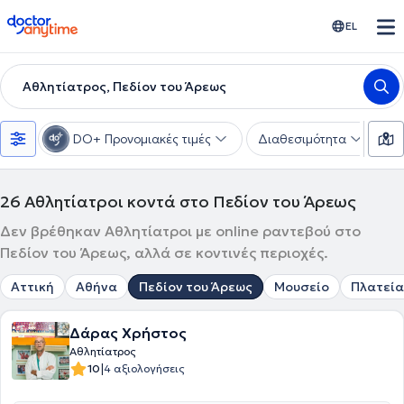
doctoranytime
EL
Αθλητίατρος, Πεδίον του Άρεως
DO+ Προνομιακές τιμές
Διαθεσιμότητα
Υ
26
Αθλητίατροι κοντά στο Πεδίον του Άρεως
Δεν βρέθηκαν Αθλητίατροι με online ραντεβού στο
Πεδίον του Άρεως, αλλά σε κοντινές περιοχές.
Αττική
Αθήνα
Πεδίον του Άρεως
Μουσείο
Πλατεία
Δάρας Χρήστος
Αθλητίατρος
|
10
4 αξιολογήσεις