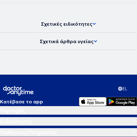
πιστοποιημένος Χειρουργός (certified Senior Hip&Knee
Arthroplasty Surgeon)
σε Γερμανικά Κέντρα Αρθροπλαστικών
,
πραγματοποιώντας πάνω από 1200 Αρθροπλαστικές Ισχίου και
Γόνατος. Είναι
πιστοποιημένος χειρουργός Ρομποτικής
Σχετικές ειδικότητες
Χειρουργικής Γόνατος
εφαρμόζοντας εξατομικευμένες τεχνικές
ευθυγράμισσης (Functional Alignment, Kinematic Alignment).
Ο Δρ.
Ιωάννης Γιαννακόπουλος είναι επίσης
πιστοποιημένος από την
Σχετικά άρθρα υγείας
Γερμανική Εταιρεία Χειρουργικής Γόνατος (certified Knee Surgeon
/ German Knee Society – DKG).
Είναι απόφοιτος της Ιατρικής
Σχολής Πατρών και
Διδάκτωρ της Ιατρικής Σχολής του
Πανεπιστημίου της Κολωνίας
με ειδικό ενδιαφέρον της Διατριβής
του στην αρθροπλαστική του γόνατος. Είναι επίσης
κάτοχος
Μεταπτυχιακού τίτλου σπουδών
του Ανοιχτού Πανεπιστημίου της
Κύπρου στον τομέα της Διοίκησης Μονάδων Υγείας. Επιπροσθέτως,
είναι
κάτοχος του Τίτλου Ειδικότητας
της Αθλητιατρικής
(Sports Medicine Specialty) από την Γερμανική Ιατρική Εταιρεία.
EL
Επίσης
, ο
Δρ. Ιωάννης Γιαννακόπουλος υπήρξε
εκπαιδευτής
πολλών νέων συναδέλφων στη Γερμανία και
προσκεκλημένος
Κατέβασε το app
ομιλητής
σε πολλά επιστημονικά συνέδρια στην Ευρώπη και την
Ελλάδα. Παράλληλα είχε τον ρόλο
εκπαιδευτή για την εταιρεία
Περιοχές
Microport Orthopedics
, στην πρωτοποριακή ελάχιστα επεμβατική
τεχνική αρθροπλαστικής ισχίου (PATH® HIP Arthroplasty) και στην
Ειδικότητες
ρομποτική αρθροπλαστική γόνατος. Τέλος, ο Δρ. Ιωάννης
Γιαννακόπουλος επιστρέφοντας στην Ελλάδα εφαρμόζει την ίδια
Παθήσεις/Υπηρεσίες
ακριβώς αξιόπιστη γερμανική νοοτροπία και τεχνογνωσία στον