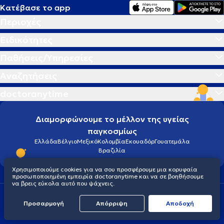
Κατέβασε το app
Περιοχές
Ειδικότητες
Παθήσεις/Υπηρεσίες
Αναζητήσεις
doctoranytime
Διαμορφώνουμε το μέλλον της υγείας
παγκοσμίως
Ελλάδα
Βέλγιο
Μεξικό
Κολομβία
Εκουαδόρ
Γουατεμάλα
Βραζιλία
Χρησιμοποιούμε cookies για να σου προσφέρουμε μια κορυφαία
προσωποποιημένη εμπειρία doctoranytime και να σε βοηθήσουμε
να βρεις εύκολα αυτό που ψάχνεις.
Οροι χρήσης
Cookies
Πολιτική προστασίας προσωπικού απορρήτου
Προσαρμογή
Απόρριψη
Aποδοχή
© 2026 doctoranytime