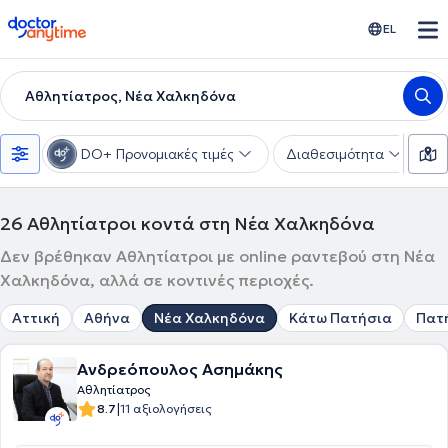
doctoranytime
EL
Αθλητίατρος, Νέα Χαλκηδόνα
DO+ Προνομιακές τιμές
Διαθεσιμότητα
Υ
26
Αθλητίατροι κοντά στη Νέα Χαλκηδόνα
Δεν βρέθηκαν Αθλητίατροι με online ραντεβού στη Νέα
Χαλκηδόνα, αλλά σε κοντινές περιοχές.
Αττική
Αθήνα
Νέα Χαλκηδόνα
Κάτω Πατήσια
Πατ
Ανδρεόπουλος Ασημάκης
Αθλητίατρος
|
8.7
11 αξιολογήσεις