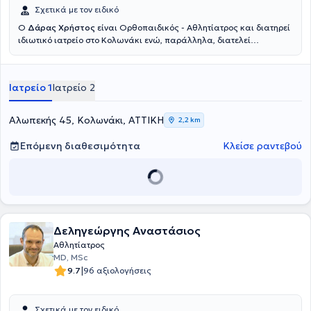
Σχετικά με τον ειδικό
Ο
Δάρας Χρήστος
είναι Ορθοπαιδικός - Αθλητίατρος και διατηρεί
ιδιωτικό ιατρείο στο Κολωνάκι ενώ, παράλληλα, διατελεί
Διευθυντής Ορθοπεδικής Κλινικής στο Ιατρικό Κέντρο Παλαιού
Φαλήρου. Είναι απόφοιτος της Ιατρικής σχολής του Πανεπιστημίου
Αθηνών και Διδάκτωρ της ιατρική σχολής του Πανεπιστημίου της
Ιατρείο 1
Ιατρείο 2
Ρώμης. Επίσης, ειδικεύτηκε στην Ορθοπαιδική και την Αθλητιατρική
στο Γενικό κρατικό Νίκαιας και στο ΓΝΑ "ΚΑΤ". Διαθέτει πολυετή
εμπειρία και έχει διατελέσει ιατρός σε ομάδες ποδοσφαίρου και
Αλωπεκής 45, Κολωνάκι, ΑΤΤΙΚΗ
2,2 km
καλαθοσφαίρισης της Α' εθνικής κατηγορίας καθώς και της
Εθνικής ομάδας κολύμβησης και υδατοσφαίρισης. Συγκεκριμένα
Επόμενη διαθεσιμότητα
Κλείσε ραντεβού
έχει διατελέσει Αθλητίατρος στην ΠΑΕ Ολυμπιακού, Πανιωνίου και
Ιωνικού. Τέλος, εξειδικεύεται στις αθλητικές κακώσεις.
Δεληγεώργης Αναστάσιος
Αθλητίατρος
MD, MSc
|
9.7
96 αξιολογήσεις
Σχετικά με τον ειδικό