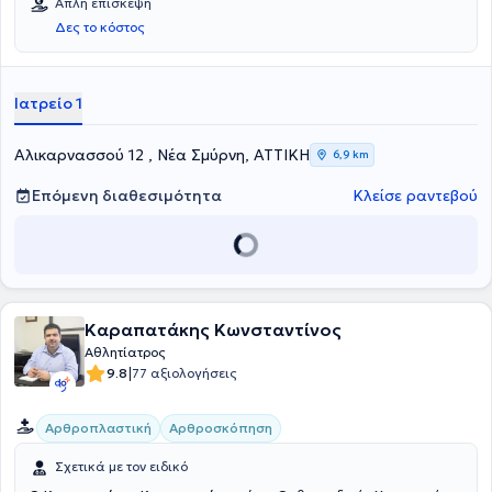
Απλή επίσκεψη
Δες το κόστος
Ιατρείο 1
Αλικαρνασσού 12 , Νέα Σμύρνη, ΑΤΤΙΚΗ
6,9 km
Επόμενη διαθεσιμότητα
Κλείσε ραντεβού
Καραπατάκης Κωνσταντίνος
Αθλητίατρος
|
9.8
77 αξιολογήσεις
Αρθροπλαστική
Αρθροσκόπηση
Σχετικά με τον ειδικό