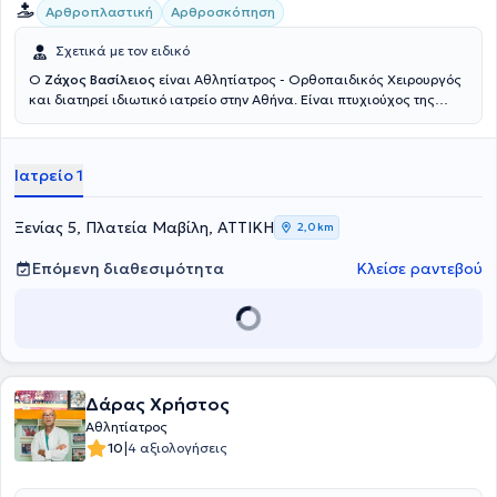
Αρθροπλαστική
Αρθροσκόπηση
Σχετικά με τον ειδικό
Ο
Ζάχος Βασίλειος
είναι Αθλητίατρος - Ορθοπαιδικός Χειρουργός
και διατηρεί ιδιωτικό ιατρείο στην Αθήνα. Είναι πτυχιούχος της
Ιατρικής Σχολής του Εθνικού Καποδιστριακού Πανεπιστημίου
Αθηνών και κάτοχος Διδακτορικού από την Ιατρική Σχολή του
Πανεπιστημίου Θεσσαλίας. Έχει μετεκπαιδευτεί στις ΗΠΑ, ενώ στην
Ιατρείο 1
πλούσια επαγγελματική καριέρα του έχει εργαστεί ως
ορθοπαιδικός χειρουργός σε Κλινικές της Αθήνας , ως Επικεφαλής
Αθλητίατρος στο Ποδοσφαιρικό Τμήμα της ΠΑΕ Πανιωνίου. Αξίζει να
Ξενίας 5, Πλατεία Μαβίλη, ΑΤΤΙΚΗ
2,0 km
αναφερθεί πως σήμερα, εκτός από την δραστηριοποίησή του ως
ιδιώτης ιατρός, διατελεί Διευθυντής Ορθοπαιδικός Χειρουργός,
Επόμενη διαθεσιμότητα
Κλείσε ραντεβού
Ανακατασκευής Αρθρώσεων Ελάχιστης Επεμβατικότητας και
Αρθροσκόπησης, της Ευρωκλινικής Αθήνας. Στο ιδιωτικό ιατρείο
του αντιμετωπίζει πληθώρα περιστατικών με γνώμονα την
εγνωσμένη επιστημονική του αρτιότητα και σύμβουλο την
αδιαμφισβήτητη εμπειρία του σε ό,τι εμπίπτει στο φάσμα της
επιστήμης του.
Δάρας Χρήστος
Αθλητίατρος
|
10
4 αξιολογήσεις