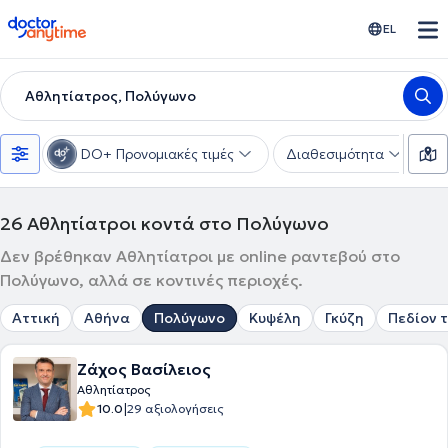
doctoranytime
EL
Αθλητίατρος, Πολύγωνο
DO+ Προνομιακές τιμές
Διαθεσιμότητα
Υ
26
Αθλητίατροι κοντά στο Πολύγωνο
Δεν βρέθηκαν Αθλητίατροι με online ραντεβού στο
Πολύγωνο, αλλά σε κοντινές περιοχές.
Αττική
Αθήνα
Πολύγωνο
Κυψέλη
Γκύζη
Πεδίον 
Ζάχος Βασίλειος
Αθλητίατρος
|
10.0
29 αξιολογήσεις