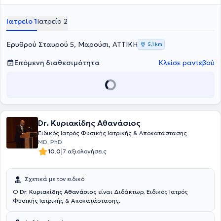
κορυφαία κέντρα αρθροσκοπικής χειρουργικής (Sportklinik-
Stuttgart) διατηρεί πλέον ιδιωτικά ιατρεία στα Βριλήσσια και στο
Ιατρείο 1
Ιατρείο 2
Μαρούσι και διατελεί παράλληλα Επιμελητής στην Γ’ Ορθοπαιδική
Κλινική στο Νοσοκομείο Υγεία. Το 2016 έλαβε στη Γερμανία τον τίτλο
εξειδίκευσης της Αθλητιατρικής, καθώς επίσης και την πιστοποίηση
Ερυθρού Σταυρού 5, Μαρούσι, ΑΤΤΙΚΗ
5,1 km
στην αρθροσκοπική χειρουργική. Τέλος, ο γιατρός είναι
εκπαιδευμένος και πιστοποιημένος στην υπερηχογραφία του
Επόμενη διαθεσιμότητα
Κλείσε ραντεβού
μυοσκελετικού συστήματος.
Dr. Κυριακίδης Αθανάσιος
Ειδικός Ιατρός Φυσικής Ιατρικής & Αποκατάστασης
MD, PhD
|
10.0
7 αξιολογήσεις
Σχετικά με τον ειδικό
Ο
Dr. Κυριακίδης Αθανάσιος
είναι Διδάκτωρ, Ειδικός Ιατρός
Φυσικής Ιατρικής & Αποκατάστασης.