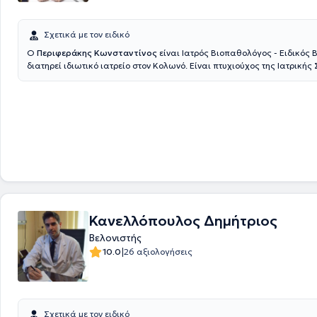
Σχετικά με τον ειδικό
Ο
Περιφεράκης Κωνσταντίνος
είναι Ιατρός Βιοπαθολόγος - Ειδικός 
διατηρεί ιδιωτικό ιατρείο στον Κολωνό. Είναι πτυχιούχος της Ιατρικής
Universitatea de Medicina si Farmacie "Victor Babes" Timisoara και έχ
στο 401 Γενικό Στρατιωτικό Νοσοκομείο Αθηνών και στο Νοσοκομείο 
Παράλληλα, ο ιατρός έχει εκπαιδευθεί Βελονισμό, στη Βοτανοθεραπεί
Ενεργειακή Θεραπεία Reiki και στην Ιριδοσκόπηση, ενώ έχει μετεκπαιδ
Βελονισμό στο Beijing University of Chinese Medicine, στη Κινεζική
Βοτανοθεραπευτική στο Διεθνές Μετεκπαιδευτικό Κέντρο Βελονισμού 
Science" και στο Σύστημα Κοιλιακού Βελονισμού. Μέχρι και σήμερα εί
Διδακτικής Ομάδας της Ακαδημίας Αρχαίας Ελληνικής και Παραδοσι
Ιατρικής, καθώς και μέλος του Ιατρικού Συλλόγου Αθηνών, της Ελληνι
Μικροβιολογικής Εταιρείας, της Ελληνικής Ιατρικής Εταιρείας Βελονισ
Ελληνικής Ιατρικής Εταιρείας Ιριδολογίας. Τέλος, έχει συμμετάσχει 8ο
Κανελλόπουλος Δημήτριος
Πανελλήνιο Συνέδριο Βελονισμού και μιλάει αγγλικά, ρουμανικά και ι
Βελονιστής
|
10.0
26 αξιολογήσεις
Σχετικά με τον ειδικό