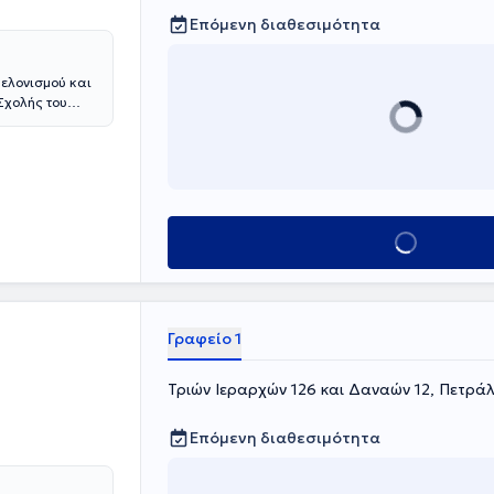
Επόμενη διαθεσιμότητα
Βελονισμού και
 Σχολής του
ει ειδικευθεί
Μεταξά.
α, στην
ευθεί στο
"Acupuncture
Κλείσε ραντεβού
ναι Μέλος της
ακής Κινεζικής
κής
μού και της
 και 15ο
Γραφείο 1
ταλικά.
Τριών Ιεραρχών 126 και Δαναών 12, Πετρά
Επόμενη διαθεσιμότητα