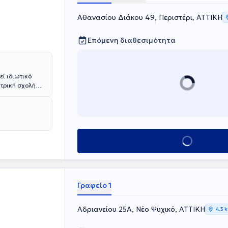
Αθανασίου Διάκου 49, Περιστέρι, ΑΤΤΙΚΗ
Επόμενη διαθεσιμότητα
εί ιδιωτικό
ατρική σχολή
ίδιου
κής Ιατρικής το
ομεία των
χειρουργικό
 παιδιών με
Κλείσε ραντεβού
ου
υμμετέχοντας σε
 ειδικότητες,
περιστατικά
Γραφείο 1
βήτης -
ια,
 κατάκλιση,
Αδριανείου 25Α, Νέο Ψυχικό, ΑΤΤΙΚΗ
4,3 