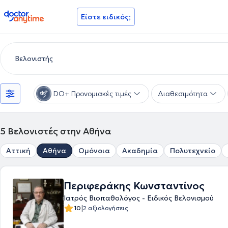
doctoranytime
Είστε ειδικός;
DO+ Προνομιακές τιμές
Διαθεσιμότητα
5
Βελονιστές στην Αθήνα
Αττική
Αθήνα
Ομόνοια
Ακαδημία
Πολυτεχνείο
Περιφεράκης Κωνσταντίνος
Ιατρός Βιοπαθολόγος - Ειδικός Βελονισμού
|
10
2 αξιολογήσεις