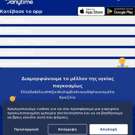
Κατέβασε το app
Περιοχές
Ειδικότητες
Παθήσεις/Υπηρεσίες
Αναζητήσεις
doctoranytime
Διαμορφώνουμε το μέλλον της υγείας
παγκοσμίως
Ελλάδα
Βέλγιο
Μεξικό
Κολομβία
Εκουαδόρ
Γουατεμάλα
Βραζιλία
Χρησιμοποιούμε cookies για να σου προσφέρουμε μια κορυφαία
προσωποποιημένη εμπειρία doctoranytime και να σε βοηθήσουμε
να βρεις εύκολα αυτό που ψάχνεις.
Οροι χρήσης
Cookies
Πολιτική προστασίας προσωπικού απορρήτου
Προσαρμογή
Απόρριψη
Aποδοχή
© 2026 doctoranytime