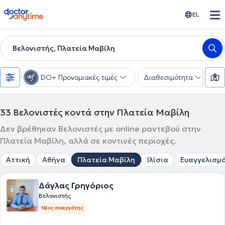
doctoranytime
EL
Βελονιστής, Πλατεία Μαβίλη
DO+ Προνομιακές τιμές
Διαθεσιμότητα
Υ
33
Βελονιστές κοντά στην Πλατεία Μαβίλη
Δεν βρέθηκαν Βελονιστές με online ραντεβού στην
Πλατεία Μαβίλη, αλλά σε κοντινές περιοχές.
Αττική
Αθήνα
Πλατεία Μαβίλη
Ιλίσια
Ευαγγελισμ
Δάγλας Γρηγόριος
Βελονιστής
Νέος συνεργάτης