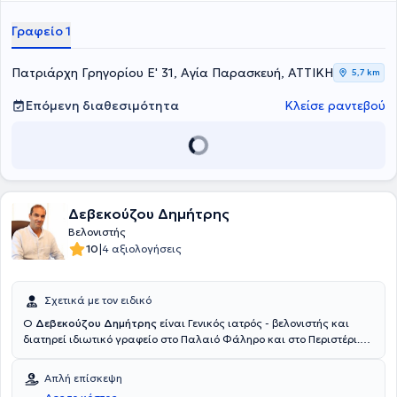
προσφέροντας τις υπηρεσίες του. Τέλος, είναι εξειδικευμένος στη
νευρολογική και μυοσκελετική αποκατάσταση, καθώς και στις
Γραφείο 1
αθλητικές κακώσεις.
Πατριάρχη Γρηγορίου Ε' 31, Αγία Παρασκευή, ΑΤΤΙΚΗ
5,7 km
Επόμενη διαθεσιμότητα
Κλείσε ραντεβού
Δεβεκούζου Δημήτρης
Βελονιστής
|
10
4 αξιολογήσεις
Σχετικά με τον ειδικό
Ο
Δεβεκούζου Δημήτρης
είναι Γενικός ιατρός - βελονιστής και
διατηρεί ιδιωτικό γραφείο στο Παλαιό Φάληρο και στο Περιστέρι.
Αποφοίτησε από την ιατρική σχολή του Πανεπιστημίου Αθηνών
(2005) και από την Νοσηλευτική Σχολή του ίδιου Πανεπιστημίου
Απλή επίσκεψη
(1990). Ολοκλήρωσε με επιτυχία την ειδικότητα της Γενικής Ιατρικής