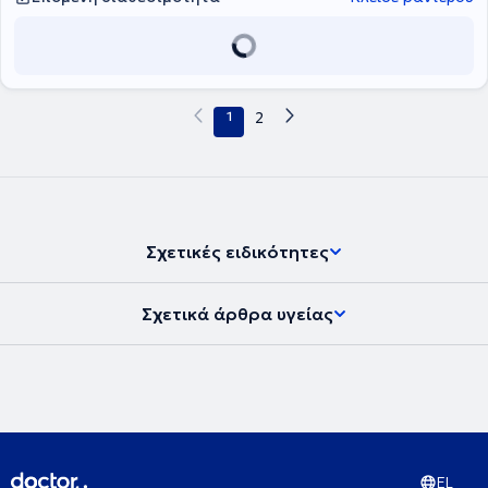
μυοσκελετικά προβλήματα. Έχει εκπαιδευτεί στη Σχολή Ιατρικού
Βελονισμού Acuscience και έχει λάβει Δίπλωμα "Acupuncture in
Pain Therapy and Obesity", από τον καθηγητή Zhong Qiangwei του
Πανεπιστημίου Tianjin του Πεκίνου. Είναι ειδικός Ιατρικού
Βελονισμού, Κινέζικης Ιατρικής, Βιοϊατρικού Βελονισμού,
Ηλεκτροβελονισμού, Ωτοβελονισμού, Ωτικής Νευροτροποποίησης,
1
2
Κοιλιακού Βελονισμού και Βελονισμού με LASER LLLT. Στόχος του
ιατρικού κέντρου ΕΥίασις, είναι η μακροβιότητα του ατόμου, αλλά
και η εξασφάλιση υψηλής ποιότητας διαβίωσης. H ολιστική
θεραπευτική προσέγγιση για κάθε πάθηση που σας ταλαιπωρεί
βρίσκει την λύση της στον ιατρικό βελονισμό. Ο κάθε άνθρωπος
είναι μια ξεχωριστή πνευματική, ψυχική, σωματική οντότητα και ως
τέτοια πρέπει να αντιμετωπίζεται. Στο ΕΥίασις, σύμφωνα με την
Σχετικές ειδικότητες
απόφαση (574/Α4/1191/21-2-1980) (Υ7/οικ./4270/25-6-96) του
Υπουργείου Υγείας, λειτουργεί κέντρο ολιστικού ιατρικού
βελονισμού.
Σχετικά άρθρα υγείας
EL