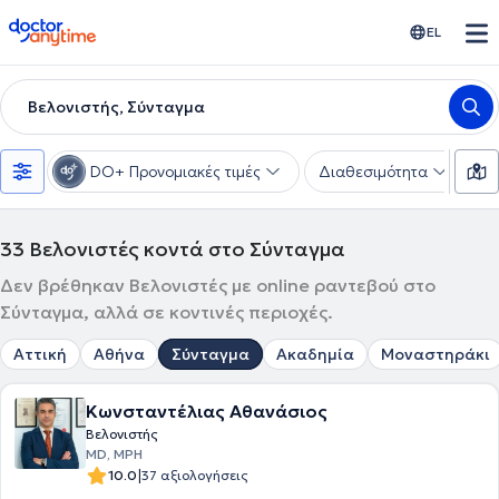
doctoranytime
EL
Βελονιστής, Σύνταγμα
DO+ Προνομιακές τιμές
Διαθεσιμότητα
Υ
33
Βελονιστές κοντά στο Σύνταγμα
Δεν βρέθηκαν Βελονιστές με online ραντεβού στο
Σύνταγμα, αλλά σε κοντινές περιοχές.
Αττική
Αθήνα
Σύνταγμα
Ακαδημία
Μοναστηράκι
Κωνσταντέλιας Αθανάσιος
Βελονιστής
MD, MPH
|
10.0
37 αξιολογήσεις