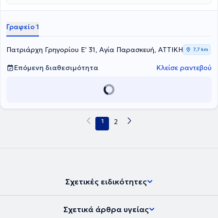
έχει συνεργαστεί με ομάδες της Α' Εθνικής Ποδοσφαίρου,
προσφέροντας τις υπηρεσίες του. Τέλος, είναι εξειδικευμένος στη
νευρολογική και μυοσκελετική αποκατάσταση, καθώς και στις
Γραφείο 1
αθλητικές κακώσεις.
Πατριάρχη Γρηγορίου Ε' 31, Αγία Παρασκευή, ΑΤΤΙΚΗ
7,7 km
Επόμενη διαθεσιμότητα
Κλείσε ραντεβού
1
2
Σχετικές ειδικότητες
Σχετικά άρθρα υγείας