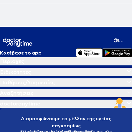
EL
Κατέβασε το app
Περιοχές
Ειδικότητες
Παθήσεις/Υπηρεσίες
Αναζητήσεις
doctoranytime
Διαμορφώνουμε το μέλλον της υγείας
παγκοσμίως
Ελλάδα
Βέλγιο
Μεξικό
Κολομβία
Εκουαδόρ
Γουατεμάλα