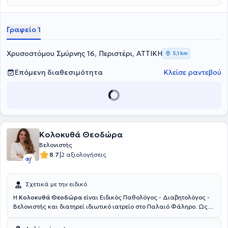
Γραφείο 1
Χρυσοστόμου Σμύρνης 16, Περιστέρι, ΑΤΤΙΚΗ
5,1 km
Επόμενη διαθεσιμότητα
Κλείσε ραντεβού
Κολοκυθά Θεοδώρα
Βελονιστής
|
8.7
2 αξιολογήσεις
Σχετικά με την ειδικό
Η
Κολοκυθά Θεοδώρα
είναι Ειδικός Παθολόγος - Διαβητολόγος -
Βελονιστής και διατηρεί ιδιωτικό ιατρείο στο Παλαιό Φάληρο. Ως
Βελονιστής εφαρμόζει στο ιατρείο βιοιατρικό βελονισμό. Σπούδασε
στην Ιατρική σχολή του Πανεπιστημίου Πατρών και διαθέτει