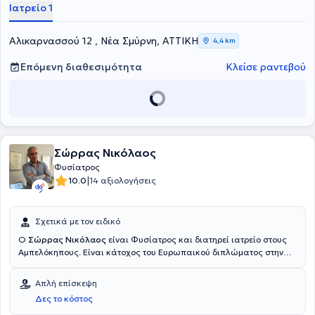
νευροπαθητικής αιτιολογίας με ολιστική προσέγγιση,
Ιατρείο 1
συνδυάζοντας την ιατρική φροντίδα με οδηγίες θεραπευτικής
άσκησης που βασίζονται σε επιστημονικά αποδεδειγμένα τεκμήρια.
Αλικαρνασσού 12 , Νέα Σμύρνη, ΑΤΤΙΚΗ
4,4 km
Επόμενη διαθεσιμότητα
Κλείσε ραντεβού
Σώρρας Νικόλαος
Φυσίατρος
|
10.0
14 αξιολογήσεις
Σχετικά με τον ειδικό
Ο
Σώρρας Νικόλαος
είναι Φυσίατρος και διατηρεί ιατρείο στους
Αμπελόκηπους. Είναι κάτοχος του Ευρωπαικού διπλώματος στην
ιατρική του πόνου - αλγολογία (The European Diploma In Pain
Medicine Knowledge and Pain Medicine Management from
Απλή επίσκεψη
European Federation of Pain - EFIC) για την διάγνωση και
Δες το κόστος
αντιμετώπιση περιστατικών οξέος και χρονίου πόνου. Διαθέτει