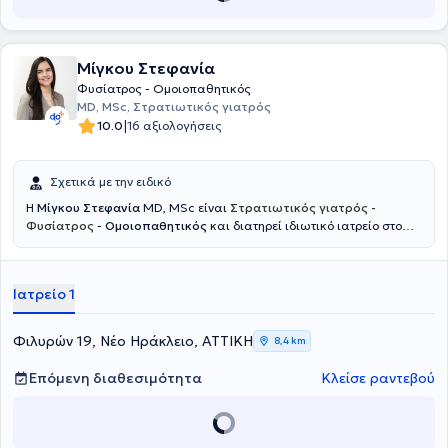
πρωτοκόλλων σε συνεργασία πάντοτε με τον θεράποντα ιατρό.
Μίγκου Στεφανία
Φυσίατρος - Ομοιοπαθητικός
MD, MSc, Στρατιωτικός γιατρός
|
10.0
16 αξιολογήσεις
Σχετικά με την ειδικό
Η
Μίγκου Στεφανία
MD, MSc είναι
Στρατιωτικός γιατρός -
Φυσίατρος
-
Ομοιοπαθητικός
και διατηρεί ιδιωτικό ιατρείο στο
Νέο Ηράκλειο. Ξεκίνησε την εκπαίδευσή της στη Στρατιωτική Σχολή
Αξιωματικών Σωμάτων και στο Αριστοτέλειο Πανεπιστήμιο
Θεσσαλονίκης, όπου απέκτησε το πτυχίο Ιατρικής, ενώ συνέχισε με
Ιατρείο 1
μεταπτυχιακές σπουδές στο Εθνικό και Καποδιστριακό
Πανεπιστήμιο Αθηνών με αντικείμενο την αποκατάσταση βλαβών
νωτιαίου μυελού και τη διαχείριση πόνου σπονδυλικής προέλευσης.
Φιλυρών 19, Νέο Ηράκλειο, ΑΤΤΙΚΗ
8,4 km
Ειδικεύτηκε ως Φυσίατρος στην Φυσική Ιατρική και Αποκατάσταση
σε μεγάλα νοσοκομεία, όπως το 424 Στρατιωτικό Νοσοκομείο
Επόμενη διαθεσιμότητα
Κλείσε ραντεβού
Θεσσαλονίκης και το Γενικό Νοσοκομείο Αττικής ΚΑΤ, ενώ έχει
μετεκπαιδευτεί στην Παιδιατρική Αποκατάσταση και την Πρώιμη
Παρέμβαση στο Γενικό Νοσοκομείο Παίδων Αθηνών Παναγιώτη και
Αγλαΐας Κυριακού. Παράλληλα, έχει εκπαιδευτεί στην ανάλυση