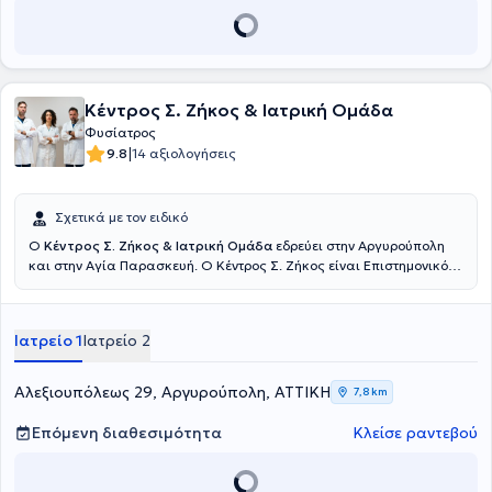
(Διεθνές Μεταπτυχιακό Κέντρο Βελονισμού Αθήνας) και έχει
εκπαιδευτεί επίσης στον Παραδοσιακό Κινέζικο Βελονισμό και
Ωτοβελονισμό. Έχει παρακολουθήσει το εκπαιδευτικό πρόγραμμα
αλγολογίας της Ελληνικής Εταιρείας Αναισθησιολογίας και έχει
εκπαιδευτεί στη Μηχανική Διάγνωση και Θεραπεία Παθήσεων
Κέντρος Σ. Ζήκος & Ιατρική Ομάδα
Σπονδυλικής Στήλης και Άκρων (McKENZIE), στη θεραπευτική
χρήση των κρουστικών κυμάτων (ESWT) και στην προλοθεραπεία
Φυσίατρος
(Prolotherapy). Η γιατρός κατέχει τον ευρωπαϊκό τίτλο της
|
9.8
14 αξιολογήσεις
ειδικότητας της Φυσικής Ιατρικής και Αποκατάστασης (FEBPRM).
Στο ιατρείο της αναλαμβάνει τη διάγνωση και αποκατάσταση
ορθοπαιδικών, νευρολογικών και ρευματολογικών παθήσεων,
Σχετικά με τον ειδικό
καθώς και αθλητικών κακώσεων.
Ο
Κέντρος Σ. Ζήκος & Ιατρική Ομάδα
εδρεύει στην Αργυρούπολη
και στην Αγία Παρασκευή. Ο Κέντρος Σ. Ζήκος είναι Επιστημονικός
Διευθυντής στα Κέντρα Αποκατάστασης "Ιατρική Άσκηση" και
"Άσκηση" και υπό την εποπτεία της ιατρικής του ομάδας
λειτουργούν τμήματα Φυσικοθεραπείας, Εργοθεραπείας,
Ιατρείο 1
Ιατρείο 2
Παιδιατρικό αθλητικό τμήμα, τμήμα Wellness, Λογοθεραπείας,
Διατροφολογίας, Βελονισμού, Θεραπευτικής άσκησης, Ρομποτικής
Νευροαποκατάστασης, τμήμα Μνήμης και Γνωστικών λειτουργιών
Αλεξιουπόλεως 29, Αργυρούπολη, ΑΤΤΙΚΗ
7,8 km
όπως και οι υπηρεσίες μεταφοράς ασθενών και κατ’ οίκον
συνεδριών. Βασικό πλεονέκτημα του Κέντρου αποτελεί η ομάδα
Επόμενη διαθεσιμότητα
Κλείσε ραντεβού
τους. Νέοι άνθρωποι με σπουδές υψηλού επιπέδου, διαρκή
επιμόρφωση και κυρίως με διάθεση και ανθρωπιά πλαισιώνουν
τους ασθενείς και παρέχουν υπηρεσίες βάσει θεραπευτικών