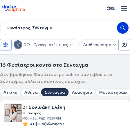
doctoranytime
EL
Φυσίατρος, Σύνταγμα
DO+ Προνομιακές τιμές
Διαθεσιμότητα
Υ
16
Φυσίατροι κοντά στο Σύνταγμα
Δεν βρέθηκαν Φυσίατροι με online ραντεβού στο
Σύνταγμα, αλλά σε κοντινές περιοχές.
Αττική
Αθήνα
Σύνταγμα
Ακαδημία
Μοναστηράκι
Dr Σολιδάκη Eλένη
Φυσίατρος
MD, MSc, PhD, FEBPRM
|
10.0
19 αξιολογήσεις