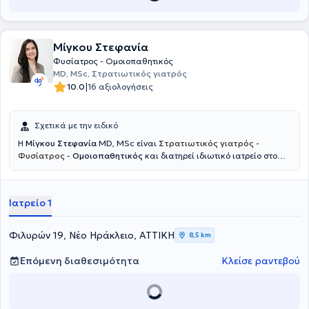
πρωτοκόλλων σε συνεργασία πάντοτε με τον θεράποντα ιατρό.
Μίγκου Στεφανία
Φυσίατρος - Ομοιοπαθητικός
MD, MSc, Στρατιωτικός γιατρός
|
10.0
16 αξιολογήσεις
Σχετικά με την ειδικό
Η
Μίγκου Στεφανία
MD, MSc είναι
Στρατιωτικός γιατρός -
Φυσίατρος
-
Ομοιοπαθητικός
και διατηρεί ιδιωτικό ιατρείο στο
Νέο Ηράκλειο. Ξεκίνησε την εκπαίδευσή της στη Στρατιωτική Σχολή
Αξιωματικών Σωμάτων και στο Αριστοτέλειο Πανεπιστήμιο
Θεσσαλονίκης, όπου απέκτησε το πτυχίο Ιατρικής, ενώ συνέχισε με
Ιατρείο 1
μεταπτυχιακές σπουδές στο Εθνικό και Καποδιστριακό
Πανεπιστήμιο Αθηνών με αντικείμενο την αποκατάσταση βλαβών
νωτιαίου μυελού και τη διαχείριση πόνου σπονδυλικής προέλευσης.
Φιλυρών 19, Νέο Ηράκλειο, ΑΤΤΙΚΗ
8,5 km
Ειδικεύτηκε ως Φυσίατρος στην Φυσική Ιατρική και Αποκατάσταση
σε μεγάλα νοσοκομεία, όπως το 424 Στρατιωτικό Νοσοκομείο
Επόμενη διαθεσιμότητα
Κλείσε ραντεβού
Θεσσαλονίκης και το Γενικό Νοσοκομείο Αττικής ΚΑΤ, ενώ έχει
μετεκπαιδευτεί στην Παιδιατρική Αποκατάσταση και την Πρώιμη
Παρέμβαση στο Γενικό Νοσοκομείο Παίδων Αθηνών Παναγιώτη και
Αγλαΐας Κυριακού. Παράλληλα, έχει εκπαιδευτεί στην ανάλυση