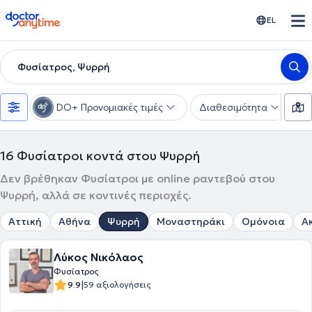
doctoranytime
EL
Φυσίατρος, Ψυρρή
DO+ Προνομιακές τιμές
Διαθεσιμότητα
Υ
16
Φυσίατροι κοντά στου Ψυρρή
Δεν βρέθηκαν Φυσίατροι με online ραντεβού στου
Ψυρρή, αλλά σε κοντινές περιοχές.
Αττική
Αθήνα
Ψυρρή
Μοναστηράκι
Ομόνοια
Α
Λύκος Νικόλαος
Φυσίατρος
|
9.9
59 αξιολογήσεις