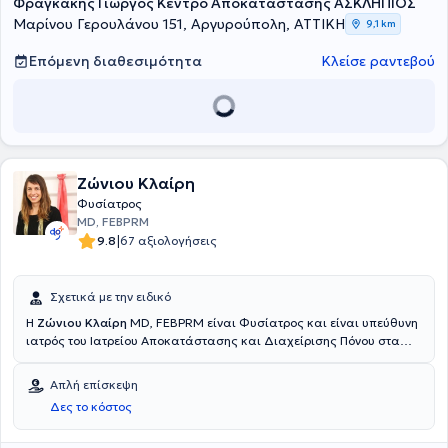
Φραγκάκης Γιώργος Κέντρο Αποκατάστασης ΑΣΚΛΗΠΙΟΣ
Μαρίνου Γερουλάνου 151, Αργυρούπολη, ΑΤΤΙΚΗ
9,1 km
Επόμενη διαθεσιμότητα
Κλείσε ραντεβού
Ζώνιου Κλαίρη
Φυσίατρος
MD, FEBPRM
|
9.8
67 αξιολογήσεις
Σχετικά με την ειδικό
Η
Ζώνιου Κλαίρη
MD, FEBPRM είναι Φυσίατρος και είναι υπεύθυνη
ιατρός του Ιατρείου Αποκατάστασης και Διαχείρισης Πόνου στα
Βριλήσσια. Αποφοίτησε από την Ιατρική σχολή του Εθνικού και
Καποδιστριακού Πανεπιστημίου Αθηνών και εξειδικεύτηκε στην
Απλή επίσκεψη
Φυσική Ιατρική & Αποκατάσταση (ΦΙΑπ) στην μονάδα ΦΙΑπ του
Δες το κόστος
Γενικό Νοσοκομείου Αττικής ΚΑΤ, ενώ έχει λάβει βασική εκπαίδευση
για βελονισμό στο τμήμα Κινέζικης Παραδοσιακής Ιατρικής του