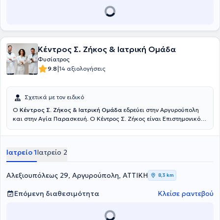
(Διεθνές Μεταπτυχιακό Κέντρο Βελονισμού Αθήνας) και έχει
εκπαιδευτεί επίσης στον Παραδοσιακό Κινέζικο Βελονισμό και
Ωτοβελονισμό. Έχει παρακολουθήσει το εκπαιδευτικό πρόγραμμα
αλγολογίας της Ελληνικής Εταιρείας Αναισθησιολογίας και έχει
εκπαιδευτεί στη Μηχανική Διάγνωση και Θεραπεία Παθήσεων
Κέντρος Σ. Ζήκος & Ιατρική Ομάδα
Σπονδυλικής Στήλης και Άκρων (McKENZIE), στη θεραπευτική
χρήση των κρουστικών κυμάτων (ESWT) και στην προλοθεραπεία
Φυσίατρος
(Prolotherapy). Η γιατρός κατέχει τον ευρωπαϊκό τίτλο της
|
9.8
14 αξιολογήσεις
ειδικότητας της Φυσικής Ιατρικής και Αποκατάστασης (FEBPRM).
Στο ιατρείο της αναλαμβάνει τη διάγνωση και αποκατάσταση
ορθοπαιδικών, νευρολογικών και ρευματολογικών παθήσεων,
Σχετικά με τον ειδικό
καθώς και αθλητικών κακώσεων.
Ο
Κέντρος Σ. Ζήκος & Ιατρική Ομάδα
εδρεύει στην Αργυρούπολη
και στην Αγία Παρασκευή. Ο Κέντρος Σ. Ζήκος είναι Επιστημονικός
Διευθυντής στα Κέντρα Αποκατάστασης "Ιατρική Άσκηση" και
"Άσκηση" και υπό την εποπτεία της ιατρικής του ομάδας
λειτουργούν τμήματα Φυσικοθεραπείας, Εργοθεραπείας,
Ιατρείο 1
Ιατρείο 2
Παιδιατρικό αθλητικό τμήμα, τμήμα Wellness, Λογοθεραπείας,
Διατροφολογίας, Βελονισμού, Θεραπευτικής άσκησης, Ρομποτικής
Νευροαποκατάστασης, τμήμα Μνήμης και Γνωστικών λειτουργιών
Αλεξιουπόλεως 29, Αργυρούπολη, ΑΤΤΙΚΗ
8,3 km
όπως και οι υπηρεσίες μεταφοράς ασθενών και κατ’ οίκον
συνεδριών. Βασικό πλεονέκτημα του Κέντρου αποτελεί η ομάδα
Επόμενη διαθεσιμότητα
Κλείσε ραντεβού
τους. Νέοι άνθρωποι με σπουδές υψηλού επιπέδου, διαρκή
επιμόρφωση και κυρίως με διάθεση και ανθρωπιά πλαισιώνουν
τους ασθενείς και παρέχουν υπηρεσίες βάσει θεραπευτικών