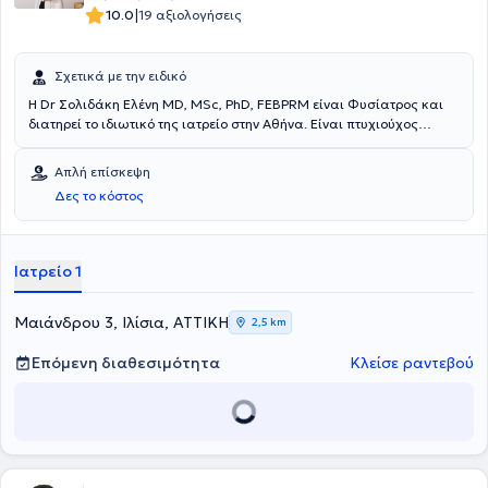
|
10.0
19 αξιολογήσεις
Σχετικά με την ειδικό
Η Dr Σολιδάκη Ελένη MD, MSc, PhD, FEBPRM είναι Φυσίατρος και
διατηρεί το ιδιωτικό της ιατρείο στην Αθήνα. Είναι πτυχιούχος
Ιατρικής από το Αριστοτέλειο Πανεπιστήμιο Θεσσαλονίκης και
κάτοχος Μεταπτυχιακού Διπλώματος Ειδίκευσης από την Ιατρική
Απλή επίσκεψη
Σχολή του Πανεπιστημίου Κρήτης όπου και εκπόνησε στη συνέχεια
Δες το κόστος
τη Διδακτορική της Διατριβή. Κατέχει πιστοποίηση στον Ιατρικό
Βελονισμό ενώ έχει ολοκληρώσει πλήθος μετεκπαιδεύσεων. Εχει
διατελέσει Αθλητίατρος στα τμήατα Υποδομών της ΠΑΕ
Παναθηναϊκός, ενώ διετέλεσε Ιατρός στο Ασκληπιείο Βούλας, στο
Ιατρείο 1
Ναυτικό Νοσοκομείο Αθηνών και στο Νοσοκομείο Παίδων Π & Α
Κυριακού. Επι του παρόντος διατελεί Επιστημονικά Υπεύθυνη στο
Νευροφυσιολογικό της ΒΙΟΙΑΤΡΙΚΗΣ.
Mαιάνδρου 3, Ιλίσια, ΑΤΤΙΚΗ
2,5 km
Επόμενη διαθεσιμότητα
Κλείσε ραντεβού