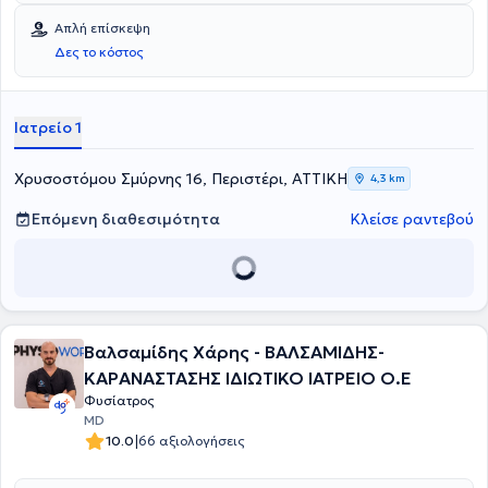
Αθηνών "Ευαγγελισμός" - Πολυκλινική, το Γενικό Νοσοκομείο
έχει δημοσιεύσει πολλαπλές επιστημονικές μελέτες, συμμετέχοντας
Απλή επίσκεψη
Αττικής "Σισμανόγλειο" και το Γενικό Νοσοκομείο Αττικής ΚΑΤ.
ενεργά στην έρευνα και την επιστημονική κοινότητα του κλάδου της.
Δες το κόστος
Ιατρείο 1
Χρυσοστόμου Σμύρνης 16, Περιστέρι, ΑΤΤΙΚΗ
4,3 km
Επόμενη διαθεσιμότητα
Κλείσε ραντεβού
Βαλσαμίδης Χάρης - ΒΑΛΣΑΜΙΔΗΣ-
ΚΑΡΑΝΑΣΤΑΣΗΣ ΙΔΙΩΤΙΚΟ ΙΑΤΡΕΙΟ Ο.Ε
Φυσίατρος
MD
|
10.0
66 αξιολογήσεις