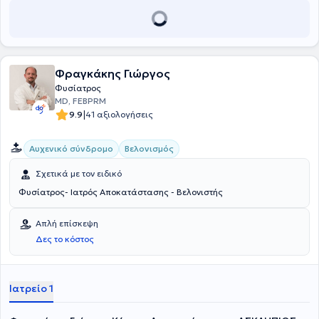
επεισόδιο, κρανιοεγκεφαλικές κακώσεις, νευρολογικές παθήσεις,
σκλήρυνση κατά πλάκας και κάκωση νωτιαίου μυελού.
Εξειδικεύεται στην πραγματοποίηση εγχύσεων (φαρμακευτικών
ουσιών και εγχύσεων βοτουλινικής τοξίνης-Botox προς
αντιμετώπιση της σπαστικότητας) υπό υπερηχογραφική
Φραγκάκης Γιώργος
καθοδήγηση, καθώς και στη μεσοθεραπεία/προλοθεραπεία. Έχει
λάβει πιστοποίηση για τη διενέργεια οζονοθεραπείας Είναι
Φυσίατρος
εξουσιοδοτημένος ιατρός για τη διενέργεια ελέγχου μυϊκής
MD, FEBPRM
λειτουργίας με τη μέθοδο της Τενσιομυογραφίας - Tensomyography
|
9.9
41 αξιολογήσεις
(TMG).Τέλος, είναι επίσημος ιατρός της ένωσης συμμετεχόντων σε
Ολυμπιακούς αγώνες (Hellenic Olympians Association).
Αυχενικό σύνδρομο
Βελονισμός
Σχετικά με τον ειδικό
Φυσίατρος- Ιατρός Αποκατάστασης - Βελονιστής
Απλή επίσκεψη
Δες το κόστος
Ιατρείο 1