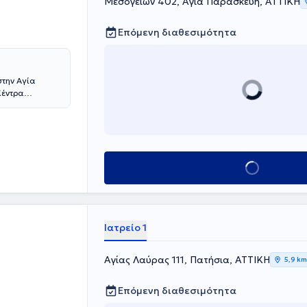
Μεσογείων 402, Αγία Παρασκευή, ΑΤΤΙΚΗ
 καθώς και στη
εια
Επόμενη διαθεσιμότητα
γχου μυϊκής
MG).Τέλος,
νες (Hellenic
στην Αγία
Κέντρα
της ιατρικής
Παιδιατρικό
λονισμού,
ήμης και
ι κατ’ οίκον
Κλείσε ραντεβού
Νέοι άνθρωποι
εση και
ι θεραπευτικών
Ιατρείο 1
Αγίας Λαύρας 111, Πατήσια, ΑΤΤΙΚΗ
5,9 km
Επόμενη διαθεσιμότητα