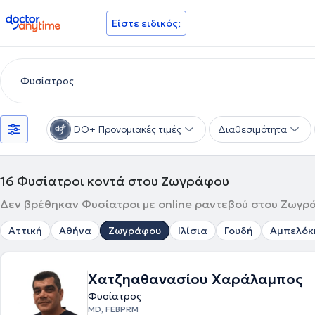
doctoranytime
Είστε ειδικός;
DO+ Προνομιακές τιμές
Διαθεσιμότητα
16
Φυσίατροι κοντά στου Ζωγράφου
Δεν βρέθηκαν Φυσίατροι με online ραντεβού στου Ζωγρά
Αττική
Αθήνα
Ζωγράφου
Ιλίσια
Γουδή
Αμπελόκ
Χατζηαθανασίου Χαράλαμπος
Φυσίατρος
MD, FEBPRM