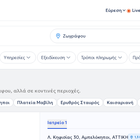
Εύρεση
Liv
Υπηρεσίες
Εξειδίκευση
Τρόποι πληρωμής
Πρό
φου, αλλά σε κοντινές περιοχές.
ηποι
Πλατεία Μαβίλη
Ερυθρός Σταυρός
Καισαριανή
Ιατρείο 1
Λ. Κηφισίας 30, Αμπελόκηποι, ΑΤΤΙΚΗ
1,3