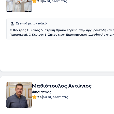
|
9.8
14 αξιολογήσεις
αντιμετώπιση της σπαστικότητας) υπό υπερηχογραφική καθοδήγηση,
μεσοθεραπεία/προλοθεραπεία. Έχει λάβει πιστοποίηση για τη διενέργ
οζονοθεραπείας Είναι εξουσιοδοτημένος ιατρός για τη διενέργεια ελέ
λειτουργίας με τη μέθοδο της Τενσιομυογραφίας - Tensomyography (T
είναι επίσημος ιατρός της ένωσης συμμετεχόντων σε Ολυμπιακούς αγώ
Σχετικά με τον ειδικό
Olympians Association).
Ο
Κέντρος Σ. Ζήκος & Ιατρική Ομάδα
εδρεύει στην Αργυρούπολη και 
Παρασκευή. Ο Κέντρος Σ. Ζήκος είναι Επιστημονικός Διευθυντής στα 
Αποκατάστασης "Ιατρική Άσκηση" και "Άσκηση" και υπό την εποπτεία 
του ομάδας λειτουργούν τμήματα Φυσικοθεραπείας, Εργοθεραπείας, 
αθλητικό τμήμα, τμήμα Wellness, Λογοθεραπείας, Διατροφολογίας, Βε
Θεραπευτικής άσκησης, Ρομποτικής Νευροαποκατάστασης, τμήμα Μν
Γνωστικών λειτουργιών όπως και οι υπηρεσίες μεταφοράς ασθενών κα
συνεδριών. Βασικό πλεονέκτημα του Κέντρου αποτελεί η ομάδα τους. 
με σπουδές υψηλού επιπέδου, διαρκή επιμόρφωση και κυρίως με διάθ
ανθρωπιά πλαισιώνουν τους ασθενείς και παρέχουν υπηρεσίες βάσε
πρωτοκόλλων σε συνεργασία πάντοτε με τον θεράποντα ιατρό.
Μαθιόπουλος Αντώνιος
Φυσίατρος
|
9.6
60 αξιολογήσεις