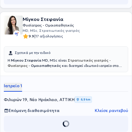
Μίγκου Στεφανία
Φυσίατρος - Ομοιοπαθητικός
MD, MSc, Στρατιωτικός γιατρός
|
9.9
17 αξιολογήσεις
Σχετικά με την ειδικό
Η
Μίγκου Στεφανία
MD, MSc είναι
Στρατιωτικός γιατρός -
Φυσίατρος
-
Ομοιοπαθητικός
και διατηρεί ιδιωτικό ιατρείο στο
Νέο Ηράκλειο. Ξεκίνησε την εκπαίδευσή της στη Στρατιωτική Σχολή
Αξιωματικών Σωμάτων και στο Αριστοτέλειο Πανεπιστήμιο
Θεσσαλονίκης, όπου απέκτησε το πτυχίο Ιατρικής, ενώ συνέχισε με
Ιατρείο 1
μεταπτυχιακές σπουδές στο Εθνικό και Καποδιστριακό
Πανεπιστήμιο Αθηνών με αντικείμενο την αποκατάσταση βλαβών
νωτιαίου μυελού και τη διαχείριση πόνου σπονδυλικής προέλευσης.
Φιλυρών 19, Νέο Ηράκλειο, ΑΤΤΙΚΗ
6,9 km
Ειδικεύτηκε ως Φυσίατρος στην Φυσική Ιατρική και Αποκατάσταση
σε μεγάλα νοσοκομεία, όπως το 424 Στρατιωτικό Νοσοκομείο
Επόμενη διαθεσιμότητα
Κλείσε ραντεβού
Θεσσαλονίκης και το Γενικό Νοσοκομείο Αττικής ΚΑΤ, ενώ έχει
μετεκπαιδευτεί στην Παιδιατρική Αποκατάσταση και την Πρώιμη
Παρέμβαση στο Γενικό Νοσοκομείο Παίδων Αθηνών Παναγιώτη και
Αγλαΐας Κυριακού. Παράλληλα, έχει εκπαιδευτεί στην ανάλυση