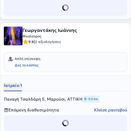
επιμόρφωση και κυρίως με διάθεση και ανθρωπιά πλαισιώνουν
τους ασθενείς και παρέχουν υπηρεσίες βάσει θεραπευτικών
πρωτοκόλλων σε συνεργασία πάντοτε με τον θεράποντα ιατρό.
Γεωργαντάκης Ιωάννης
Φυσίατρος
|
9.8
2 αξιολογήσεις
Απλή επίσκεψη
Δες το κόστος
Ιατρείο 1
Παναγή Τσαλδάρη 5, Μαρούσι, ΑΤΤΙΚΗ
9,5 km
Επόμενη διαθεσιμότητα
Κλείσε ραντεβού