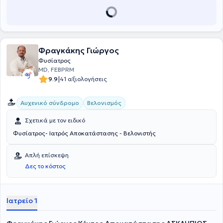
Φυσικής Ιατρικής και Αποκατάστασης (FEBPRM). Τέλος, η γιατρός
είναι μέλος του Ιατρικού Συλλόγου Αθηνών, της Ελληνικής
Εταιρείας Φυσικής Ιατρικής και Αποκατάστασης και της Ελληνικής
Εταιρείας Αλγολογίας.
Φραγκάκης Γιώργος
Φυσίατρος
MD, FEBPRM
|
9.9
41 αξιολογήσεις
Αυχενικό σύνδρομο
Βελονισμός
Σχετικά με τον ειδικό
Φυσίατρος- Ιατρός Αποκατάστασης - Βελονιστής
Απλή επίσκεψη
Δες το κόστος
Ιατρείο 1