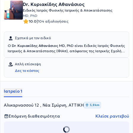
Dr. Κυριακίδης Αθανάσιος
Ειδικός Ιατρός Φυσικής Ιατρικής & Αποκατάστασης
MD, PhD
|
10.0
104 αξιολογήσεις
Σχετικά με τον ειδικό
Ο
Dr. Κυριακίδης Αθανάσιος
MD, PhD είναι Ειδικός Ιατρός Φυσικής
Ιατρικής & Αποκατάστασης (ΦΙΑπ), απόφοιτος της Ιατρικής Σχολής
του Εθνικού & Καποδιστριακού Πανεπιστημίου Αθηνών και
αριστούχος Διδάκτωρ της Ιατρικής Σχολής του Πανεπιστημίου
Απλή επίσκεψη
Πατρών, ο οποίος διατηρεί ιδιωτικό ιατρείο στη Νέα Σμύρνη. Έχει
Δες το κόστος
εξειδικευτεί στη Μεγάλη Βρετανία σε κακώσεις σπονδυλικής
στήλης και νωτιαίου μυελού και στην αποκατάσταση αθλητικών
κακώσεων. Στο ιατρείο του αντιμετωπίζει πόνους μυοσκελετικής ή
νευροπαθητικής αιτιολογίας με ολιστική προσέγγιση,
Ιατρείο 1
συνδυάζοντας την ιατρική φροντίδα με οδηγίες θεραπευτικής
άσκησης που βασίζονται σε επιστημονικά αποδεδειγμένα τεκμήρια.
Αλικαρνασσού 12 , Νέα Σμύρνη, ΑΤΤΙΚΗ
5,8 km
Επόμενη διαθεσιμότητα
Κλείσε ραντεβού