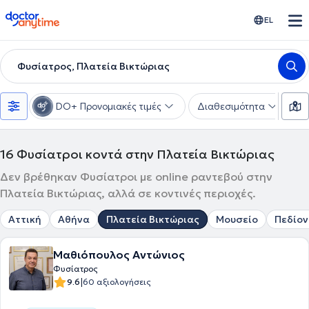
doctoranytime
EL
Φυσίατρος, Πλατεία Βικτώριας
DO+ Προνομιακές τιμές
Διαθεσιμότητα
Υ
16
Φυσίατροι κοντά στην Πλατεία Βικτώριας
Δεν βρέθηκαν Φυσίατροι με online ραντεβού στην
Πλατεία Βικτώριας, αλλά σε κοντινές περιοχές.
Αττική
Αθήνα
Πλατεία Βικτώριας
Μουσείο
Πεδίον
Μαθιόπουλος Αντώνιος
Φυσίατρος
|
9.6
60 αξιολογήσεις