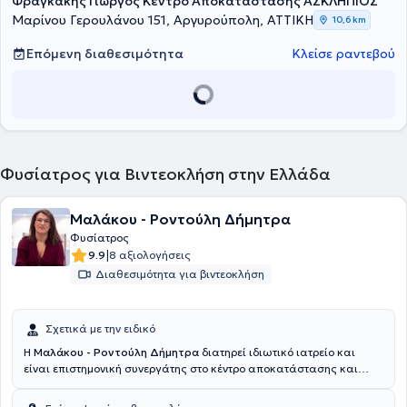
Φραγκάκης Γιώργος Κέντρο Αποκατάστασης ΑΣΚΛΗΠΙΟΣ
Μαρίνου Γερουλάνου 151, Αργυρούπολη, ΑΤΤΙΚΗ
10,6 km
Επόμενη διαθεσιμότητα
Κλείσε ραντεβού
Φυσίατρος για Βιντεοκλήση στην Ελλάδα
Μαλάκου - Ροντούλη Δήμητρα
Φυσίατρος
|
9.9
8 αξιολογήσεις
Διαθεσιμότητα για βιντεοκλήση
Σχετικά με την ειδικό
Η
Μαλάκου - Ροντούλη Δήμητρα
διατηρεί ιδιωτικό ιατρείο και
είναι επιστημονική συνεργάτης στο κέντρο αποκατάστασης και
αποθεραπείας Animus στη Λάρισα. Εξειδικεύεται στη διαχείριση
του χρόνιου πόνου του μυοσκελετικού συστήματος με περινευρικές