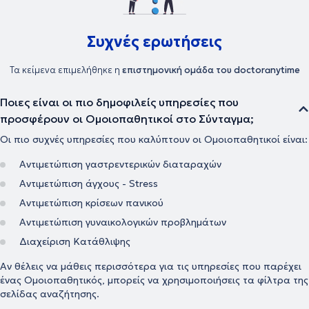
υγείας και να μπορεί να ανταπεξέλθει στις δυσκολίες της ζωής του
προσφέροντας το καλύτερο στους άλλους. Στην εποχή μας, στην
ιατρική εντείνεται όλο και περισσότερο η προσπάθεια για
Συχνές ερωτήσεις
προσωπική προσέγγιση των ασθενών τόσο στη διάγνωση όσο και
στις θεραπευτικές αγωγές. Το κλειδί για την αντιμετώπιση κάθε
Τα κείμενα επιμελήθηκε η
επιστημονική ομάδα του doctoranytime
προβλήματος δεν βρίσκεται έξω αλλά μέσα στον άνθρωπο.
Σύγχρονη Ομοιοπαθητική, από την Ιπποκρατική παράδοση στην
Ιατρική του μέλλοντος η θεραπεία στα μέτρα του Ανθρώπου.
Ποιες είναι οι πιο δημοφιλείς υπηρεσίες που
προσφέρουν οι Ομοιοπαθητικοί στο Σύνταγμα;
Οι πιο συχνές υπηρεσίες που καλύπτουν οι Ομοιοπαθητικοί είναι:
Αντιμετώπιση γαστρεντερικών διαταραχών
Αντιμετώπιση άγχους - Stress
Αντιμετώπιση κρίσεων πανικού
Αντιμετώπιση γυναικολογικών προβλημάτων
Διαχείριση Κατάθλιψης
Αν θέλεις να μάθεις περισσότερα για τις υπηρεσίες που παρέχει
ένας Ομοιοπαθητικός, μπορείς να χρησιμοποιήσεις τα φίλτρα της
σελίδας αναζήτησης.