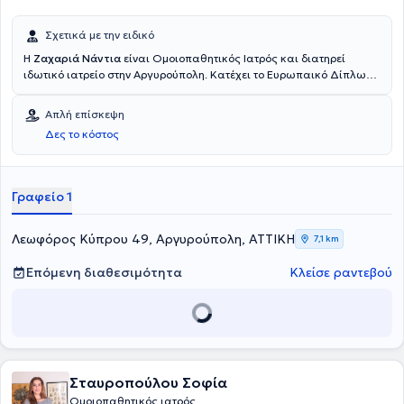
Σχετικά με την ειδικό
Η
Ζαχαριά Νάντια
είναι Ομοιοπαθητικός Ιατρός και διατηρεί
ιδωτικό ιατρείο στην Αργυρούπολη. Κατέχει το Ευρωπαικό Δίπλωμα
Ομοιοπαθητικής, ενώ παράλληλα είναι απόφοιτος της
Οδοντιατρικής Σχολής του Εθνικού και Καποδιστριακού
Απλή επίσκεψη
Πανεπιστημίου Αθηνών. Είναι μέλος της Παγκόσμιας
Δες το κόστος
Ομοιοπαθητικής Ιατρικής Εταιρείας, της Ευρωπαϊκής Επιτροπής
για την Ομοιοπαθητική και του Οδοντιατρικού Συλλόγου Αθηνών.
Στο ιατρείο της παρέχει υπηρεσίες που στόχο έχουν την αναβάθμιση
της ποιότητας και των συνθηκών ζωής.
Γραφείο 1
Λεωφόρος Κύπρου 49, Αργυρούπολη, ΑΤΤΙΚΗ
7,1 km
Επόμενη διαθεσιμότητα
Κλείσε ραντεβού
Σταυροπούλου Σοφία
Ομοιοπαθητικός ιατρός