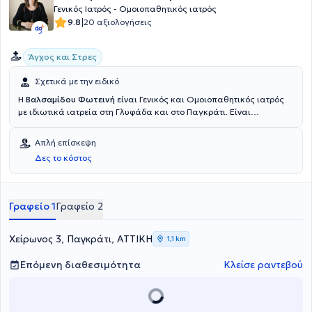
Γενικός Ιατρός - Ομοιοπαθητικός ιατρός
|
9.8
20 αξιολογήσεις
Άγχος και Στρες
Σχετικά με την ειδικό
Η
Βαλσαμίδου Φωτεινή
είναι Γενικός και Ομοιοπαθητικός ιατρός
με ιδιωτικά ιατρεία στη Γλυφάδα και στο Παγκράτι. Είναι
πτυχιούχος της Ιατρικής Σχολής του Εθνικού και Καποδιστριακού
Πανεπιστημίου Αθηνών και είναι διπλωματούχος της Διεθνούς
Απλή επίσκεψη
Ακαδημίας Ομοιοπαθητικής. Έχει ειδικευτεί στη γενική ιατρική στο
Δες το κόστος
Γενικό Νοσοκομείο Αθηνών "Κοργιαλένειο - Μπενάκειο" και στο
Κέντρο Υγείας Μαρκόπουλου. Η γιατρός προσφέρει εξατομικευμένη
αντιμετώπιση κάθε περίπτωσης με την κλασσική ομοιοπαθητική.
Στο ιδιωτικό της ιατρείο αντιμετωπίζει παθήσεις,όπως αλλεργικές
Γραφείο 1
Γραφείο 2
παθήσεις, δυσκοιλιότητα, δυσμηνόροια, πολυκυστικές ωοθήκες,
πονοκέφαλος, προβλήματα περιόδου, σπαστική κολίτιδα και
ψωρίαση.
Χείρωνος 3, Παγκράτι, ΑΤΤΙΚΗ
1,1 km
Επόμενη διαθεσιμότητα
Κλείσε ραντεβού