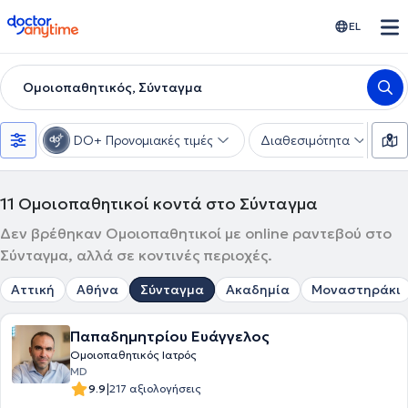
doctoranytime
EL
Ομοιοπαθητικός, Σύνταγμα
DO+ Προνομιακές τιμές
Διαθεσιμότητα
Υ
11
Ομοιοπαθητικοί κοντά στο Σύνταγμα
Δεν βρέθηκαν Ομοιοπαθητικοί με online ραντεβού στο
Σύνταγμα, αλλά σε κοντινές περιοχές.
Αττική
Αθήνα
Σύνταγμα
Ακαδημία
Μοναστηράκι
Παπαδημητρίου Ευάγγελος
Ομοιοπαθητικός Ιατρός
MD
|
9.9
217 αξιολογήσεις