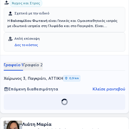
Άγχος και Στρες
Σχετικά με την ειδικό
Η
Βαλσαμίδου Φωτεινή
είναι Γενικός και Ομοιοπαθητικός ιατρός
με ιδιωτικά ιατρεία στη Γλυφάδα και στο Παγκράτι. Είναι
πτυχιούχος της Ιατρικής Σχολής του Εθνικού και Καποδιστριακού
Πανεπιστημίου Αθηνών και είναι διπλωματούχος της Διεθνούς
Απλή επίσκεψη
Ακαδημίας Ομοιοπαθητικής. Έχει ειδικευτεί στη γενική ιατρική στο
Δες το κόστος
Γενικό Νοσοκομείο Αθηνών "Κοργιαλένειο - Μπενάκειο" και στο
Κέντρο Υγείας Μαρκόπουλου. Η γιατρός προσφέρει εξατομικευμένη
αντιμετώπιση κάθε περίπτωσης με την κλασσική ομοιοπαθητική.
Στο ιδιωτικό της ιατρείο αντιμετωπίζει παθήσεις,όπως αλλεργικές
Γραφείο 1
Γραφείο 2
παθήσεις, δυσκοιλιότητα, δυσμηνόροια, πολυκυστικές ωοθήκες,
πονοκέφαλος, προβλήματα περιόδου, σπαστική κολίτιδα και
ψωρίαση.
Χείρωνος 3, Παγκράτι, ΑΤΤΙΚΗ
0,9 km
Επόμενη διαθεσιμότητα
Κλείσε ραντεβού
Λιάτη Μαρία