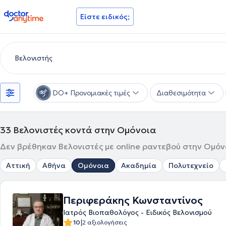
doctoranytime
Είστε ειδικός;
DO+ Προνομιακές τιμές
Διαθεσιμότητα
33
Βελονιστές κοντά στην Ομόνοια
Δεν βρέθηκαν Βελονιστές με online ραντεβού στην Ομόνο
Αττική
Αθήνα
Ομόνοια
Ακαδημία
Πολυτεχνείο
Περιφεράκης Κωνσταντίνος
Ιατρός Βιοπαθολόγος - Ειδικός Βελονισμού
|
10
2 αξιολογήσεις