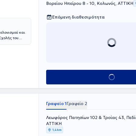
Βορείου Ηπείρου 8 - 10, Κολωνός, ΑΤΤΙΚΗ
Επόμενη διαθεσιμότητα
Βελονισμού και
 Σχολής του
ει ειδικευθεί
Μεταξά.
α, στην
ευθεί στο
"Acupuncture
ναι Μέλος της
Κλείσε ραντεβού
ακής Κινεζικής
κής
μού και της
 και 15ο
Γραφείο 1
Γραφείο 2
ταλικά.
Λεωφόρος Πατησίων 102 & Τροίας 43, Πεδί
ΑΤΤΙΚΗ
1,4 km