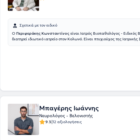
Σχετικά με τον ειδικό
Ο
Περιφεράκης Κωνσταντίνος
είναι Ιατρός Βιοπαθολόγος - Ειδικός 
διατηρεί ιδιωτικό ιατρείο στον Κολωνό. Είναι πτυχιούχος της Ιατρικής
Universitatea de Medicina si Farmacie "Victor Babes" Timisoara και έχ
στο 401 Γενικό Στρατιωτικό Νοσοκομείο Αθηνών και στο Νοσοκομείο 
Παράλληλα, ο ιατρός έχει εκπαιδευθεί Βελονισμό, στη Βοτανοθεραπεί
Ενεργειακή Θεραπεία Reiki και στην Ιριδοσκόπηση, ενώ έχει μετεκπαιδ
Βελονισμό στο Beijing University of Chinese Medicine, στη Κινεζική
Βοτανοθεραπευτική στο Διεθνές Μετεκπαιδευτικό Κέντρο Βελονισμού 
Science" και στο Σύστημα Κοιλιακού Βελονισμού. Μέχρι και σήμερα εί
Διδακτικής Ομάδας της Ακαδημίας Αρχαίας Ελληνικής και Παραδοσι
Ιατρικής, καθώς και μέλος του Ιατρικού Συλλόγου Αθηνών, της Ελληνι
Μικροβιολογικής Εταιρείας, της Ελληνικής Ιατρικής Εταιρείας Βελονισ
Ελληνικής Ιατρικής Εταιρείας Ιριδολογίας. Τέλος, έχει συμμετάσχει 8ο
Πανελλήνιο Συνέδριο Βελονισμού και μιλάει αγγλικά, ρουμανικά και ι
Μπαγέρης Ιωάννης
Νευρολόγος - Βελονιστής
|
9.3
12 αξιολογήσεις