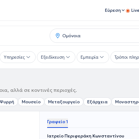
Εύρεση
Liv
Υπηρεσίες
Εξειδίκευση
Εμπειρία
Τρόποι πλη
ια, αλλά σε κοντινές περιοχές.
Ψυρρή
Μουσείο
Μεταξουργείο
Εξάρχεια
Μοναστηρ
Γραφείο 1
Ιατρείο Περιφεράκη Κωνσταντίνου