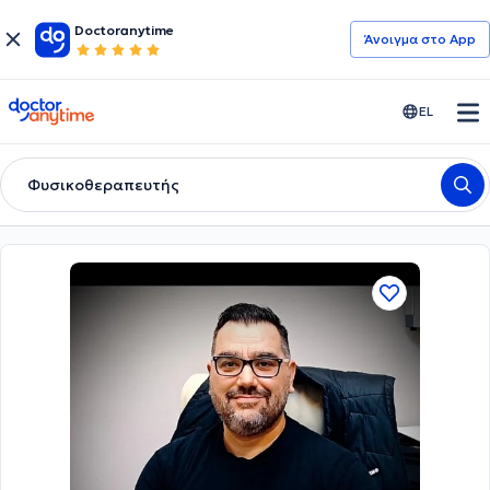
Doctoranytime
Άνοιγμα στο App
doctoranytime
EL
Φυσικοθεραπευτής