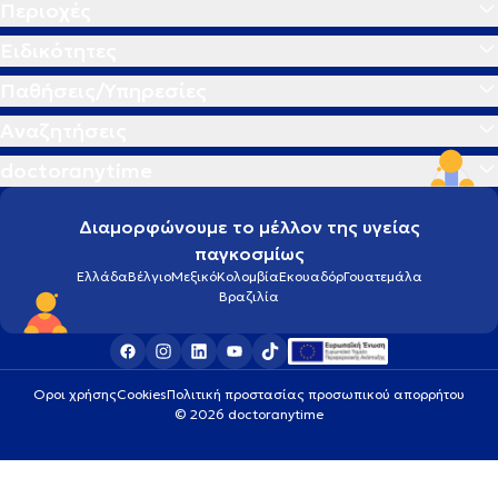
Περιοχές
Ειδικότητες
Παθήσεις/Υπηρεσίες
Αναζητήσεις
doctoranytime
Διαμορφώνουμε το μέλλον της υγείας
παγκοσμίως
Ελλάδα
Βέλγιο
Μεξικό
Κολομβία
Εκουαδόρ
Γουατεμάλα
Βραζιλία
Οροι χρήσης
Cookies
Πολιτική προστασίας προσωπικού απορρήτου
© 2026 doctoranytime