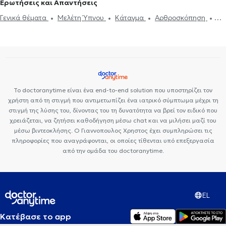
Ερωτήσεις και Απαντήσεις
Γενικά θέματα
Μελέτη Ύπνου
Κάταγμα
Αρθροσκόπηση
Ίλιγγος και ζάλη
Οστεοπόρωση
Αθλητικές κακώσεις
Ισχιαλγία
Οσφυαλγία
Σπονδυλική στένωση
Κήλη
μεσοσπονδύλιου δίσκου
Πονοκέφαλος
Σκλήρυνση κατά πλάκας
Κότσι στο πόδι
Αυχενικό σύνδρομο
Κρουστικά κύματα
Αρθροσκόπηση γόνατος
Πόνος στον ώμο
Oστικό οίδημα
Το doctoranytime είναι ένα end-to-end solution που υποστηρίζει τον
Medical Cannabis
χρήστη από τη στιγμή που αντιμετωπίζει ένα ιατρικό σύμπτωμα μέχρι τη
στιγμή της λύσης του, δίνοντας του τη δυνατότητα να βρεί τον ειδικό που
χρειάζεται, να ζητήσει καθοδήγηση μέσω chat και να μιλήσει μαζί του
μέσω βιντεοκλήσης. Ο Γιαννοπουλος Χρηστος έχει συμπληρώσει τις
πληροφορίες που αναγράφονται, οι οποίες τίθενται υπό επεξεργασία
από την ομάδα του doctoranytime.
EL
Κατέβασε το app