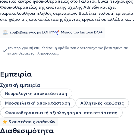
ιδιωτικό κέντρο φυσικοθεραπείας στο Γαλάτσι. Είναι πτυχιούχος
Φυσικοθεραπείας της ανώτατης σχολής Αθηνών και έχει
παρακολουθήσει πλήθος σεμιναρίων. Διαθέτει πολυετή εμπειρία
στο χώρο της αποκατάστασης έχοντας εργαστεί σε Ελλάδα και
εξωτερικό. Πιο συγκεκριμένα, εργάστηκε στο Central Hospital of
Mikkeli στην Φινλανδία, αποκτώντας εμπειρία σε πλήθος
Συμβεβλημένος με ΕΟΠΥΥ
Μέλος του δικτύου DO+
ορθοπαιδικών και νευρολογικών περιστατικών.
Την περιγραφή επιμελείται η ομάδα του doctoranytime βασισμένη σε
επαληθευμένες πληροφορίες.
Εμπειρία
Σχετική εμπειρία
Νευρολογική αποκατάσταση
Μυοσκελετική αποκατάσταση
Αθλητικές κακώσεις
Φυσικοθεραπευτική αξιολόγηση και αποκατάσταση
5 συστάσεις ασθενών
Διαθεσιμότητα