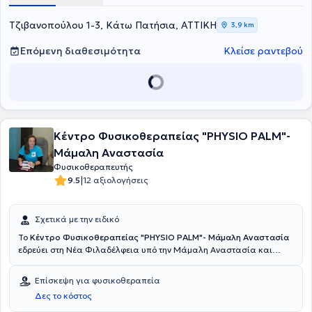
Τζιβανοπούλου 1-3, Κάτω Πατήσια, ΑΤΤΙΚΗ
3,9 km
Επόμενη διαθεσιμότητα
Κλείσε ραντεβού
Κέντρο Φυσικοθεραπείας "PHYSIO PALM"-
Μάμαλη Αναστασία
Φυσικοθεραπευτής
|
9.5
12 αξιολογήσεις
Σχετικά με την ειδικό
Το
Κέντρο Φυσικοθεραπείας "PHYSIO PALM"- Μάμαλη Αναστασία
εδρεύει στη Νέα Φιλαδέλφεια υπό την Μάμαλη Αναστασία και
στελεχώνεται από εξειδικευμένους συνεργάτες. Η Μάμαλη
Αναστασία παρακολούθησε και ολοκλήρωσε με επιτυχία
Επίσκεψη για φυσικοθεραπεία
μεταπτυχιακό πρόγραμμα σπουδών στην Ιατρική Σχολή του Εθνικού
Δες το κόστος
και Καποδιστριακού Πανεπιστημίου Αθηνών, ενώ αποφοίτησε από