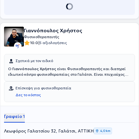
Γιαννόπουλος Χρήστος
Φυσικοθεραπευτής
|
10.0
5 αξιολογήσεις
Σχετικά με τον ειδικό
Ο
Γιαννόπουλος Χρήστος
είναι Φυσικοθεραπευτής και διατηρεί
ιδιωτικό κέντρο φυσικοθεραπείας στο Γαλάτσι. Είναι πτυχιούχος
Φυσικοθεραπείας της ανώτατης σχολής Αθηνών και έχει
παρακολουθήσει πλήθος σεμιναρίων. Διαθέτει πολυετή εμπειρία
Επίσκεψη για φυσικοθεραπεία
στο χώρο της αποκατάστασης έχοντας εργαστεί σε Ελλάδα και
Δες το κόστος
εξωτερικό. Πιο συγκεκριμένα, εργάστηκε στο Central Hospital of
Mikkeli στην Φινλανδία, αποκτώντας εμπειρία σε πλήθος
ορθοπαιδικών και νευρολογικών περιστατικών.
Γραφείο 1
Λεωφόρος Γαλατσίου 32, Γαλάτσι, ΑΤΤΙΚΗ
4,0 km