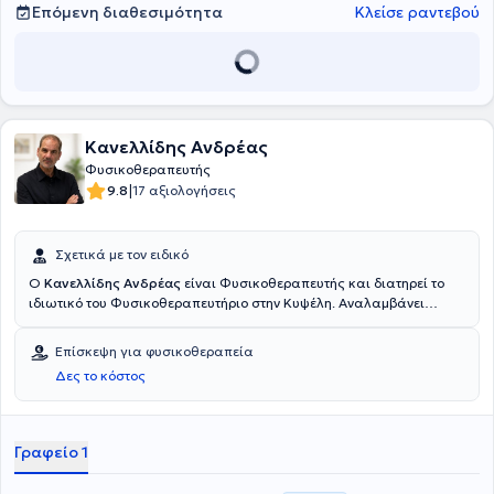
Επόμενη διαθεσιμότητα
Κλείσε ραντεβού
Κανελλίδης Ανδρέας
Φυσικοθεραπευτής
|
9.8
17 αξιολογήσεις
Σχετικά με τον ειδικό
Ο
Κανελλίδης Ανδρέας
είναι Φυσικοθεραπευτής και διατηρεί το
ιδιωτικό του Φυσικοθεραπευτήριο στην Κυψέλη. Αναλαμβάνει
πλήθος περιστατικών ανταποκρινόμενος στις εξατομικευμένες
ανάγκες του κάθε ασθενούς, ενώ θα ήταν παράλειψη να μην
Επίσκεψη για φυσικοθεραπεία
αναφερθεί η εξειδίκευσή του στην Φυσικοθεραπευτική αξιολόγηση
Δες το κόστος
και Αποκατάσταση, την Μυοσκελετική Αποκατάσταση καθώς και
τον Βελονισμό.
Γραφείο 1