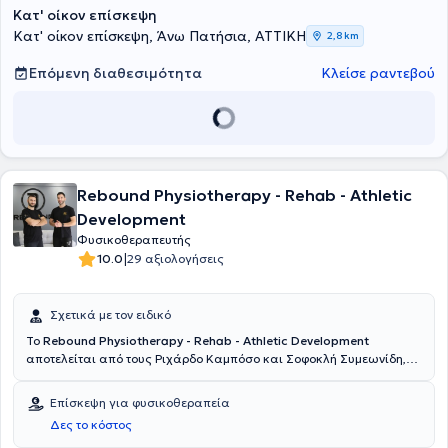
Κατ' οίκον επίσκεψη
Κατ' οίκον επίσκεψη, Άνω Πατήσια, ΑΤΤΙΚΗ
2,8 km
Επόμενη διαθεσιμότητα
Κλείσε ραντεβού
Rebound Physiotherapy - Rehab - Athletic
Development
Φυσικοθεραπευτής
|
10.0
29 αξιολογήσεις
Σχετικά με τον ειδικό
Το
Rebound Physiotherapy - Rehab - Athletic Development
αποτελείται από τους Ριχάρδο Καμπόσο και Σοφοκλή Συμεωνίδη,
πτυχιούχους Φυσικοθεραπείας (Queen Margaret University) με
πολυετή εμπειρία στην αθλητική αποκατάσταση και τις
Επίσκεψη για φυσικοθεραπεία
μυοσκελετικές παθήσεις.Στο Rebound, βασικός μας πυλώνας είναι
Δες το κόστος
η πίστη στον άνθρωπο και στον αγώνα του για ανάκαμψη και