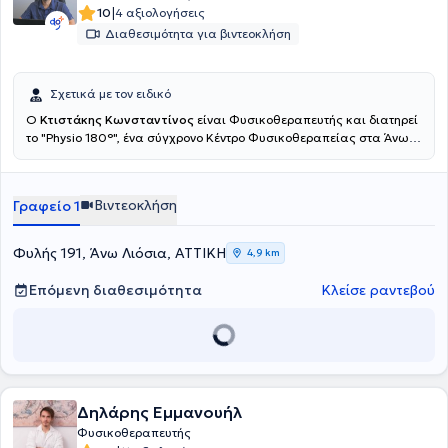
|
10
4 αξιολογήσεις
Διαθεσιμότητα για βιντεοκλήση
Σχετικά με τον ειδικό
Ο
Κτιστάκης Κωνσταντίνος
είναι Φυσικοθεραπευτής και διατηρεί
το "Physio 180°", ένα σύγχρονο Κέντρο Φυσικοθεραπείας στα Άνω
Λιόσια. Εξειδικεύονται στην αντιμετώπιση του πόνου, την
αποκατάσταση αθλητικών τραυμάτων και τη βελτίωση της
κινητικής λειτουργίας. Παρέχουν υψηλής ποιότητας
Βιντεοκλήση
Γραφείο 1
φυσικοθεραπεία, βελονισμό και εξειδικευμένες τεχνικές
κινητοποίησης, προσαρμοσμένες στις ανάγκες του κάθε
ασθενούς.Ο απώτερος στόχος της θεραπείας τους είναι η πλήρη
Φυλής 191, Άνω Λιόσια, ΑΤΤΙΚΗ
4,9 km
επάνοδός σας στις καθημερινές και επαγγελματικές σας
δραστηριότητες, χωρίς πόνο και με βελτιωμένη λειτουργικότητα.
Επόμενη διαθεσιμότητα
Κλείσε ραντεβού
Δηλάρης Εμμανουήλ
Φυσικοθεραπευτής