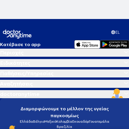
EL
Κατέβασε το app
Περιοχές
Ειδικότητες
Παθήσεις/Υπηρεσίες
Αναζητήσεις
doctoranytime
Διαμορφώνουμε το μέλλον της υγείας
παγκοσμίως
Ελλάδα
Βέλγιο
Μεξικό
Κολομβία
Εκουαδόρ
Γουατεμάλα
Βραζιλία