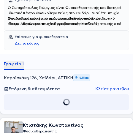
Ο Σωτηρόπουλος Γεώργιος είναι Φυσικοθεραπευτής και διατηρεί
ιδιωτικό Κέντρο Φυσικοθεραπείας στο Χαϊδάρι. Διαθέτει πτυχίο
Φυσικοθεραπείας από το Ανώτατο Τεχνολογικό Εκπαιδευτικό
Στο ιδιωτικό του κέντρο προσφέρει πλήθος υπηρεσιών,
Ίδρυμα Αθηνών και πτυχίο Παραδοσιακής Κινεζικής Ιατρικής από
εξατομικευμένες για τις ανάγκες εκάστοτε ασθενούς.
το Chengdu University of Traditional Chinese Medicine της Κίνας. Ο
ειδικός έχει εργαστεί στο Ιατρείο Πόνου του Γενικού Νοσοκομείου
Επίσκεψη για φυσικοθεραπεία
Νίκαιας.
Δες το κόστος
Γραφείο 1
Καραϊσκάκη 126, Χαϊδάρι, ΑΤΤΙΚΗ
4,8 km
Επόμενη διαθεσιμότητα
Κλείσε ραντεβού
Κτιστάκης Κωνσταντίνος
Φυσικοθεραπευτής