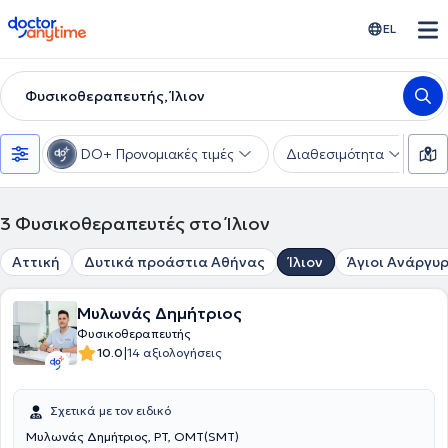
doctoranytime
EL
Φυσικοθεραπευτής, Ίλιον
DO+ Προνομιακές τιμές
Διαθεσιμότητα
Υ
3
Φυσικοθεραπευτές στο Ίλιον
Αττική
Δυτικά προάστια Αθήνας
Ίλιον
Άγιοι Ανάργυρ
Μυλωνάς Δημήτριος
Φυσικοθεραπευτής
|
10.0
14 αξιολογήσεις
Σχετικά με τον ειδικό
Μυλωνάς Δημήτριος, PT, OMT(SMT)