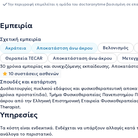
μηχανήματα όπως μαγνητικός διεγέρτης, κρουστικός υπέρηχος, te
Την περιγραφή επιμελείται η ομάδα του doctoranytime βασισμένη σε επ
κλπ. Πλαισιώνεται από φυσικοθεραπευτές μέλη του Πανελλήνιου 
Τέλος, αντιμετωπίζονται μυοσκελετικές παθήσεις, αθλητικές κακώ
παθήσεις, ενώ υπάρχει
δυνατότητα και για κατ΄ οίκον θεραπείε
Εμπειρία
Σχετική εμπειρία
Βελονισμός
Ακράτεια
Αποκατάστση άνω άκρου
Θεραπεία TECAR
Αποκατάσταση άνω άκρου
Μετεγχ
30 χρόνια εμπειρίας και συνεχιζόμενης εκπαίδευσης. Αποκατάστ
10 συστάσεις ασθενών
Σπουδές και κατάρτιση
Δυσλειτουργίες πυελικού εδάφους και φυσικοθεραπευτική αποκα
χρόνια προστατίτιδα), Τμήμα Φυσικοθεραπείας Πανεπιστημίου 
άκρου από την Ελληνική Επιστημονική Εταιρεία Φυσικοθεραπείας 
Therapist.
Υπηρεσίες
Τα κόστη είναι ενδεικτικά. Ενδέχεται να υπάρξουν αλλαγές κατά 
ανάλογα το περιστατικό.