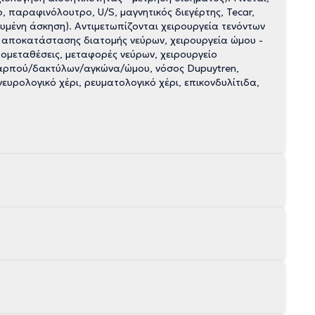
 παραφινόλουτρο, U/S, μαγνητικός διεγέρτης, Tecar,
ευμένη άσκηση). Αντιμετωπίζονται χειρουργεία τενόντων
α αποκατάστασης διατομής νεύρων, χειρουργεία ώμου -
μεταθέσεις, μεταφορές νεύρων, χειρουργείο
α καρπού/δακτύλων/αγκώνα/ώμου, νόσος Dupuytren,
υρολογικό χέρι, ρευματολογικό χέρι, επικονδυλίτιδα,