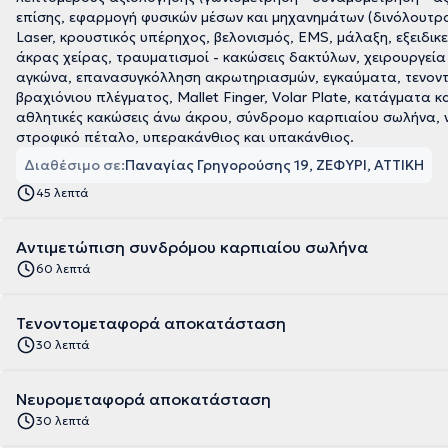
επίσης, εφαρμογή φυσικών μέσων και μηχανημάτων (δινόλουτρο,
Laser, κρουστικός υπέρηχος, βελονισμός, ΕMS, μάλαξη, εξειδικ
άκρας χείρας, τραυματισμοί - κακώσεις δακτύλων, χειρουργεί
αγκώνα, επανασυγκόλληση ακρωτηριασμών, εγκαύματα, τενοντο
βραχιόνιου πλέγματος, Mallet Finger, Volar Plate, κατάγματ
αθλητικές κακώσεις άνω άκρου, σύνδρομο καρπιαίου σωλήνα, νε
στροφικό πέταλο, υπερακάνθιος και υπακάνθιος.
Διαθέσιμο σε:
Παναγίας Γρηγορούσης 19, ΖΕΦΥΡΙ, ΑΤΤΙΚΗ
45 λεπτά
Αντιμετώπιση συνδρόμου καρπιαίου σωλήνα
60 λεπτά
Τενοντομεταφορά αποκατάσταση
30 λεπτά
Νευρομεταφορά αποκατάσταση
30 λεπτά