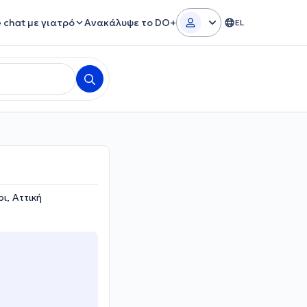
e chat με γιατρό
Ανακάλυψε το DO+
EL
ι, Αττική