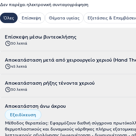
Δεν παρέχει ηλεκτρονική συνταγογράφηση
Όλες
Επίσκεψη
Θέματα υγείας
Εξετάσεις & Επεμβάσει
Επίσκεψη μέσω βιντεοκλήσης
30 λεπτά
Αποκατάσταση μετά από χειρουργείο χεριού (Hand Th
45 λεπτά
Αποκατάσταση ρήξης τένοντα χεριού
30 λεπτά
Αποκατάστση άνω άκρου
Εξειδίκευση
Μέθοδος θεραπείας: Εφαρμόζουν διεθνή σύγχρονα πρωτόκολλ
θερμοπλαστικούς και δυναμικούς νάρθηκες πλήρως εξατομικευ
λεπτομερούς αξιολόγησης (γωνιομέτρηση - δυναμομέτρηση - αξι