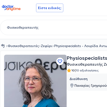
doctoranytime
Είστε ειδικός;
Φυσικοθεραπευτές
Ζεφύρι
Physiospecialists - Λουρίδα Αντ
Physiospecialist
Φυσικοθεραπευτής Ζ
|
10
10 αξιολογήσεις
Διεύθυνση
Παναγίας Γρηγορούσ