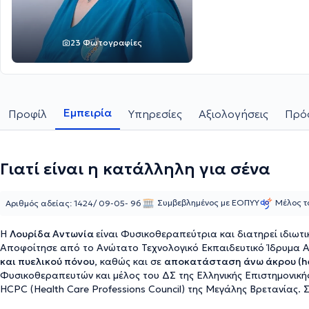
23 Φωτογραφίες
Εμπειρία
Προφίλ
Υπηρεσίες
Αξιολογήσεις
Πρόσ
Γιατί είναι η κατάλληλη για σένα
Συμβεβλημένος με ΕΟΠΥΥ
Μέλος τ
Αριθμός αδείας: 1424/ 09-05- 96
Η
Λουρίδα Αντωνία
είναι Φυσικοθεραπεύτρια και διατηρεί ιδιωτ
Αποφοίτησε από το Ανώτατο Τεχνολογικό Εκπαιδευτικό Ίδρυμα Αθ
και πυελικού πόνου,
καθώς και σε
αποκατάσταση άνω άκρου (h
Φυσικοθεραπευτών και μέλος του ΔΣ της Ελληνικής Επιστημονικής
HCPC (Health Care Professions Council) της Μεγάλης Βρετανίας.
παρακολουθήσει πλήθος σεμιναρίων και συνεδρίων. Το φυσικοθε