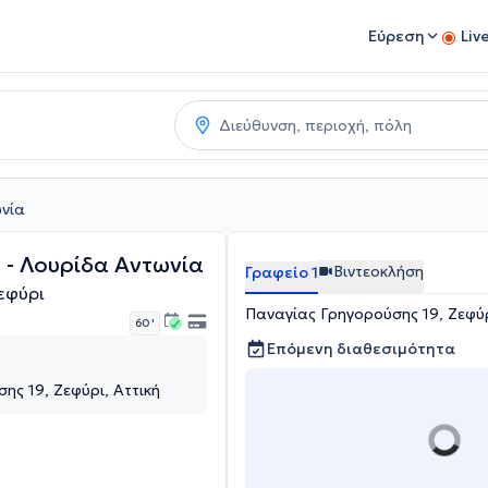
Εύρεση
Liv
ωνία
s - Λουρίδα Αντωνία
Βιντεοκλήση
Γραφείο 1
εφύρι
Παναγίας Γρηγορούσης 19, Ζεφύρ
60 '
Επόμενη διαθεσιμότητα
ης 19, Ζεφύρι, Αττική