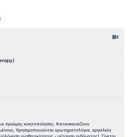
ς
erapy)
α πρώιμης κινητοποίησης. Κατασκευάζουν
μένους. Χρησιμοποιούνται ερωτηματολόγια, εργαλεία
ολόγηση αισθητικότητας - μέτρηση οιδήματος). Γίνεται,