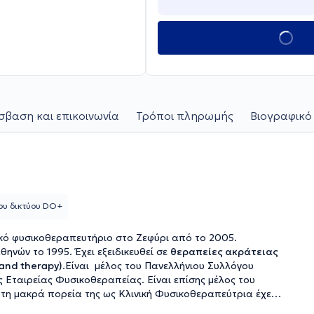
βαση και επικοινωνία
Τρόποι πληρωμής
Βιογραφικό
ου δικτύου DO+
ικό φυσικοθεραπευτήριο στο Ζεφύρι από το 2005.
ηνών το 1995. Έχει εξειδικευθεί σε
θεραπείες ακράτειας
and therapy)
.Είναι μέλος του Πανελλήνιου Συλλόγου
 Εταιρείας Φυσικοθεραπείας. Είναι επίσης μέλος του
 Στη μακρά πορεία της ως Κλινική Φυσικοθεραπεύτρια έχει
ραπευτήριο είναι πλήρως εξοπλισμένο με σύγχρονα