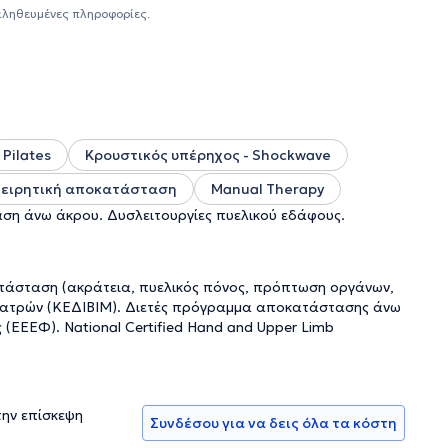
car, biofeedback, έλξη-αποσυμπίεση σπονδυλικής στήλης
αληθευμένες πληροφορίες.
Συλλόγου Φυσικοθεραπευτών, με μεγάλη κλινική εμπειρία.
σεις, λεμφοίδημα, νευρολογικές και ρευματολογικές
ς.
Pilates
Κρουστικός υπέρηχος - Shockwave
ειρητική αποκατάσταση
Manual Therapy
αση άνω άκρου. Δυσλειτουργίες πυελικού εδάφους.
τάσταση (ακράτεια, πυελικός πόνος, πρόπτωση οργάνων,
Πατρών (ΚΕΔΙΒΙΜ). Διετές πρόγραμμα αποκατάστασης άνω
(ΕΕΕΦ). National Certified Hand and Upper Limb
την επίσκεψη
Συνδέσου για να δεις όλα τα κόστη