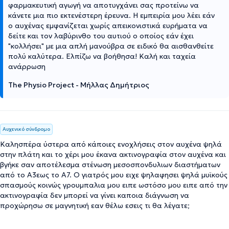
φαρμακευτική αγωγή να αποτυγχάνει σας προτείνω να
κάνετε μια πιο εκτενέστερη έρευνα. Η εμπειρία μου λέει εάν
ο αυχένας εμφανίζεται χωρίς απεικονιστικά ευρήματα να
δείτε και τον λαβύρινθο του αυτιού ο οποίος εάν έχει
"κολλήσει" με μια απλή μανούβρα σε ειδικό θα αισθανθείτε
πολύ καλύτερα. Ελπίζω να βοήθησα! Καλή και ταχεία
ανάρρωση
The Physio Project - Μήλλας Δημήτριος
Αυχενικό σύνδρομο
Καλησπέρα ύστερα από κάποιες ενοχλήσεις στον αυχένα ψηλά
στην πλάτη και το χέρι μου έκανα ακτινογραφία στον αυχένα και
βγήκε σαν αποτέλεσμα στένωση μεσοσπονδυλιων διαστήματων
από το Α3εως το Α7. Ο γιατρός μου ειχε ψηλαφησει ψηλά μυϊκούς
σπασμούς κοινώς γρουμπαλια μου ειπε ωστόσο μου ειπε από την
ακτινογραφία δεν μπορεί να γίνει καποια διάγνωση να
προχώρησω σε μαγνητική εαν θέλω εσεις τι θα λέγατε;