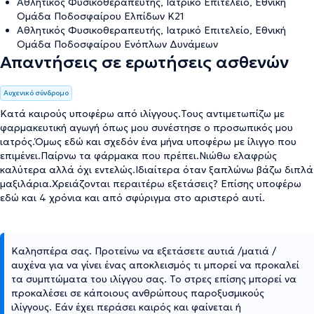
Αθλητικός Φυσικοθεραπευτής, Ιατρικό Επιτελείο, Εθνική
Ομάδα Ποδοσφαίρου Ελπίδων Κ21
Αθλητικός Φυσικοθεραπευτής, Ιατρικό Επιτελείο, Εθνική
Ομάδα Ποδοσφαίρου Ενόπλων Δυνάμεων
Απαντήσεις σε ερωτήσεις ασθενών
Αυχενικό σύνδρομο
Κατά καιρούς υποφέρω από ιλίγγους.Τους αντιμετωπίζω με
φαρμακευτική αγωγή όπως μου συνέστησε ο προσωπικός μου
ιατρός.Όμως εδώ και σχεδόν ένα μήνα υποφέρω με ίλιγγο που
επιμένει.Παίρνω τα φάρμακα που πρέπει.Νιώθω ελαφρώς
καλύτερα αλλά όχι εντελώς.Ιδιαίτερα όταν ξαπλώνω βάζω διπλά
μαξιλάρια.Χρειάζονται περαιτέρω εξετάσεις? Επίσης υποφέρω
εδώ και 4 χρόνια και από σφύριγμα στο αριστερό αυτί.
Καλησπέρα σας. Προτείνω να εξετάσετε αυτιά /ματιά /
αυχένα για να γίνει ένας αποκλεισμός τι μπορεί να προκαλεί
τα συμπτώματα του ιλίγγου σας. Το στρες επίσης μπορεί να
προκαλέσει σε κάποιους ανθρώπους παροξυσμικούς
ιλίγγους. Εάν έχει περάσει καιρός και φαίνεται ή