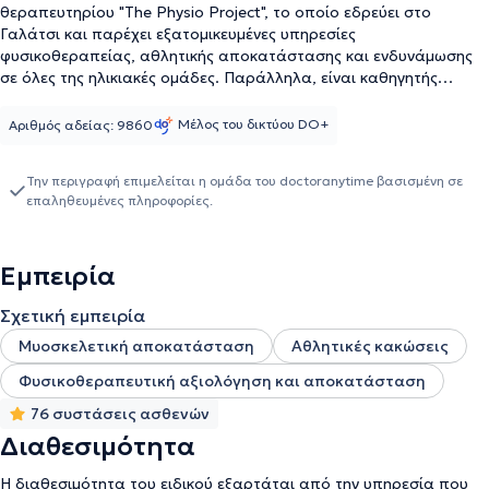
θεραπευτηρίου "The Physio Project", το οποίο εδρεύει στο
Γαλάτσι και παρέχει εξατομικευμένες υπηρεσίες
φυσικοθεραπείας, αθλητικής αποκατάστασης και ενδυνάμωσης
σε όλες της ηλικιακές ομάδες. Παράλληλα, είναι καθηγητής
φυσικής αγωγής, απόφοιτος του ΤΕΦΑΑ Σερρών (ΑΠΘ) και
εξειδικευμένος φυσικοθεραπευτής του πανεπιστημίου Καρόλου
Μέλος του δικτύου DO+
Αριθμός αδείας: 9860
Πράγας (Τσεχία, FTVS). Κατά την πολυετή διαμονή του στην
Τσεχία, εργάστηκε στο Στρατιωτικό νοσοκομείο Πράγας (UVN
Την περιγραφή επιμελείται η ομάδα του doctoranytime βασισμένη σε
Praha) με παράλληλη ενασχόληση στα τμήματα υποδομών της
επαληθευμένες πληροφορίες.
Sparta Praha HC – U19. Επίσης, έχει διατελέσει Κλινικός
Εκπαιδευτής και υπεύθυνος του τμήματος έρευνας και ανάπτυξης
του τομέα ανάπτυξης τεχνολογιών φυσικοθεραπείας της BTL
Εμπειρία
Medical Technologies. Αμέσως μετά την επιστροφή του στην
Ελλάδα ανέλαβε καθήκοντα ως Φυσικοθεραπευτής της Εθνικής
Σχετική εμπειρία
Ομάδας Ενόπλων Δυνάμεων Ποδοσφαίρου και ως
Ομοσπονδιακός Αθλητικός Φυσικοθεραπευτής της Εθνικής
Μυοσκελετική αποκατάσταση
Αθλητικές κακώσεις
Ομάδας Ποδοσφαίρου Ελπίδων - U21, μέχρι και σήμερα. Τέλος,
Φυσικοθεραπευτική αξιολόγηση και αποκατάσταση
εξειδικεύεται στη φυσικοθεραπευτική αξιολόγηση και
αποκατάσταση, στη μυοσκελετική αποκατάσταση και στις
76 συστάσεις ασθενών
αθλητικές κακώσεις.
Διαθεσιμότητα
Η διαθεσιμότητα του ειδικού εξαρτάται από την υπηρεσία που