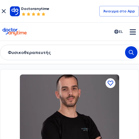
Doctoranytime
Άνοιγμα στο App
doctoranytime
EL
Φυσικοθεραπευτής