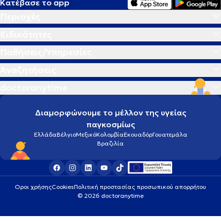
Κατέβασε το app
Περιοχές
Ειδικότητες
Παθήσεις/Υπηρεσίες
Αναζητήσεις
doctoranytime
Διαμορφώνουμε το μέλλον της υγείας
παγκοσμίως
Ελλάδα
Βέλγιο
Μεξικό
Κολομβία
Εκουαδόρ
Γουατεμάλα
Βραζιλία
Οροι χρήσης
Cookies
Πολιτική προστασίας προσωπικού απορρήτου
© 2026 doctoranytime