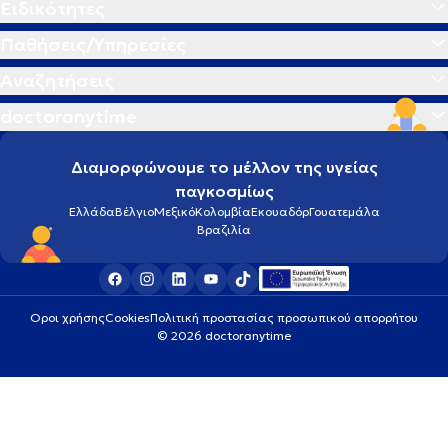
Ειδικότητες
Παθήσεις/Υπηρεσίες
Αναζητήσεις
doctoranytime
Διαμορφώνουμε το μέλλον της υγείας
παγκοσμίως
Ελλάδα
Βέλγιο
Μεξικό
Κολομβία
Εκουαδόρ
Γουατεμάλα
Βραζιλία
Οροι χρήσης
Cookies
Πολιτική προστασίας προσωπικού απορρήτου
© 2026 doctoranytime