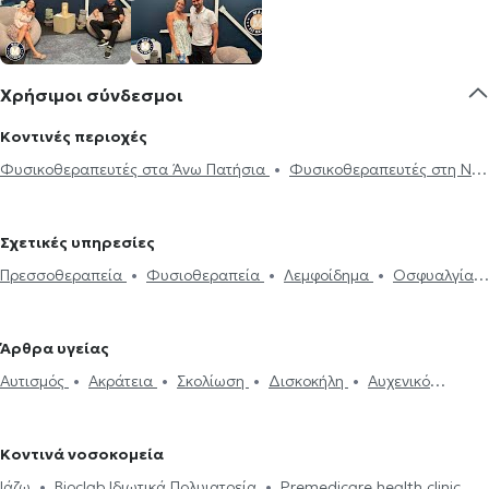
Χρήσιμοι σύνδεσμοι
Κοντινές περιοχές
Φυσικοθεραπευτές στα Άνω Πατήσια
Φυσικοθεραπευτές στη Νέα
Φιλαδέλφεια
Φυσικοθεραπευτές στην Αθήνα
Φυσικοθεραπευτές στους Αγίους Αναργύρους
Φυσικοθεραπευτές
Σχετικές υπηρεσίες
στα Πατήσια
Φυσικοθεραπευτές στη Νέα Ιωνία
Πρεσσοθεραπεία
Φυσιοθεραπεία
Λεμφοίδημα
Οσφυαλγία
Φυσικοθεραπευτές στο Γαλάτσι
Φυσικοθεραπευτές στα Κάτω
Αθλητικές κακώσεις
Διαμαγνητική αντλία
Θεραπεία Tecar
Πατήσια
Φυσικοθεραπευτές στο Ίλιον
Φυσικοθεραπευτές στην
Βελονισμός
Manual therapy
Αυτισμός
Oστικό οίδημα
Κυψέλη
Φυσικοθεραπευτές στο Περιστέρι
Φυσικοθεραπευτές
Άρθρα υγείας
Εγκεφαλικό επεισόδιο
Αυχενικό σύνδρομο
Δισκοκήλη
στη Μεταμόρφωση
Φυσικοθεραπευτές στις Αχαρνές
Αυτισμός
Ακράτεια
Σκολίωση
Δισκοκήλη
Αυχενικό
Επικονδυλίτιδα
Οστεοαρθρίτιδα
Σκολίωση
Σύνδρομο
Φυσικοθεραπευτές στο Νέο Ηράκλειο
Φυσικοθεραπευτές στη
σύνδρομο
Επικονδυλίτιδα
Οστεοαρθρίτιδα
Σύνδρομο
καρπιαίου σωλήνα
Κρουστικά κύματα
Πόνος στον ώμο
Νέα φιλοθέη
Φυσικοθεραπευτές στη Φιλοθέη
καρπιαίου σωλήνα
Φυσικοθεραπευτές στου Γκύζη
Φυσικοθεραπευτές στην
Κοντινά νοσοκομεία
Πετρούπολη
Φυσικοθεραπευτές στο Μαρούσι
Ιάζω
Bioclab Ιδιωτικά Πολυιατρεία
Premedicare health clinic