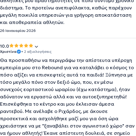
αθλητικές μου δραστηριότητες σε πολύ σύντομο χρονικό
διάστημα. Το προτείνω ανεπιφύλακτα, καθώς παρέχουν
μεγάλη ποικιλία υπηρεσιών για γρήγορη αποκατάσταση
και αποθεραπεία αθλητών.
26 Ιανουαρίου 2026
10.0
Χριστίνα
• 2 αξιολογήσεις
Θα προσπαθήσω να περιγράψω την απίστευτα υπέροχη
εμπειρία μου στο Rebound για να καταλάβει ο κόσμος το
πόσο αξίζει να επισκεφτείς αυτά τα παιδιά! Ξύπνησα με
τόσο μεγάλο πόνο στον δεξιό ώμο, που, εν μέσω
συνεχούς εορταστικού ωραρίου (έχω κατάστημα), ήταν
αδύνατον να εργαστώ αλλά και να αυτοεξυπηρετηθώ!
Επισκέφθηκα το κέντρο και μου έκλεισαν άμεσα
ραντεβού. Με ανέλαβε ο Ριχάρδος, με άκουσε
προσεκτικά και ασχολήθηκε μαζί μου για όση ώρα
χρειάστηκε να με "ξαναβάλει στον αγωνιστικό χώρο" σαν
να ήμουν αθλητής! Έκανε απίστευτη δουλειά, σε σημείο