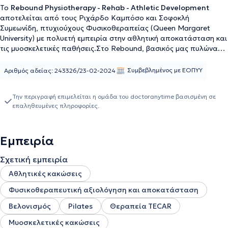
Το
Rebound Physiotherapy - Rehab - Athletic Development
αποτελείται από τους Ριχάρδο Καμπόσο και Σοφοκλή
Συμεωνίδη, πτυχιούχους Φυσικοθεραπείας (Queen Margaret
University) με πολυετή εμπειρία στην αθλητική αποκατάσταση και
τις μυοσκελετικές παθήσεις.Στο Rebound, βασικός μας πυλώνας
είναι η πίστη στον άνθρωπο και στον αγώνα του για ανάκαμψη
και επίτευξη κορυφαίων επιδόσεων,τόσο σε αθλητικό όσο και σε
Συμβεβλημένος με ΕΟΠΥΥ
Αριθμός αδείας: 243326/23-02-2024
καθημερινό επίπεδο.Η προσέγγισή μας είναι εξατομικευμένη,
προσαρμοσμένη στις ανάγκες κάθε ανθρώπου ξεχωριστά, με
Την περιγραφή επιμελείται η ομάδα του doctoranytime βασισμένη σε
στόχο το καλύτερο δυνατό αποτέλεσμα.Ο Ριχάρδος έχει
επαληθευμένες πληροφορίες.
διατελέσει επικεφαλής φυσικοθεραπευτής σε ομάδες όπως η ΚΑΕ
ΑΕΚ, η Unics Kazan και η Εθνική Ελλάδος Ανδρών,ενώ ο
Σοφοκλής εξειδικεύεται στις αθλητικές κακώσεις, τις
Εμπειρία
μυοσκελετικές παθήσεις και το Clinical Pilates, δημιουργώντας την
υπηρεσία Athletic Recovery. Και οι δύο είναι μέλη του
Σχετική εμπειρία
Πανελλήνιου Συλλόγου Φυσικοθεραπευτών και μιλούν άπταιστα
Αγγλικά.
Αθλητικές κακώσεις
Φυσικοθεραπευτική αξιολόγηση και αποκατάσταση
Βελονισμός
Pilates
Θεραπεία TECAR
Μυοσκελετικές κακώσεις