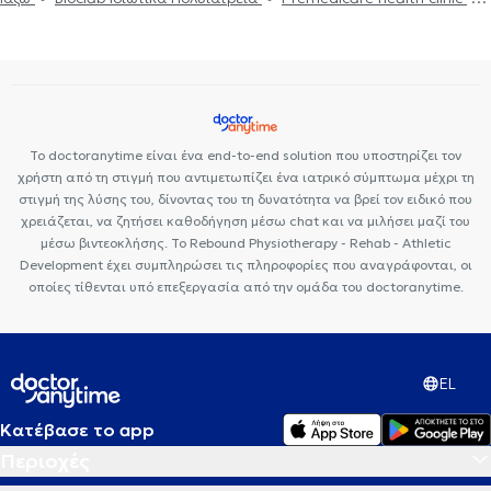
Φυσικοθεραπευτές στον Κολωνό
Premedicare Health Clinic
Center NT-CardioMetabolics
Το doctoranytime είναι ένα end-to-end solution που υποστηρίζει τον
χρήστη από τη στιγμή που αντιμετωπίζει ένα ιατρικό σύμπτωμα μέχρι τη
στιγμή της λύσης του, δίνοντας του τη δυνατότητα να βρεί τον ειδικό που
χρειάζεται, να ζητήσει καθοδήγηση μέσω chat και να μιλήσει μαζί του
μέσω βιντεοκλήσης. Το Rebound Physiotherapy - Rehab - Athletic
Development έχει συμπληρώσει τις πληροφορίες που αναγράφονται, οι
οποίες τίθενται υπό επεξεργασία από την ομάδα του doctoranytime.
EL
Κατέβασε το app
Περιοχές