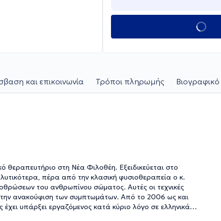
βαση και επικοινωνία
Τρόποι πληρωμής
Βιογραφικό
κό θεραπευτήριο στη Νέα Φιλοθέη. Εξειδικεύεται στο
λυτικότερα, πέρα από την κλασική φυσιοθεραπεία ο κ.
 αρθρώσεων του ανθρωπίνου σώματος. Αυτές οι τεχνικές
 στην ανακούφιση των συμπτωμάτων. Από το 2006 ως και
 έχει υπάρξει εργαζόμενος κατά κύριο λόγο σε ελληνικά
τικό του ιατρείο όσο και σε κατ’ οίκον επισκέψεις, μπορεί