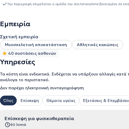
να ανταπεξέλθει σε οποιοδήποτε περιστατικό με κύριο στόχο τη
Την περιγραφή επιμελείται η ομάδα του doctoranytime βασισμένη σε επ
κλασικές θεραπείες αποκατάστασης, πραγματοποιεί και πελματο
και συνεδρίων πάνω στον τομέα του, εμπλουτίζοντας έτσι τις γνώσ
Εμπειρία
Σχετική εμπειρία
Μυοσκελετική αποκατάσταση
Αθλητικές κακώσεις
40 συστάσεις ασθενών
Υπηρεσίες
Τα κόστη είναι ενδεικτικά. Ενδέχεται να υπάρξουν αλλαγές κατά 
ανάλογα το περιστατικό.
Δεν παρέχει ηλεκτρονική συνταγογράφηση
Όλες
Επίσκεψη
Θέματα υγείας
Εξετάσεις & Επεμβάσει
Επίσκεψη για φυσικοθεραπεία
60 λεπτά