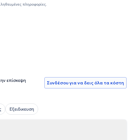
 δική σας εξυπηρέτηση. Επιπρόσθετα, πέρα από τις
αληθευμένες πληροφορίες.
γράφημα. Τέλος, έχει παρακολουθήσει πλήθος σεμιναρίων
εις του.
την επίσκεψη
Συνδέσου για να δεις όλα τα κόστη
ς
Εξειδικευση