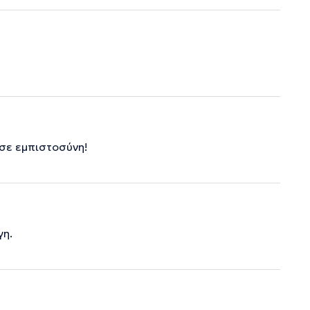
υσε εμπιστοσύνη!
γη.