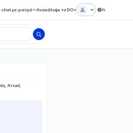
e chat με γιατρό
Ανακάλυψε το DO+
EL
έη, Αττική