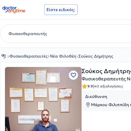
doctoranytime
Είστε ειδικός;
Φυσικοθεραπευτές
Νέα Φιλοθέη
Σούκος Δημήτρης
Σούκος Δημήτρη
Φυσικοθεραπευτής Ν
|
9.9
40 αξιολογήσεις
Διεύθυνση
Mάρκου Φιλιππίδη 6