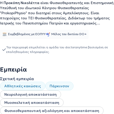
Η
Προκόπη Νικολέττα
είναι Φυσικοθεραπευτής και Επιστημονική
Υπεύθυνή του ιδιωτικού Κέντρου Φυσικοθεραπείας
"ProkopiPhysio" που διατηρεί στους Αμπελόκηπους. Είναι
πτυχιούχος του ΤΕΙ Φυσικοθεραπείας, Διδάκτωρ του τμήματος
Ιατρικής του Πανεπιστημίου Πατρών και εργαστηριακός
συνεργάτης του τμήματος Φυσικοθεραπείας του Πανεπιστημίου
Δυτικής Ελλάδας. Έχει λάβει μετεκπαίδευση πάνω στη
Συμβεβλημένος με ΕΟΠΥΥ
Μέλος του δικτύου DO+
Γυναικολογική Φυσικοθεραπεία και είναι πιστοποιημένη Pelvic
Floor Trainer (PFT), για την αποκατάσταση του πυελικού
Την περιγραφή επιμελείται η ομάδα του doctoranytime βασισμένη σε
εδάφους. Επίσης, έχει εξειδικευτεί με τους πλέον σύγχρονους
επαληθευμένες πληροφορίες.
τρόπους στην αποκατάσταση παθήσεων της σπονδυλικής
στήλης, στην Αναπνευστική Φυσικοθεραπεία στη θεραπεία της
κάτω γνάθου, στο βελονισμό (Dry Needling) και στη Σπλαχνική
Εμπειρία
κινητοποίηση (Barral technique, Grenoble, France). Αποτελεί μέλος
των European Parkinson Disease Association (EPDA) καθώς και
Σχετική εμπειρία
της Ελληνικής Εταιρείας για την νόσο του Parkinson
''ΕΠΙΚΟΥΡΟΣ-κίνηση'' καθώς διαθέτει πολυετη εμπειρία στην
Αθλητικές κακώσεις
Πάρκινσον
αποκατάσταση ασθενών με τη συγκεκριμένη νόσο. Ακόμη,
διαθέτει πιστοποίηση σε τεχνικές manual therapy και τεχνικές
Νευρολογική αποκατάσταση
χειροπρακτικής Maitland και Ackermann για αξιολόγηση και
Μυοσκελετική αποκατάσταση
θεραπεία μυοσκελετικών προβλημάτων σε όλο το σώμα. Τέλος,
είναι αξιοσημείωτη η κλινική της εμπειρία καθώς έχει εργαστεί σε
Φυσικοθεραπευτική αξιολόγηση και αποκατάσταση