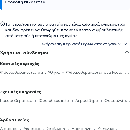
Προκόπη Νικολέττα
Το περιεχόμενο των απαντήσεων είναι αυστηρά ενημερωτικό
και δεν πρέπει να θεωρηθεί υποκατάστατο συμβουλευτικής
από ιατρούς ή επαγγελματίες υγείας
Φόρτωση περισσότερων απαντήσεων
Χρήσιμοι σύνδεσμοι
Κοντινές περιοχές
Φυσικοθεραπευτές στην Αθήνα
Φυσικοθεραπευτές στα Ιλίσια
Φυσικοθεραπευτές στη Νίκαια
Φυσικοθεραπευτές στου
Ζωγράφου
Φυσικοθεραπευτές στου Γκύζη
Φυσικοθεραπευτές
Σχετικές υπηρεσίες
στην Καισαριανή
Φυσικοθεραπευτές στο Παγκράτι
Πρεσσοθεραπεία
Φυσιοθεραπεία
Λεμφοίδημα
Οσφυαλγία
Φυσικοθεραπευτές στη Νέα φιλοθέη
Φυσικοθεραπευτές στο Νέο
Αθλητικές κακώσεις
Διαμαγνητική αντλία
Θεραπεία Tecar
Ψυχικό
Φυσικοθεραπευτές στο Κολωνάκι
Φυσικοθεραπευτές
Βελονισμός
Manual therapy
Αυτισμός
Oστικό οίδημα
στον Βύρωνα
Φυσικοθεραπευτές στην Κυψέλη
Άρθρα υγείας
Εγκεφαλικό επεισόδιο
Αυχενικό σύνδρομο
Δισκοκήλη
Φυσικοθεραπευτές στο Γαλάτσι
Φυσικοθεραπευτές στον
Αυτισμός
Ακράτεια
Σκολίωση
Δισκοκήλη
Αυχενικό