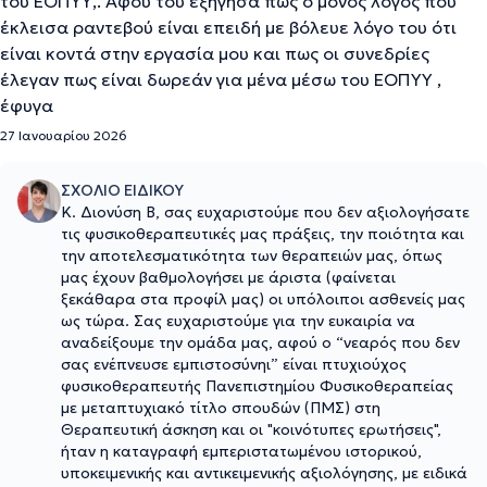
του ΕΟΠΥΥ,. Αφού του εξήγησα πως ο μόνος λόγος που
έκλεισα ραντεβού είναι επειδή με βόλευε λόγο του ότι
είναι κοντά στην εργασία μου και πως οι συνεδρίες
έλεγαν πως είναι δωρεάν για μένα μέσω του ΕΟΠΥΥ ,
έφυγα
27 Ιανουαρίου 2026
ΣΧΟΛΙΟ ΕΙΔΙΚΟΥ
Κ. Διονύση Β, σας ευχαριστούμε που δεν αξιολογήσατε
τις φυσικοθεραπευτικές μας πράξεις, την ποιότητα και
την αποτελεσματικότητα των θεραπειών μας, όπως
μας έχουν βαθμολογήσει με άριστα (φαίνεται
ξεκάθαρα στα προφίλ μας) οι υπόλοιποι ασθενείς μας
ως τώρα. Σας ευχαριστούμε για την ευκαιρία να
αναδείξουμε την ομάδα μας, αφού ο “νεαρός που δεν
σας ενέπνευσε εμπιστοσύνηι” είναι πτυχιούχος
φυσικοθεραπευτής Πανεπιστημίου Φυσικοθεραπείας
με μεταπτυχιακό τίτλο σπουδών (ΠΜΣ) στη
Θεραπευτική άσκηση και οι "κοινότυπες ερωτήσεις",
ήταν η καταγραφή εμπεριστατωμένου ιστορικού,
υποκειμενικής και αντικειμενικής αξιολόγησης, με ειδικά