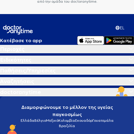
από την ομάδα του doctoranytime.
EL
Κατέβασε το app
Περιοχές
Ειδικότητες
Παθήσεις/Υπηρεσίες
Αναζητήσεις
doctoranytime
Διαμορφώνουμε το μέλλον της υγείας
παγκοσμίως
Ελλάδα
Βέλγιο
Μεξικό
Κολομβία
Εκουαδόρ
Γουατεμάλα
Βραζιλία