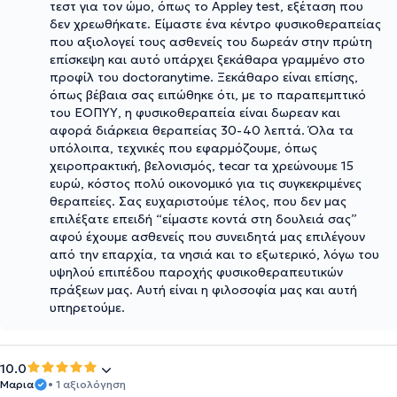
τεστ για τον ώμο, όπως το Appley test, εξέταση που
δεν χρεωθήκατε. Είμαστε ένα κέντρο φυσικοθεραπείας
που αξιολογεί τους ασθενείς του δωρεάν στην πρώτη
επίσκεψη και αυτό υπάρχει ξεκάθαρα γραμμένο στο
προφίλ του doctoranytime. Ξεκάθαρο είναι επίσης,
όπως βέβαια σας ειπώθηκε ότι, με το παραπεμπτικό
του ΕΟΠΥΥ, η φυσικοθεραπεία είναι δωρεαν και
αφορά διάρκεια θεραπείας 30-40 λεπτά. Όλα τα
υπόλοιπα, τεχνικές που εφαρμόζουμε, όπως
χειροπρακτική, βελονισμός, tecar τα χρεώνουμε 15
ευρώ, κόστος πολύ οικονομικό για τις συγκεκριμένες
θεραπείες. Σας ευχαριστούμε τέλος, που δεν μας
επιλέξατε επειδή “είμαστε κοντά στη δουλειά σας”
αφού έχουμε ασθενείς που συνειδητά μας επιλέγουν
από την επαρχία, τα νησιά και το εξωτερικό, λόγω του
υψηλού επιπέδου παροχής φυσικοθεραπευτικών
πράξεων μας. Αυτή είναι η φιλοσοφία μας και αυτή
υπηρετούμε.
10.0
Μαρια
• 1 αξιολόγηση