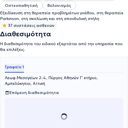
πολυάριθμες κλινικές και νοσοκομεία όπως το Πανεπιστημιακό
Οστεοπαθητική
Βελονισμός
Νοσοκομείο Πατρών, Γενικό Κρατικό Νίκαιας, ΙΑΣΩ General
Hospital και Λευκός Σταυρός Αθηνών.
Εξειδίκευση στη θεραπεία προβλημάτων γνάθου, στη θεραπεία
Parkinson, στη σκολίωση και στη σπονδυλική στήλη
37 συστάσεις ασθενών
Διαθεσιμότητα
Η διαθεσιμότητα του ειδικού εξαρτάται από την υπηρεσία που
θα επιλέξεις.
Γραφείο 1
Λεωφ.Μεσογείων 2-4, Πύργος Αθηνών Γ' κτήριο,
Αμπελόκηποι, Αττική
Επόμενη διαθεσιμότητα