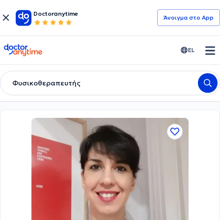
Doctoranytime
Άνοιγμα στο App
doctoranytime
EL
Φυσικοθεραπευτής