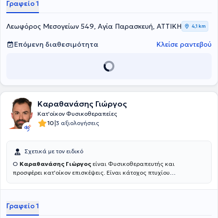
Γραφείο 1
Λεωφόρος Μεσογείων 549, Αγία Παρασκευή, ΑΤΤΙΚΗ
4,1 km
Επόμενη διαθεσιμότητα
Κλείσε ραντεβού
Καραθανάσης Γιώργος
Κατ'οίκον Φυσικοθεραπείες
|
10
3 αξιολογήσεις
Σχετικά με τον ειδικό
Ο
Καραθανάσης Γιώργος
είναι Φυσικοθεραπευτής και
προσφέρει κατ'οίκον επισκέψεις. Είναι κάτοχος πτυχίου
Φυσικοθεραπείας από το Ανώτατο Εκπαιδευτικό Ιδρυμα Πατρών
(ΑΤΕΙ) ενώ στη συνέχεια μετεκπαιδεύτηκε στη Νευρο- μυοσκελετική
Παθολογία και την μέθοδο "Clinical Pilates". Από το 2009 έως και
Γραφείο 1
σήμερα εργάζεται στον κλάδο της Φυσικοθεραπείας προσφέροντας
ιδιωτικές επισκέψεις κατ'οίκον αλλά και έχοντας εργαστεί ως