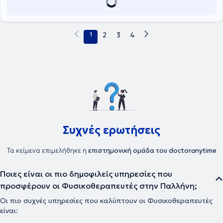
αθλητικών, νευρολογικών και καρδιοαναπνευστικών παθήσεων,
ενώ πραγματοποιεί και θεραπείες κατ’ οικον. Τέλος είναι τακτικό
μέλος του Πανελλήνιου Συλλόγου Φυσικοθεραπευτών.
1
2
3
4
Συχνές ερωτήσεις
Τα κείμενα επιμελήθηκε η
επιστημονική ομάδα του doctoranytime
Ποιες είναι οι πιο δημοφιλείς υπηρεσίες που
προσφέρουν οι Φυσικοθεραπευτές στην Παλλήνη;
Οι πιο συχνές υπηρεσίες που καλύπτουν οι Φυσικοθεραπευτές
είναι: