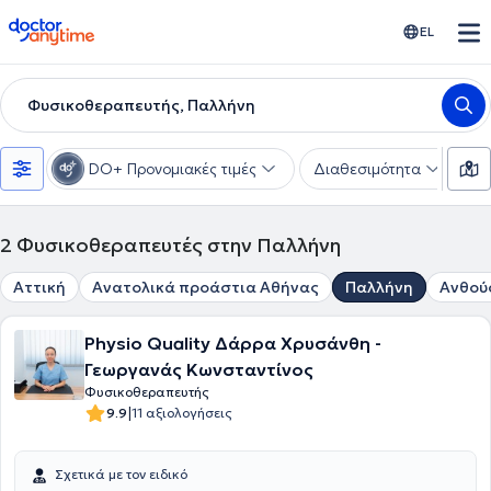
doctoranytime
EL
Φυσικοθεραπευτής, Παλλήνη
DO+ Προνομιακές τιμές
Διαθεσιμότητα
Υ
2
Φυσικοθεραπευτές στην Παλλήνη
Αττική
Ανατολικά προάστια Αθήνας
Παλλήνη
Ανθού
Physio Quality Δάρρα Χρυσάνθη -
Γεωργανάς Κωνσταντίνος
Φυσικοθεραπευτής
|
9.9
11 αξιολογήσεις
Σχετικά με τον ειδικό