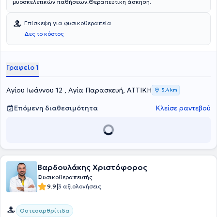
μυοσκελετικών παθήσεων.Θεραπευτικη άσκηση.
Επίσκεψη για φυσικοθεραπεία
Δες το κόστος
Γραφείο 1
Αγίου Ιωάννου 12 , Αγία Παρασκευή, ΑΤΤΙΚΗ
5,4 km
Επόμενη διαθεσιμότητα
Κλείσε ραντεβού
Βαρδουλάκης Χριστόφορος
Φυσικοθεραπευτής
|
9.9
3 αξιολογήσεις
Οστεοαρθρίτιδα