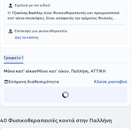
Σχετικά με τον ειδικό
Ο
Τζανίνης Βασίλης
είναι Φυσικοθεραπευτής και πραγματοποιεί
κατ' οίκον επισκέψεις. Είναι απόφοιτός του τμήματος Φυσικής
Αγωγής και του Αθλητισμού του Εθνικού και Καποδιστριακού
Πανεπιστημίου Αθηνών και του τμήματος Φυσικοθεραπείας του
Επίσκεψη για φυσικοθεραπεία
Πανεπιστημίου Δυτικής Αττικής. Διαθέτει αξιόλογη εμπειρία και
Δες το κόστος
είναι μέλος του Πανελλήνιου Συλλόγου Φυσικοθεραπευτών.
Ασχολείται με την αντιμετώπιση μυοσκελετικών παθήσεων,
νευρολογικών παθήσεων (Πάρκινσον, πολλαπλή σκλήρυνση κτλπ),
μετεγχειρητική αποκατάσταση, αναπνευστική φυσικοθεραπεία,
Γραφείο 1
αθλητικές κακώσεις, ημικρανίες.
Μόνο κατ' οίκον
Μόνο κατ' οίκον, Παλλήνη, ΑΤΤΙΚΗ
Επόμενη διαθεσιμότητα
Κλείσε ραντεβού
40
Φυσικοθεραπευτές κοντά στην Παλλήνη