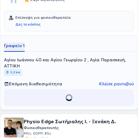
Επίσκεψη για φυσικοθεραπεία
Δες το κόστος
Γραφείο 1
Αγίου Ιωάννου 40 και Αγίου Γεωργίου 2 , Αγία Παρασκευή,
ΑΤΤΙΚΗ
5,2 km
Επόμενη διαθεσιμότητα
Κλείσε ραντεβού
Physio Edge Σωτήραλης Ι. - Ξενάκη Δ.
Φυσικοθεραπευτής
MSc, EDPP, BSc