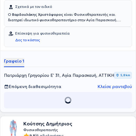
Σχετικά με τον ειδικό
O
Βαρδουλάκης Χριστόφορος
είναι Φυσικοθεραπευτής και
διατηρεί ιδιωτικό φυσικοθεραπευτήριο στην Αγία Παρασκευή.
Σπούδασε Φυσικοθεραπεία στο Τεχνολογικό Εκπαιδευτικό Ίδρυμα
Αθηνών και είναι κάτοχος μεταπτυχιακού τίτλου (MSc) στην
Επίσκεψη για φυσικοθεραπεία
Αθλητική Φυσικοθεραπεία από την Ιατρική Σχολή Novi Sad.
Δες το κόστος
Διαθέτει πολυετή εμπειρία και κατάρτιση στο χώρο και έχει
συνεργαστεί με ομάδες της Α' Εθνικής Ποδοσφαίρου, προσφέροντας
τις υπηρεσίες του. Τέλος, είναι εξειδικευμένος στη νευρολογική και
μυοσκελετική αποκατάσταση, καθώς και στις αθλητικές
Γραφείο 1
κακώσεις.
Πατριάρχη Γρηγορίου Ε' 31, Αγία Παρασκευή, ΑΤΤΙΚΗ
5,8 km
Επόμενη διαθεσιμότητα
Κλείσε ραντεβού
Κούτσης Δημήτριος
Φυσικοθεραπευτής
|
9.8
6 αξιολογήσεις