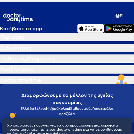
EL
Κατέβασε το app
Περιοχές
Ειδικότητες
Παθήσεις/Υπηρεσίες
Αναζητήσεις
doctoranytime
Διαμορφώνουμε το μέλλον της υγείας
παγκοσμίως
Ελλάδα
Βέλγιο
Μεξικό
Κολομβία
Εκουαδόρ
Γουατεμάλα
Βραζιλία
Χρησιμοποιούμε cookies για να σου προσφέρουμε μια κορυφαία
προσωποποιημένη εμπειρία doctoranytime και να σε βοηθήσουμε
να βρεις εύκολα αυτό που ψάχνεις.