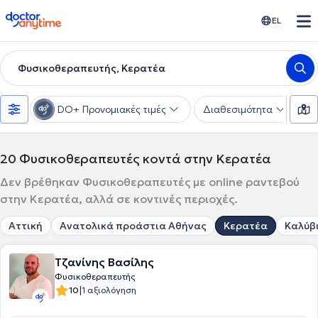
doctoranytime
EL
Φυσικοθεραπευτής, Κερατέα
DO+ Προνομιακές τιμές
Διαθεσιμότητα
Υ
20
Φυσικοθεραπευτές κοντά στην Κερατέα
Δεν βρέθηκαν Φυσικοθεραπευτές με online ραντεβού
στην Κερατέα, αλλά σε κοντινές περιοχές.
Αττική
Ανατολικά προάστια Αθήνας
Κερατέα
Καλύβ
Τζανίνης Βασίλης
Φυσικοθεραπευτής
|
10
1 αξιολόγηση