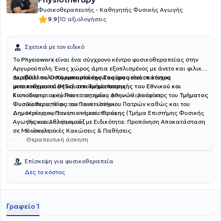
Φυσικοθεραπευτής - Καθηγητής Φυσικής Αγωγής
|
9.9
10 αξιολογήσεις
Σχετικά με τον ειδικό
Το
Physioworx
είναι ένα σύγχρονο κέντρο φυσικοθεραπείας στην
Αργυρούπολη. Ένας χώρος άρτια εξοπλισμένος με άνετο και φιλικό
περιβάλλον. Ο
Διαθέτει πολυετή εμπειρία έχοντας εργαστεί σε κέντρα
Καραναστάσης Σταύρος
είναι κάτοχος
μεταπτυχιακού
φυσικοθεραπείας και αποκατάστασης.
(MSc) στο Τμήμα Ιατρικής του Εθνικού και
Καποδιστριακού Πανεπιστημίου Αθηνών.
Στο κέντρο παρέχονται υπηρεσίες φυσικοθεραπείας
Απόφοιτος του
Τμήματος
Φυσικοθεραπείας
· Σύσταση θεραπευτικού πλάνου
του Πανεπιστήμιου Πατρών καθώς και του
Δημοκρίτειου Πανεπιστήμιου Θράκης
·
Μετεγχειρητική αποκατάσταση
(Τμήμα Επιστήμης Φυσικής
Αγωγής και Αθλητισμού) με Ειδικότητα: Προπόνηση Αποκατάσταση
· Θεραπευτικό μασάζ
σε Μυοσκελετικές Κακώσεις & Παθήσεις.
· Βελονισμό
· Θεραπευτική άσκηση
Επίσκεψη για φυσικοθεραπεία
Δες το κόστος
Γραφείο 1