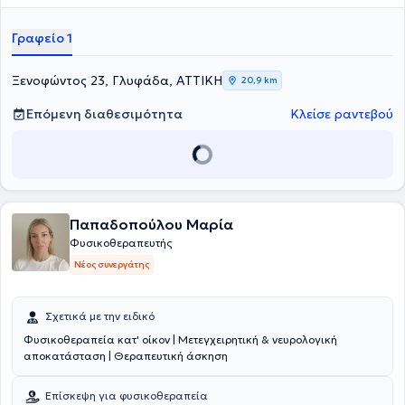
νευρομυοσκελετικά προβλήματα. Κάθε ασθενής είναι διαφορετικός
όποτε το πρόγραμμα είναι εξατομικευμένο για τον εκάστοτε ασθενή.
Γραφείο 1
Στο κέντρο παρέχονται ακόμα οι υπηρεσίες Personal Training,
Functional Training, Medical Training και Pilates.
Ξενοφώντος 23, Γλυφάδα, ΑΤΤΙΚΗ
20,9 km
Επόμενη διαθεσιμότητα
Κλείσε ραντεβού
Παπαδοπούλου Μαρία
Φυσικοθεραπευτής
Νέος συνεργάτης
Σχετικά με την ειδικό
Φυσικοθεραπεία κατ' οίκον | Μετεγχειρητική & νευρολογική
αποκατάσταση | Θεραπευτική άσκηση
Επίσκεψη για φυσικοθεραπεία