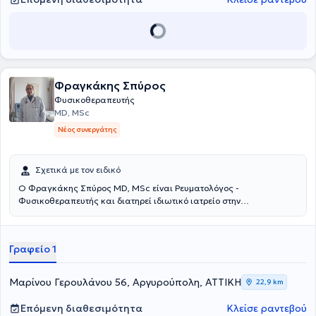
Συλλόγου Αθηνών. Στο φυσικοθεραπευτήριο του παρέχονται
υπηρεσίες αποκατάστασης, όπως Νευρομυικές και μυοσκελετικές
παθήσεις, Κρανιοεγκεφαλικές κακώσεις, αγγειακά εγκεφαλικά
επεισόδια, Απομυελινώσεις ( σκλήρυνση κατά πλάκας), εγκεφαλική
παράλυση, Παθήσεις και τραυματικές βλάβες του νωτιαίου μυελού
και των περιφερειακών νεύρων, Ρευματολογικές παθήσεις, ολικές
Φραγκάκης Σπύρος
αρθροπλαστικές, τενοντομεταθέσεις, κατάγματα κλπ, Αθλητικές
κακώσεις, Χρόνιος πόνος (Κεφαλαλγίες, αυχεναλγίες, οσφυαλγίες)
Φυσικοθεραπευτής
και Επαγγελματικά νοσήματα. Τέλος, το φυσικοθεραπευτήριο
MD, MSc
διαθέτει μαγνητικό διεγέρτη και Tecar (θεραπεία με
Νέος συνεργάτης
ραδιοσυχνότητες).
Σχετικά με τον ειδικό
Ο Φραγκάκης Σπύρος MD, MSc είναι Ρευματολόγος -
Φυσικοθεραπευτής και διατηρεί ιδιωτικό ιατρείο στην
Αργυρούπολη. Διαθέτει μεταπτυχιακό τίτλο στα Μεταβολικά
Νοσήματα των Οστών με βαθμό "Άριστα" από το Εθνικό και
Καποδιστριακό Πανεπιστήμιο Αθηνών, ενώ διαθέτει δίπλωμα
Γραφείο 1
Ιατρικού Βελονισμού μετά από επιτυχή παρακολούθηση με
εξετάσεις υπό την αιγίδα του Διεθνούς Συμβουλίου Ιατρικού
Βελονισμού. Επιπλέον, έχει παρακολουθήσει μετεκπαιδευτικά
Μαρίνου Γερουλάνου 56, Αργυρούπολη, ΑΤΤΙΚΗ
22,9 km
μαθήματα με πρακτική άσκηση από την Ιατρική Σχολή του
Πανεπιστημίου της Βιέννης, του Πανεπιστημίου Χάσσελτ και του
Επόμενη διαθεσιμότητα
Κλείσε ραντεβού
Πανεπιστημίου της Ζυρίχης. Παράλληλα, διαθέτει πολύτιμη