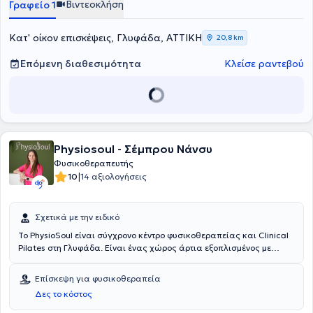
Βιντεοκλήση
Γραφείο 1
επιμόρφωση. Διακρίνεται για την αποτελεσματική επικοινωνία, την
ενσυναίσθηση και την ικανότητά του να ενδυναμώνει ασθενείς
κάθε ηλικίας μέσω πρόληψης, εκπαίδευσης και υποστήριξης στην
Κατ' οίκον επισκέψεις, Γλυφάδα, ΑΤΤΙΚΗ
20,8 km
αυτοδιαχείριση των συμπτωμάτων τους.
Επόμενη διαθεσιμότητα
Κλείσε ραντεβού
Physiosoul - Σέμπρου Νάνσυ
Φυσικοθεραπευτής
|
10
14 αξιολογήσεις
Σχετικά με την ειδικό
Το PhysioSoul είναι σύγχρονο κέντρο φυσικοθεραπείας και Clinical
Pilates στη Γλυφάδα. Είναι ένας χώρος άρτια εξοπλισμένος με
πρόσβαση ΑΜΕΑ σε ένα άνετο και φιλικό περιβάλλον. Η Σέμπρου
Νάνσυ είναι απόφοιτη του Τμήματος Φυσικοθεραπείας του
Επίσκεψη για φυσικοθεραπεία
Αλεξάνδρειου Τεχνολογικού Ιδρύματος Θεσσαλονίκης. Εν συνεχεία,
Δες το κόστος
μετεκπαιδεύτηκε στο Manual Therapy. Παρέχει όλη την απαραίτητη
εκπαίδευση στις πιο εξειδικευμένες θεραπείες αποκατάστασης σε