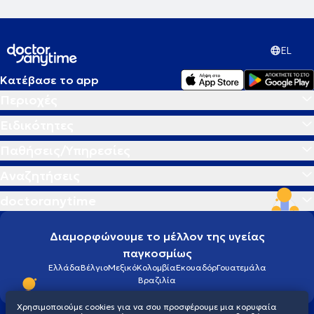
EL
Κατέβασε το app
Περιοχές
Ειδικότητες
Παθήσεις/Υπηρεσίες
Αναζητήσεις
doctoranytime
Διαμορφώνουμε το μέλλον της υγείας
παγκοσμίως
Ελλάδα
Βέλγιο
Μεξικό
Κολομβία
Εκουαδόρ
Γουατεμάλα
Βραζιλία
Χρησιμοποιούμε cookies για να σου προσφέρουμε μια κορυφαία