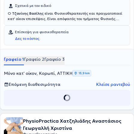
Σχετικά με τον ειδικό
Ο
Τζανίνης Βασίλης
είναι Φυσικοθεραπευτής και πραγματοποιεί
κατ' οίκον επισκέψεις. Είναι απόφοιτός του τμήματος Φυσικής
Αγωγής και του Αθλητισμού του Εθνικού και Καποδιστριακού
Πανεπιστημίου Αθηνών και του τμήματος Φυσικοθεραπείας του
Επίσκεψη για φυσικοθεραπεία
Πανεπιστημίου Δυτικής Αττικής. Διαθέτει αξιόλογη εμπειρία και
Δες το κόστος
είναι μέλος του Πανελλήνιου Συλλόγου Φυσικοθεραπευτών.
Ασχολείται με την αντιμετώπιση μυοσκελετικών παθήσεων,
νευρολογικών παθήσεων (Πάρκινσον, πολλαπλή σκλήρυνση κτλπ),
μετεγχειρητική αποκατάσταση, αναπνευστική φυσικοθεραπεία,
Γραφείο 1
Γραφείο 2
Γραφείο 3
αθλητικές κακώσεις, ημικρανίες.
Μόνο κατ' οίκον, Κορωπί, ΑΤΤΙΚΗ
13,9 km
Επόμενη διαθεσιμότητα
Κλείσε ραντεβού
PhysioPractica Χατζηλιάδης Αναστάσιος
Γεωργαλλή Χριστίνα