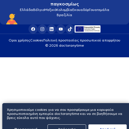
παγκοσμίως
Ελλάδα
Βέλγιο
Μεξικό
Κολομβία
Εκουαδόρ
Γουατεμάλα
Βραζιλία
Οροι χρήσης
Cookies
Πολιτική προστασίας προσωπικού απορρήτου
© 2026 doctoranytime
Χρησιμοποιούμε cookies για να σου προσφέρουμε μια κορυφαία
προσωποποιημένη εμπειρία doctoranytime και να σε βοηθήσουμε να
βρεις εύκολα αυτό που ψάχνεις.