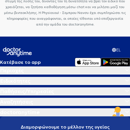
στιγμή της λύσης του, δίνοντας του τη δυνατότητα να βρεί τον ειδικό που
χρειάζεται, να ζητήσει καθοδήγηση μέσω chat και να μιλήσει μαζί του
μέσω βιντεοκλήσης. Η Physiosoul - Σεμπρου Νανσυ έχει συμπληρώσει τις
πληροφορίες που αναγράφονται, οι οποίες τίθενται υπό επεξεργασία
από την ομάδα του doctoranytime.
EL
Κατέβασε το app
Περιοχές
Ειδικότητες
Παθήσεις/Υπηρεσίες
Αναζητήσεις
doctoranytime
Διαμορφώνουμε το μέλλον της υγείας