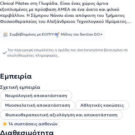
Clinical Pilates στη Γλυφάδα. Είναι ένας χώρος άρτια
εξοπλισμένος με πρόσβαση ΑΜΕΑ σε ένα άνετο και φιλικό
περιβάλλον. Η Σέμπρου Νάνσυ είναι απόφοιτη του Τμήματος
Φυσικοθεραπείας του Αλεξάνδρειου Τεχνολογικού Ιδρύματος
Θεσσαλονίκης. Εν συνεχεία, μετεκπαιδεύτηκε στο Manual
Therapy. Παρέχει όλη την απαραίτητη εκπαίδευση στις πιο
Συμβεβλημένος με ΕΟΠΥΥ
Μέλος του δικτύου DO+
εξειδικευμένες θεραπείες αποκατάστασης σε νευρομυοσκελετικά
προβλήματα. Κάθε ασθενής είναι διαφορετικός όποτε το
Την περιγραφή επιμελείται η ομάδα του doctoranytime βασισμένη σε
πρόγραμμα είναι εξατομικευμένο για τον εκάστοτε ασθενή. Στο
επαληθευμένες πληροφορίες.
κέντρο παρέχονται ακόμα οι υπηρεσίες Personal Training,
Functional Training, Medical Training και Pilates.
Εμπειρία
Σχετική εμπειρία
Νευρολογική αποκατάσταση
Μυοσκελετική αποκατάσταση
Αθλητικές κακώσεις
Φυσικοθεραπευτική αξιολόγηση και αποκατάσταση
14 συστάσεις ασθενών
Διαθεσιμότητα