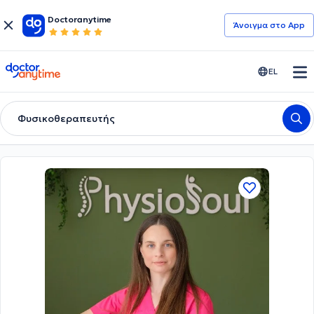
Doctoranytime
Άνοιγμα στο App
doctoranytime
EL
Φυσικοθεραπευτής