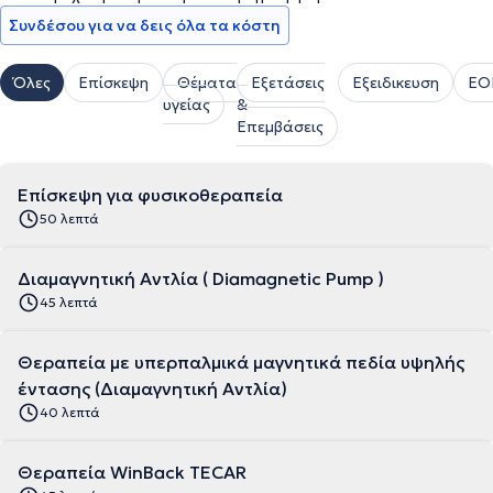
Συνδέσου για να δεις όλα τα κόστη
Όλες
Επίσκεψη
Θέματα
Εξετάσεις
Εξειδικευση
ΕΟ
υγείας
&
Επεμβάσεις
Επίσκεψη για φυσικοθεραπεία
50 λεπτά
Διαμαγνητική Αντλία ( Diamagnetic Pump )
45 λεπτά
Θεραπεία με υπερπαλμικά μαγνητικά πεδία υψηλής
έντασης (Διαμαγνητική Αντλία)
40 λεπτά
Θεραπεία WinBack TECAR