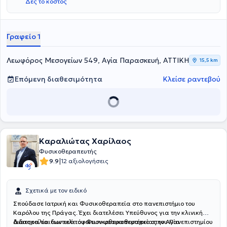
Δες το κόστος
Γραφείο 1
Λεωφόρος Μεσογείων 549, Αγία Παρασκευή, ΑΤΤΙΚΗ
15,5 km
Επόμενη διαθεσιμότητα
Κλείσε ραντεβού
Καραλιώτας Χαρίλαος
Φυσικοθεραπευτής
|
9.9
12 αξιολογήσεις
Σχετικά με τον ειδικό
Σπούδασε Ιατρική και Φυσικοθεραπεία στο πανεπιστήμιο του
Καρόλου της Πράγας. Έχει διατελέσει Υπεύθυνος για την κλινική
διδασκαλία των τελειόφοιτων φυσικοθεραπείας του Πανεπιστημίου
Διατηρεί το ιδιωτικό του Φυσικοθεραπευτήριο στην Αγία