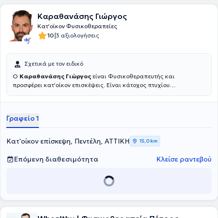
Καραθανάσης Γιώργος
Κατ'οίκον Φυσικοθεραπείες
|
10
3 αξιολογήσεις
Σχετικά με τον ειδικό
Ο
Καραθανάσης Γιώργος
είναι Φυσικοθεραπευτής και
προσφέρει κατ'οίκον επισκέψεις. Είναι κάτοχος πτυχίου
Φυσικοθεραπείας από το Ανώτατο Εκπαιδευτικό Ιδρυμα Πατρών
(ΑΤΕΙ) ενώ στη συνέχεια μετεκπαιδεύτηκε στη Νευρο- μυοσκελετική
Παθολογία και την μέθοδο "Clinical Pilates". Από το 2009 έως και
Γραφείο 1
σήμερα εργάζεται στον κλάδο της Φυσικοθεραπείας προσφέροντας
ιδιωτικές επισκέψεις κατ'οίκον αλλά και έχοντας εργαστεί ως
Φυσικοθεραπευτής σε νοσοκομεία και ιδιωτικά θεραπευτήρια,
Κατ'οίκον επίσκεψη, Πεντέλη, ΑΤΤΙΚΗ
15,0 km
αποκτώντας την ανάλογη εργασιακή εμπειρία. Τέλος, από το 2022
έως και σήμερα είναι Καθηγητής Φυσικοθεραπείας στο
Ινστιτούτο
Επόμενη διαθεσιμότητα
Κλείσε ραντεβού
Επαγγελματικής Κατάρτισης (
ΙΕΚ) "Ακμή".