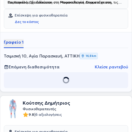
του Καρόλου, με ειδίκευση στη Ρευματολογία. Συμμετείχε στη
Παρασκευή.
Εξειδικεύεται στη Μυοσκελετική Αποκατάσταση, τις
συγγραφή του βιβλίου "Liver and biliary tract surgery book" για το
Αθλητικές κακώσεις και τη Φυσικοθεραπευτική αξιολόγηση &
Παγκόσμιο Συνέδριο Χειρουργικής Ήπατος που πραγματοποιήθηκε
αποκατάσταση, παρέχοντας εξατομικεύμενες θεραπείες.
Επίσκεψη για φυσικοθεραπεία
στην Αθήνα.
Δες το κόστος
Γραφείο 1
Τσιμισκή 10, Αγία Παρασκευή, ΑΤΤΙΚΗ
16,8 km
Επόμενη διαθεσιμότητα
Κλείσε ραντεβού
Κούτσης Δημήτριος
Φυσικοθεραπευτής
|
9.8
6 αξιολογήσεις
Επίσκεψη για φυσικοθεραπεία