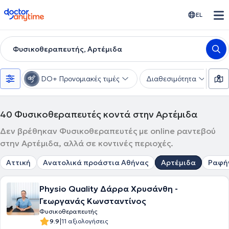
doctoranytime
EL
Φυσικοθεραπευτής, Αρτέμιδα
DO+ Προνομιακές τιμές
Διαθεσιμότητα
Υ
40
Φυσικοθεραπευτές κοντά στην Αρτέμιδα
Δεν βρέθηκαν Φυσικοθεραπευτές με online ραντεβού
στην Αρτέμιδα, αλλά σε κοντινές περιοχές.
Αττική
Ανατολικά προάστια Αθήνας
Αρτέμιδα
Ραφή
Physio Quality Δάρρα Χρυσάνθη -
Γεωργανάς Κωνσταντίνος
Φυσικοθεραπευτής
|
9.9
11 αξιολογήσεις