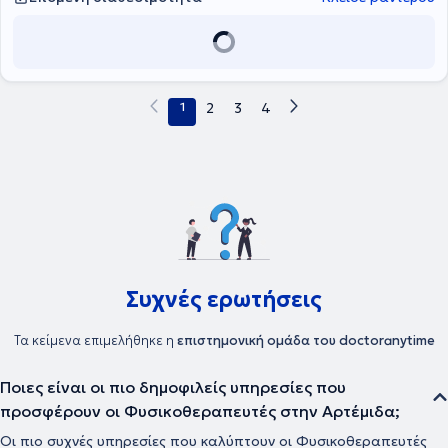
πανεπιστημίου Πατρών. Έχει παρακολουθήσει και συνεχίζει να
παρακολουθεί πλήθος σεμιναρίων και εκπαιδεύσεων σε Ελλάδα
και εξωτερικό. Τέλος έχει εργαστεί σε ομάδες ποδοσφαίρου και
μπάσκετ επαγγελματικών κατηγοριών και έχει συνεργαστεί με
αθλητές ποδοσφαίρου, μπάσκετ, τένις, κολύμβησης, crossfit, άρσης
βαρών, πόλο από ερασιτεχνικό μέχρι επαγγελματικό επίπεδο και
1
2
3
4
αποτελεί μέλος της εκπαιδευτικής ομάδας του Hellenic OMTEdu.
Συχνές ερωτήσεις
Τα κείμενα επιμελήθηκε η
επιστημονική ομάδα του doctoranytime
Ποιες είναι οι πιο δημοφιλείς υπηρεσίες που
προσφέρουν οι Φυσικοθεραπευτές στην Αρτέμιδα;
Οι πιο συχνές υπηρεσίες που καλύπτουν οι Φυσικοθεραπευτές