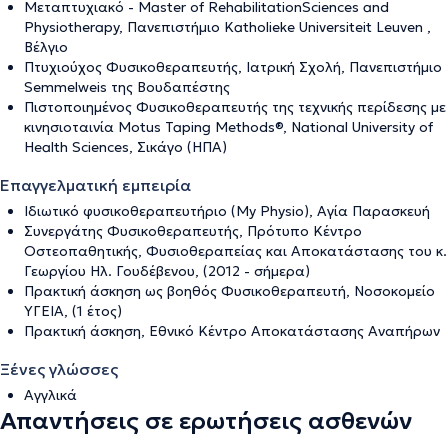
Μεταπτυχιακό - Master of RehabilitationSciences and
Physiotherapy, Πανεπιστήμιο Katholieke Universiteit Leuven ,
Βέλγιο
Πτυχιούχος Φυσικοθεραπευτής, Ιατρική Σχολή, Πανεπιστήμιο
Semmelweis της Βουδαπέστης
Πιστοποιημένος Φυσικοθεραπευτής της τεχνικής περίδεσης με
κινησιοταινία Μotus Taping Methods®, National University of
Health Sciences, Σικάγο (ΗΠΑ)
Επαγγελματική εμπειρία
Ιδιωτικό φυσικοθεραπευτήριο (My Physio), Αγία Παρασκευή
Συνεργάτης Φυσικοθεραπευτής, Πρότυπο Κέντρο
Οστεοπαθητικής, Φυσιοθεραπείας και Αποκατάστασης του κ.
Γεωργίου Ηλ. Γουδέβενου, (2012 - σήμερα)
Πρακτική άσκηση ως βοηθός Φυσικοθεραπευτή, Νοσοκομείο
ΥΓΕΙΑ, (1 έτος)
Πρακτική άσκηση, Εθνικό Κέντρο Αποκατάστασης Αναπήρων
Ξένες γλώσσες
Αγγλικά
Απαντήσεις σε ερωτήσεις ασθενών