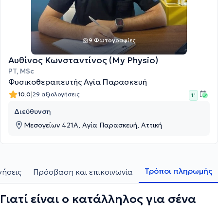
9 Φωτογραφίες
Αυθίνος Κωνσταντίνος (My Physio)
PT, MSc
Φυσικοθεραπευτής Αγία Παρασκευή
|
10.0
29 αξιολογήσεις
1 '
Διεύθυνση
Μεσογείων 421Α, Αγία Παρασκευή, Αττική
Τρόποι πληρωμής
γήσεις
Πρόσβαση και επικοινωνία
Γιατί είναι ο κατάλληλος για σένα