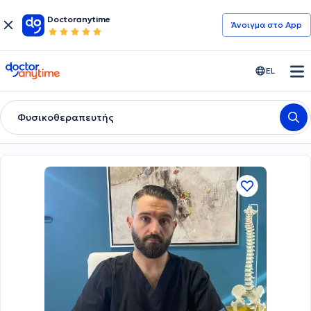
Doctoranytime
Άνοιγμα στο App
doctoranytime
EL
Φυσικοθεραπευτής