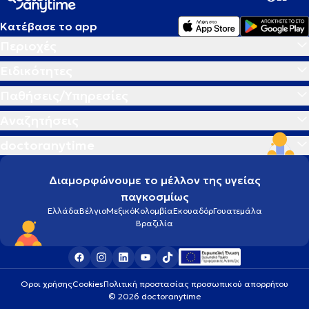
Κατέβασε το app
Περιοχές
Ειδικότητες
Παθήσεις/Υπηρεσίες
Αναζητήσεις
doctoranytime
Διαμορφώνουμε το μέλλον της υγείας
παγκοσμίως
Ελλάδα
Βέλγιο
Μεξικό
Κολομβία
Εκουαδόρ
Γουατεμάλα
Βραζιλία
Οροι χρήσης
Cookies
Πολιτική προστασίας προσωπικού απορρήτου
© 2026 doctoranytime