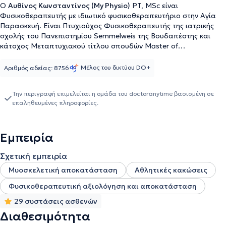
Ο
Αυθίνος Κωνσταντίνος (My Physio)
PT, MSc είναι
Φυσικοθεραπευτής με ιδιωτικό φυσικοθεραπευτήριο στην Αγία
Παρασκευή. Είναι Πτυχιούχος Φυσικοθεραπευτής της ιατρικής
σχολής του Πανεπιστημίου Semmelweis της Βουδαπέστης και
κάτοχος Μεταπτυχιακού τίτλου σπουδών​ Master of
Rehabilitation Sciences and Physiotherapy του Πανεπιστημίου
Katholieke Universiteit Leuven του Βελγίου, ενώ οι σπουδές του
Μέλος του δικτύου DO+
Αριθμός αδείας: 8756
έγιναν στα αγγλόφωνα τμήματα των συγκεκριμένων
πανεπιστημίων και κατά συνέπεια είναι άριστος γνώστης της
Την περιγραφή επιμελείται η ομάδα του doctoranytime βασισμένη σε
αγγλικής γλώσσας. Έχει εργαστεί ως βοηθός φυσικοθεραπευτή
επαληθευμένες πληροφορίες.
στο Νοσοκομείο ΥΓΕΙΑ και στο ​Εθνικό Ίδρυμα Αποκατάστασης
Αναπήρων στο Ίλιον. Από τον Ιανουάριο του 2012 μέχρι και το
2018 ήταν Συνεργάτης Φυσικοθεραπευτής στο Πρότυπο Κέντρο
Εμπειρία
Οστεοπαθητικής, Φυσιοθεραπείας και Αποκατάστασης του κ.
Γεωργίου Ηλ. Γουδέβενου. Έχει συμμετάσχει σε εκπόνηση
Σχετική εμπειρία
εργασίας με τίτλο "Χρόνια οσφυαλγία: ο ρόλος της
αποκατάστασης" που παρουσιάστηκε σε Συνέδριο της Ιατρικής
Μυοσκελετική αποκατάσταση
Αθλητικές κακώσεις
Σχολής του Πανεπιστημίου Κρήτης το 2012. Τέλος, το κέντρο είναι
Φυσικοθεραπευτική αξιολόγηση και αποκατάσταση
πιστοποιημένο για θεραπείες κρουστικών κυμάτων EMS - SWISS
DOLORCLAST Method, όπως επίσης και πιστοποιημένο κέντρο
29 συστάσεις ασθενών
δυναμικής θεραπείας K LASER.
Διαθεσιμότητα