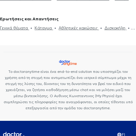
στην Κηφισιά
Ιδιωτικά Πολυιατρεία
Center NT-CardioMetabolics
Ιάζω
Ερωτήσεις και Απαντήσεις
Γενικά θέματα
Κάταγμα
Αθλητικές κακώσεις
Δισκοκήλη
Αυχενικό σύνδρομο
Οστεοαρθρίτιδα
Το doctoranytime είναι ένα end-to-end solution που υποστηρίζει τον
χρήστη από τη στιγμή που αντιμετωπίζει ένα ιατρικό σύμπτωμα μέχρι τη
στιγμή της λύσης του, δίνοντας του τη δυνατότητα να βρεί τον ειδικό που
χρειάζεται, να ζητήσει καθοδήγηση μέσω chat και να μιλήσει μαζί του
μέσω βιντεοκλήσης. Ο Αυθινος Κωνσταντινος (My Physio) έχει
συμπληρώσει τις πληροφορίες που αναγράφονται, οι οποίες τίθενται υπό
επεξεργασία από την ομάδα του doctoranytime.
EL