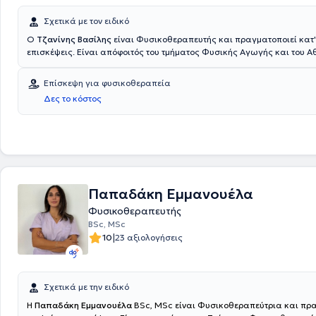
Σχετικά με τον ειδικό
Ο
Τζανίνης Βασίλης
είναι Φυσικοθεραπευτής και πραγματοποιεί κατ'
επισκέψεις. Είναι απόφοιτός του τμήματος Φυσικής Αγωγής και του Α
Εθνικού και Καποδιστριακού Πανεπιστημίου Αθηνών και του τμήματος
Φυσικοθεραπείας του Πανεπιστημίου Δυτικής Αττικής. Διαθέτει αξιόλ
Επίσκεψη για φυσικοθεραπεία
και είναι μέλος του Πανελλήνιου Συλλόγου Φυσικοθεραπευτών. Ασχολε
Δες το κόστος
αντιμετώπιση μυοσκελετικών παθήσεων, νευρολογικών παθήσεων (Π
πολλαπλή σκλήρυνση κτλπ), μετεγχειρητική αποκατάσταση, αναπνευσ
φυσικοθεραπεία, αθλητικές κακώσεις, ημικρανίες.
Παπαδάκη Εμμανουέλα
Φυσικοθεραπευτής
BSc, MSc
|
10
23 αξιολογήσεις
Σχετικά με την ειδικό
Η
Παπαδάκη Εμμανουέλα
BSc, MSc είναι Φυσικοθεραπεύτρια και πρ