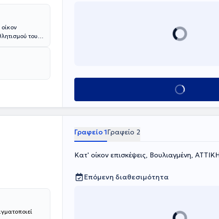
 οίκον
θλητισμού του
ογη εμπειρία
ίται με την
άρκινσον,
τική
Κλείσε ραντεβού
Γραφείο 1
Γραφείο 2
Κατ' οίκον επισκέψεις, Βουλιαγμένη, ΑΤΤΙΚ
Επόμενη διαθεσιμότητα
αγματοποιεί