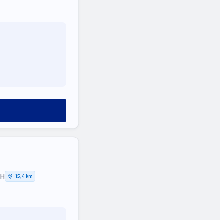
ΚΗ
15,4 km