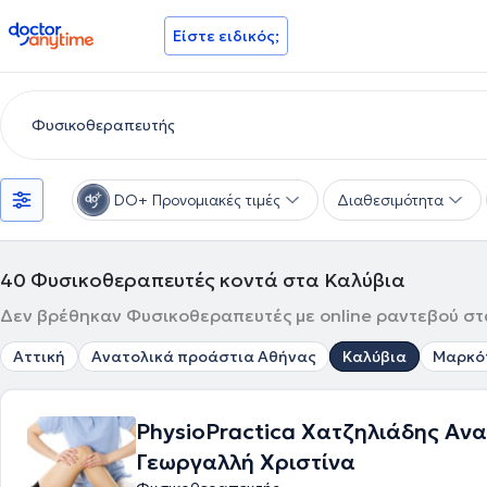
doctoranytime
Είστε ειδικός;
DO+ Προνομιακές τιμές
Διαθεσιμότητα
40
Φυσικοθεραπευτές κοντά στα Καλύβια
Δεν βρέθηκαν Φυσικοθεραπευτές με online ραντεβού στα
Αττική
Ανατολικά προάστια Αθήνας
Καλύβια
Μαρκό
PhysioPractica Χατζηλιάδης Αν
Γεωργαλλή Χριστίνα