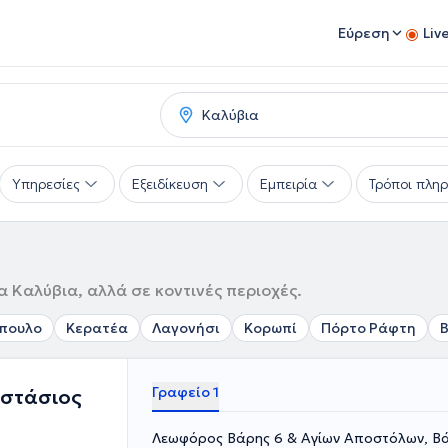
Εύρεση
Liv
Υπηρεσίες
Εξειδίκευση
Εμπειρία
Τρόποι πλη
 Καλύβια, αλλά σε κοντινές περιοχές.
πουλο
Κερατέα
Λαγονήσι
Κορωπί
Πόρτο Ράφτη
Γραφείο 1
αστάσιος
Λεωφόρος Βάρης 6 & Αγίων Αποστόλων, Β