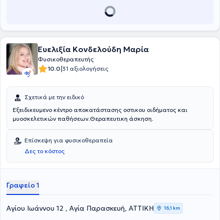
ορθοπαιδικές παθήσεις (φυσικοθεραπεία και ειδικά τμήματα
ώμου, γόνατος, σπονδυλικής στήλης, άκρας χείρας, λεκάνης,
ισχίων, ποδοκνημικής, άκρου ποδός), ενώ λειτουργούν και ειδικά
τμήματα τενοντίτιδας, ιλίγγου, πόνου - σπαστικότητας, παιδιατρικό
- αθλητικό τμήμα, τμήμα βελονισμού. Τέλος, υποστηρίζονται
Ευελιξία Κονδελούδη Μαρία
υπηρεσίες ρομποτικής νευροαποκατάστασης, Alzheimer -
Διακρανιακός Παλμικός Ερεθισμός (TPS) και Διακρανιακός
Φυσικοθεραπευτής
Ηλεκτρικός Ερεθισμός (TDCS).
|
10.0
31 αξιολογήσεις
Σχετικά με την ειδικό
Εξειδικευμενο κέντρο αποκατάστασης οστικου οιδήματος και
μυοσκελετικών παθήσεων.Θεραπευτικη άσκηση.
Επίσκεψη για φυσικοθεραπεία
Δες το κόστος
Γραφείο 1
Αγίου Ιωάννου 12 , Αγία Παρασκευή, ΑΤΤΙΚΗ
16,1 km