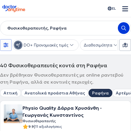
doctoranytime
EL
Φυσικοθεραπευτής, Ραφήνα
DO+ Προνομιακές τιμές
Διαθεσιμότητα
Υ
40
Φυσικοθεραπευτές κοντά στη Ραφήνα
Δεν βρέθηκαν Φυσικοθεραπευτές με online ραντεβού
στη Ραφήνα, αλλά σε κοντινές περιοχές.
Αττική
Ανατολικά προάστια Αθήνας
Ραφήνα
Αρτέμι
Physio Quality Δάρρα Χρυσάνθη -
Γεωργανάς Κωνσταντίνος
Φυσικοθεραπευτής
|
9.9
11 αξιολογήσεις