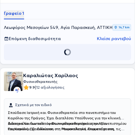
Γραφείο 1
Λεωφόρος Μεσογείων 549, Αγία Παρασκευή, ΑΤΤΙΚΗ
14,7 km
Επόμενη διαθεσιμότητα
Κλείσε ραντεβού
Καραλιώτας Χαρίλαος
Φυσικοθεραπευτής
|
9.9
12 αξιολογήσεις
Σχετικά με τον ειδικό
Σπούδασε Ιατρική και Φυσικοθεραπεία στο πανεπιστήμιο του
Καρόλου της Πράγας. Έχει διατελέσει Υπεύθυνος για την κλινική
διδασκαλία των τελειόφοιτων φυσικοθεραπείας του Πανεπιστημίου
Διατηρεί το ιδιωτικό του Φυσικοθεραπευτήριο στην Αγία
του Καρόλου, με ειδίκευση στη Ρευματολογία. Συμμετείχε στη
Παρασκευή.
Εξειδικεύεται στη Μυοσκελετική Αποκατάσταση, τις
συγγραφή του βιβλίου "Liver and biliary tract surgery book" για το
Αθλητικές κακώσεις και τη Φυσικοθεραπευτική αξιολόγηση &