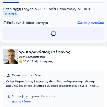
Πατριάρχη Γρηγορίου Ε' 31, Αγία Παρασκευή, ΑΤΤΙΚΗ
16,8 km
Επόμενη διαθεσιμότητα
Κλείσε ραντεβού
Δρ. Καρανάσιος Στέφανος
Φυσικοθεραπευτής
|
10.0
17 αξιολογήσεις
Σχετικά με τον ειδικό
Ο
Δρ. Καρανάσιος Στέφανος
είναι Φυσικοθεραπευτής, ιδρυτής
και υπεύθυνος του ιδιωτικού φυσικοθεραπευτηρίου Physio - Kifisia
στην Κηφισιά. Είναι Επίκουρος Καθηγητής του τμήματος
Φυσικοθεραπείας του Πανεπιστημίου Δυτικής Αττικής με διδακτικό
Επίσκεψη για φυσικοθεραπεία
αντικείμενο τη Μυοσκελετική Φυσικοθεραπεία. Κατέχει
Δες το κόστος
Μεταπτυχιακό τίτλο με εξειδίκευση στην αποκατάσταση της Άκρας