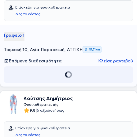
Παγκόσμιο Συνέδριο Χειρουργικής Ήπατος που πραγματοποιήθηκε
αποκατάσταση, παρέχοντας εξατομικεύμενες θεραπείες.
Επίσκεψη για φυσικοθεραπεία
στην Αθήνα.
Δες το κόστος
Γραφείο 1
Τσιμισκή 10, Αγία Παρασκευή, ΑΤΤΙΚΗ
15,7 km
Επόμενη διαθεσιμότητα
Κλείσε ραντεβού
Κούτσης Δημήτριος
Φυσικοθεραπευτής
|
9.8
6 αξιολογήσεις
Επίσκεψη για φυσικοθεραπεία
Δες το κόστος