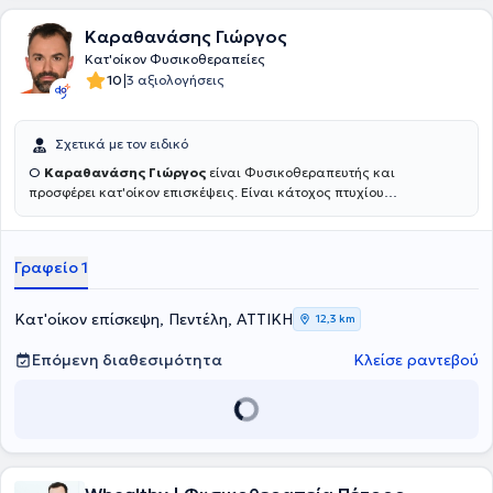
Καραθανάσης Γιώργος
Κατ'οίκον Φυσικοθεραπείες
|
10
3 αξιολογήσεις
Σχετικά με τον ειδικό
Ο
Καραθανάσης Γιώργος
είναι Φυσικοθεραπευτής και
προσφέρει κατ'οίκον επισκέψεις. Είναι κάτοχος πτυχίου
Φυσικοθεραπείας από το Ανώτατο Εκπαιδευτικό Ιδρυμα Πατρών
(ΑΤΕΙ) ενώ στη συνέχεια μετεκπαιδεύτηκε στη Νευρο- μυοσκελετική
Παθολογία και την μέθοδο "Clinical Pilates". Από το 2009 έως και
Γραφείο 1
σήμερα εργάζεται στον κλάδο της Φυσικοθεραπείας προσφέροντας
ιδιωτικές επισκέψεις κατ'οίκον αλλά και έχοντας εργαστεί ως
Φυσικοθεραπευτής σε νοσοκομεία και ιδιωτικά θεραπευτήρια,
Κατ'οίκον επίσκεψη, Πεντέλη, ΑΤΤΙΚΗ
12,3 km
αποκτώντας την ανάλογη εργασιακή εμπειρία. Τέλος, από το 2022
έως και σήμερα είναι Καθηγητής Φυσικοθεραπείας στο
Ινστιτούτο
Επόμενη διαθεσιμότητα
Κλείσε ραντεβού
Επαγγελματικής Κατάρτισης (
ΙΕΚ) "Ακμή".