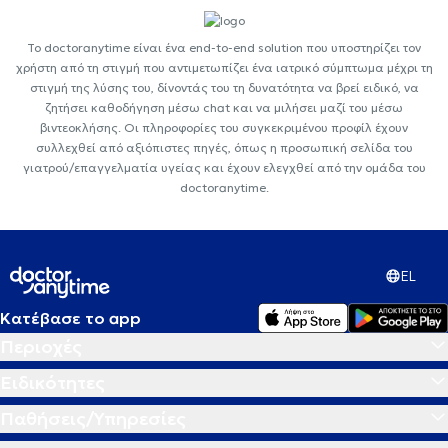
Το doctoranytime είναι ένα end-to-end solution που υποστηρίζει τον
χρήστη από τη στιγμή που αντιμετωπίζει ένα ιατρικό σύμπτωμα μέχρι τη
στιγμή της λύσης του, δίνοντάς του τη δυνατότητα να βρεί ειδικό, να
ζητήσει καθοδήγηση μέσω chat και να μιλήσει μαζί του μέσω
βιντεοκλήσης. Οι πληροφορίες του συγκεκριμένου προφίλ έχουν
συλλεχθεί από αξιόπιστες πηγές, όπως η προσωπική σελίδα του
γιατρού/επαγγελματία υγείας και έχουν ελεγχθεί από την ομάδα του
doctoranytime.
EL
Κατέβασε το app
Περιοχές
Ειδικότητες
Παθήσεις/Υπηρεσίες