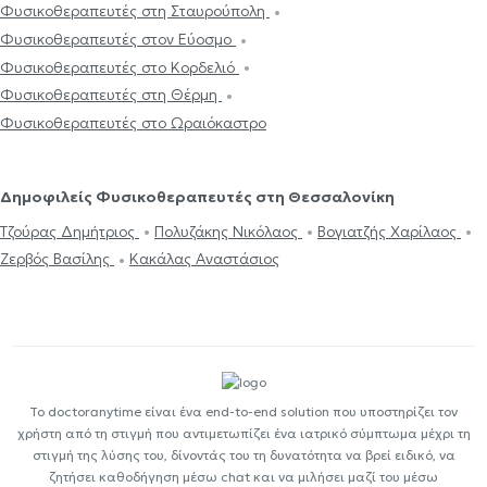
Φυσικοθεραπευτές στη Σταυρούπολη
Φυσικοθεραπευτές στον Εύοσμο
Φυσικοθεραπευτές στο Κορδελιό
Φυσικοθεραπευτές στη Θέρμη
Φυσικοθεραπευτές στο Ωραιόκαστρο
Δημοφιλείς Φυσικοθεραπευτές στη Θεσσαλονίκη
Τζούρας Δημήτριος
Πολυζάκης Νικόλαος
Βογιατζής Χαρίλαος
Ζερβός Βασίλης
Κακάλας Αναστάσιος
Το doctoranytime είναι ένα end-to-end solution που υποστηρίζει τον
χρήστη από τη στιγμή που αντιμετωπίζει ένα ιατρικό σύμπτωμα μέχρι τη
στιγμή της λύσης του, δίνοντάς του τη δυνατότητα να βρεί ειδικό, να
ζητήσει καθοδήγηση μέσω chat και να μιλήσει μαζί του μέσω