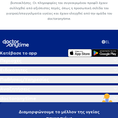
βιντεοκλήσης. Οι πληροφορίες του συγκεκριμένου προφίλ έχουν
συλλεχθεί από αξιόπιστες πηγές, όπως η προσωπική σελίδα του
γιατρού/επαγγελματία υγείας και έχουν ελεγχθεί από την ομάδα του
doctoranytime.
EL
Κατέβασε το app
Περιοχές
Ειδικότητες
Παθήσεις/Υπηρεσίες
Αναζητήσεις
doctoranytime
Διαμορφώνουμε το μέλλον της υγείας