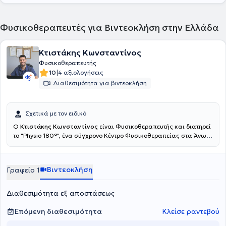
Φυσικοθεραπευτές για Βιντεοκλήση στην Ελλάδα
Κτιστάκης Κωνσταντίνος
Φυσικοθεραπευτής
|
10
4 αξιολογήσεις
Διαθεσιμότητα για βιντεοκλήση
Σχετικά με τον ειδικό
Ο
Κτιστάκης Κωνσταντίνος
είναι Φυσικοθεραπευτής και διατηρεί
το "Physio 180°", ένα σύγχρονο Κέντρο Φυσικοθεραπείας στα Άνω
Λιόσια. Εξειδικεύονται στην αντιμετώπιση του πόνου, την
αποκατάσταση αθλητικών τραυμάτων και τη βελτίωση της
κινητικής λειτουργίας. Παρέχουν υψηλής ποιότητας
Βιντεοκλήση
Γραφείο 1
φυσικοθεραπεία, βελονισμό και εξειδικευμένες τεχνικές
κινητοποίησης, προσαρμοσμένες στις ανάγκες του κάθε
ασθενούς.Ο απώτερος στόχος της θεραπείας τους είναι η πλήρη
Διαθεσιμότητα εξ αποστάσεως
επάνοδός σας στις καθημερινές και επαγγελματικές σας
δραστηριότητες, χωρίς πόνο και με βελτιωμένη λειτουργικότητα.
Επόμενη διαθεσιμότητα
Κλείσε ραντεβού