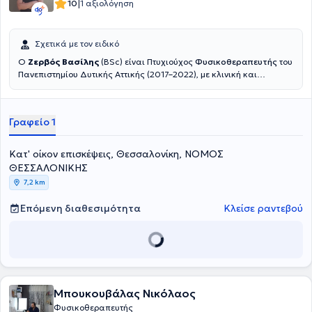
|
10
1 αξιολόγηση
Σχετικά με τον ειδικό
Ο
Ζερβός Βασίλης
(BSc) είναι Πτυχιούχος
Φυσικοθεραπευτής
του
Πανεπιστημίου Δυτικής Αττικής (2017–2022), με κλινική και
πρακτική εμπειρία σε ένα ευρύ φάσμα περιστατικών, από
μυοσκελετικές παθήσεις έως νευρολογικές βλάβες και αθλητικές
κακώσεις.Διαθέτει πολυετή εμπειρία σε ιδιωτικά
Γραφείο 1
φυσικοθεραπευτήρια, αθλητικές ομάδες και κέντρα
αποκατάστασης, καθώς και σε κατ’ οίκον θεραπείες. Εξειδικεύεται
στην αποκατάσταση μετεγχειρητικών περιστατικών,στη θεραπεία
Κατ' οίκον επισκέψεις, Θεσσαλονίκη, ΝΟΜΟΣ
μυοσκελετικών δυσλειτουργιών, στη νευρολογική αποκατάσταση,
ΘΕΣΣΑΛΟΝΙΚΗΣ
και στην εφαρμογή θεραπευτικής & αθλητικής μάλαξης.Είναι
7,2 km
κάτοχος διπλώματος Manual Therapy (Hellenic OMT eDu,
2023
)
και
μέλος του Πανελλήνιου Συλλόγου Φυσικοθεραπευτών από το 2022.
Επόμενη διαθεσιμότητα
Κλείσε ραντεβού
Μπουκουβάλας Νικόλαος
Φυσικοθεραπευτής