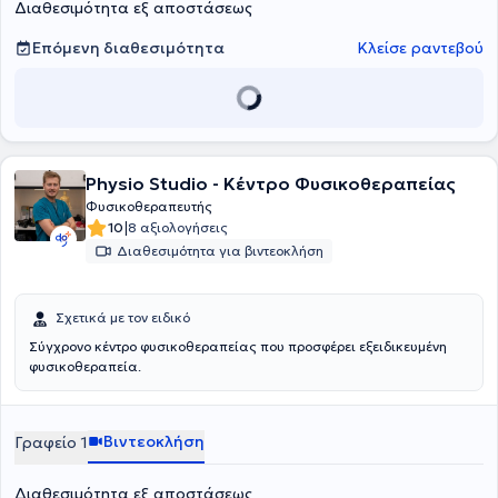
Διαθεσιμότητα εξ αποστάσεως
σύγχρονα μηχανήματα όπως μαγνητικός διεγέρτης, κρουστικός
υπέρηχος, tecar, biofeedback, έλξη-αποσυμπίεση σπονδυλικής
στήλης κλπ. Πλαισιώνεται από φυσικοθεραπευτές μέλη του
Επόμενη διαθεσιμότητα
Κλείσε ραντεβού
Πανελλήνιου Συλλόγου Φυσικοθεραπευτών, με μεγάλη κλινική
εμπειρία. Τέλος, αντιμετωπίζονται μυοσκελετικές παθήσεις,
αθλητικές κακώσεις, λεμφοίδημα, νευρολογικές και
ρευματολογικές παθήσεις, ενώ υπάρχει
δυνατότητα και για κατ΄
οίκον θεραπείες.
Physio Studio - Κέντρο Φυσικοθεραπείας
Φυσικοθεραπευτής
|
10
8 αξιολογήσεις
Διαθεσιμότητα για βιντεοκλήση
Σχετικά με τον ειδικό
Σύγχρονο κέντρο φυσικοθεραπείας που προσφέρει εξειδικευμένη
φυσικοθεραπεία.
Βιντεοκλήση
Γραφείο 1
Διαθεσιμότητα εξ αποστάσεως