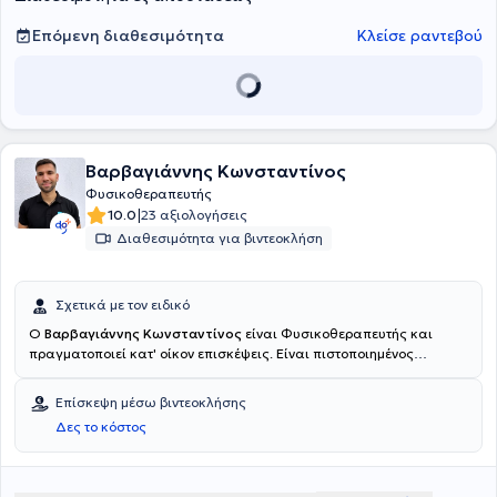
Επόμενη διαθεσιμότητα
Κλείσε ραντεβού
Βαρβαγιάννης Κωνσταντίνος
Φυσικοθεραπευτής
|
10.0
23 αξιολογήσεις
Διαθεσιμότητα για βιντεοκλήση
Σχετικά με τον ειδικό
Ο
Βαρβαγιάννης Κωνσταντίνος
είναι Φυσικοθεραπευτής και
πραγματοποιεί κατ' οίκον επισκέψεις. Είναι πιστοποιημένος
φυσικοθεραπευτής με εξειδίκευση στην αποκατάσταση
μυοσκελετικών παθήσεων και πολυετή εμπειρία στην παροχή
Επίσκεψη μέσω βιντεοκλήσης
εξατομικευμένων θεραπευτικών προγραμμάτων, προσαρμοσμένων
Δες το κόστος
στις ανάγκες και τους στόχους κάθε ασθενούς. Εστιάζει στη
συνολική βελτίωση της λειτουργικότητας, της κινητικότητας και της
ποιότητας ζωής, αξιοποιώντας τεκμηριωμένες πρακτικές,
σύγχρονες μεθόδους αποκατάστασης και διαρκή επαγγελματική