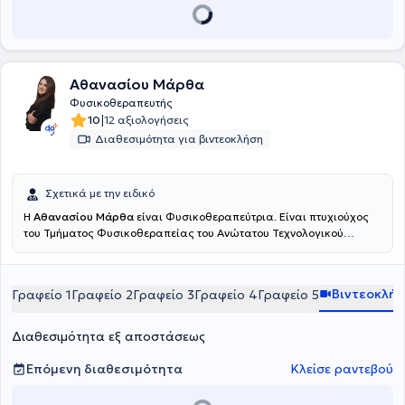
Αθανασίου Μάρθα
Φυσικοθεραπευτής
|
10
12 αξιολογήσεις
Διαθεσιμότητα για βιντεοκλήση
Σχετικά με την ειδικό
Η
Αθανασίου Μάρθα
είναι Φυσικοθεραπεύτρια. Είναι πτυχιούχος
του Τμήματος Φυσικοθεραπείας του Ανώτατου Τεχνολογικού
Εκπαιδευτικού Ιδρύματος Πατρών και πραγματοποίησε την
πρακτική της άσκηση στο Γενικό Νοσοκομείο Αττικής ΚΑΤ. Είναι
εξειδικευμένη στην άσκηση, έχοντας πιστοποιηθεί ως Pilates
Βιντεοκλή
Γραφείο 1
Γραφείο 2
Γραφείο 3
Γραφείο 4
Γραφείο 5
Instructor (AF Studies - PMA), στο Clinical Pilates (ΚΕΔΙΒΙΜ
Epimorfosis - ΕΟΠΠΕΠ) και ως Personal Trainer (HNFC - NASM).
Επιπλέον, είναι κάτοχος διπλώματος στον Βιοϊατρικό Βελονισμό
Διαθεσιμότητα εξ αποστάσεως
από το Πανεπιστήμιο Δυτικής Αττικής και έχει εκπαιδευτεί στο
Manual Therapy από σχολή πιστοποιημένη από τη Διεθνή
Επόμενη διαθεσιμότητα
Κλείσε ραντεβού
Ομοσπονδία Μυοσκελετικής Φυσικοθεραπείας (IFOMPT),
εμβαθύνοντας στην αξιολόγηση και διαχείριση μυοσκελετικών